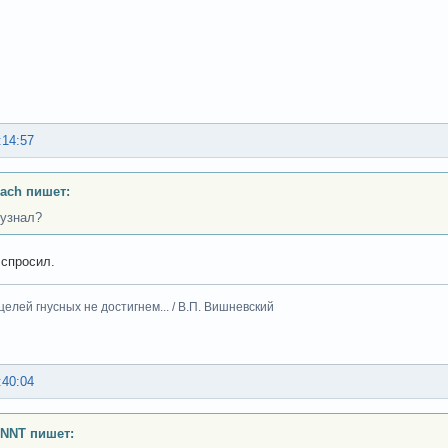
:14:57
ach пишет:
 узнал?
 спросил.
целей гнусных не достигнем... / В.П. Вишневский
:40:04
INNT пишет: