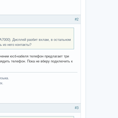
#2
r A7000). Дисплей разбит вхлам, в остальном
 из него контакты?
чении юсб-кабеля телефон предлагает три
рядить телефон. Пока не вберу подключить к
языка.
их.
#3