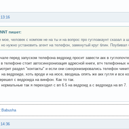
:13:16
INNT пишет:
е мое, человек с компом не на ты и на вопрос про гуглоакаунт сказал а 
 но нужно установить агент на телефон, замкнутый круг блин. Поубивал б
чале перед запуском телефона ведроид просит завести акк в гуглопочте
в телефоне стоит автосинхронизация адресной книги, втч телефонных н
смотрит раздел "контакты" и если они синхронизировались телефон чинит
ь на ведроиде, хоть вроде и на иосе, вводишь опять же акк гугля и все 
ерешел с ведроида на винфон. Как то так.
 нормальные так я переходил с вп 6.5 на ведроид а с ведроида на вп 7.
"
:
Babusha
:14:36