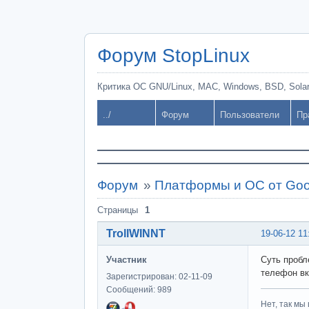
Форум StopLinux
Критика ОС GNU/Linux, MAC, Windows, BSD, Solari
../
Форум
Пользователи
Пр
Форум
»
Платформы и ОС от Goo
Страницы
1
TrollWINNT
19-06-12 11
Участник
Суть пробл
телефон вк
Зарегистрирован: 02-11-09
Сообщений: 989
Нет, так мы 