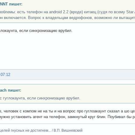
INNT пишет:
роблемы: есть телефон на android 2.2 (вроде) китаец (судя по всему Sta
н включается. Вопрос к владельцам ведрофонов, возможно ли вытащить
углокаунта, если синхронизацию врубил.
:07:12
ach пишет:
 с гуглокаунта, если синхронизацию врубил.
е, человек с компом не на ты и на вопрос про гуглоакаунт сказал а шо ц
нужно установить агент на телефон, замкнутый круг блин. Поубивал бы р
целей гнусных не достигнем... / В.П. Вишневский