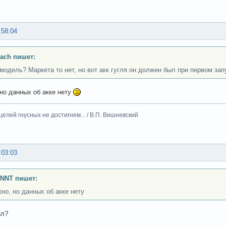
:58:04
ach пишет:
 модель? Маркета то нет, но вот акк гугля он должен был при первом зап
но данных об акке нету
целей гнусных не достигнем... / В.П. Вишневский
:03:03
INNT пишет:
но, но данных об акке нету
ал?