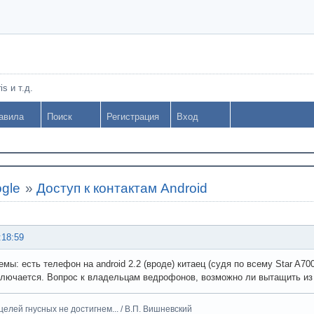
s и т.д.
авила
Поиск
Регистрация
Вход
gle
»
Доступ к контактам Android
:18:59
емы: есть телефон на android 2.2 (вроде) китаец (судя по всему Star A70
лючается. Вопрос к владельцам ведрофонов, возможно ли вытащить из 
целей гнусных не достигнем... / В.П. Вишневский