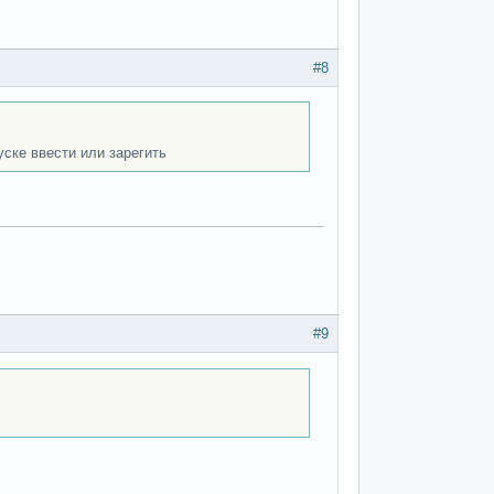
#8
уске ввести или зарегить
#9