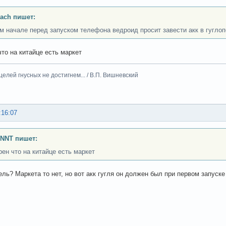
ach пишет:
м начале перед запуском телефона ведроид просит завести акк в гуглоп
что на китайце есть маркет
целей гнусных не достигнем... / В.П. Вишневский
:16:07
INNT пишет:
рен что на китайце есть маркет
ель? Маркета то нет, но вот акк гугля он должен был при первом запуске 