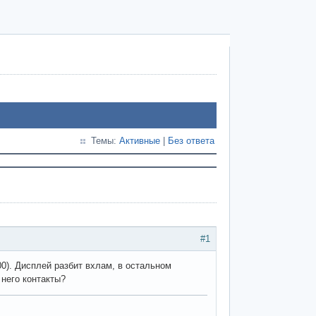
Темы:
Активные
|
Без ответа
#1
00). Дисплей разбит вхлам, в остальном
него контакты?