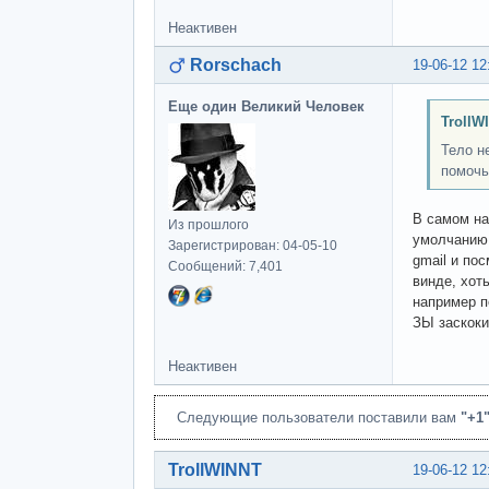
Неактивен
Rorschach
19-06-12 12
Еще один Великий Человек
TrollW
Тело н
помочь
В самом на
Из прошлого
умолчанию 
Зарегистрирован: 04-05-10
gmail и по
Сообщений: 7,401
винде, хот
например п
ЗЫ заскоки
Неактивен
Следующие пользователи поставили вам
"+1
TrollWINNT
19-06-12 12