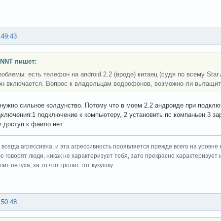
:49:43
INNT пишет:
роблемы: есть телефон на android 2.2 (вроде) китаец (судя по всему Sta
н включается. Вопрос к владельцам ведрофонов, возможно ли вытащить
нужно сильное колдунство. Потому что в моем 2.2 андроиде при подклю
ключения:1 подключение к компьютеру, 2 установить пс компаньен 3 за
 доступ к фаило нет.
всегда агрессивна, и эта агрессивность проявляется прежде всего на уровне 
ебе говорят люди, никак не характеризует тебя, зато прекрасно характеризует 
ит петуха, за то что тролит тот кукушку.
:50:48