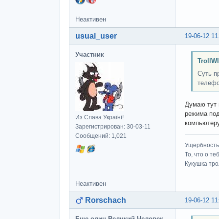
Неактивен
usual_user
19-06-12 11
Участник
TrollW
Суть п
телефо
Думаю тут 
режима под
Из Слава Україні!
компьютеру
Зарегистрирован: 30-03-11
Сообщений: 1,021
Ущербность 
То, что о т
Кукушка трол
Неактивен
Rorschach
19-06-12 11
Еще один Великий Человек