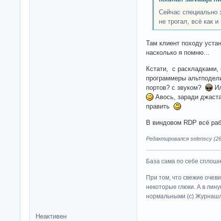
Сейчас специально з
не трогал, всё как 
Там клиент походу уста
насколько я помню...
Кстати, с раскладками,
программеры альтподели
портов? с звуком?
Ил
Авось, заради джаст
править
В виндовом RDP всё раб
Редактировался selenscy (26
База сама по себе сплошно
При том, что свежие очев
некоторые глюки. А в лину
нормальными (c) Журна
Неактивен