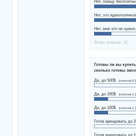
Нет, поищу бесплатны
Нет, это идеологичес
Нет, мне это не нужно
Всего голосов: 15
Готовы ли вы купит
сколько готовы запл
Да, до 500$
(голосов 0 
Да, до 200$
(голосов 1 
Да, до 100$
(голосов 1 
Готов арендовать до 
Готов арендовать до 