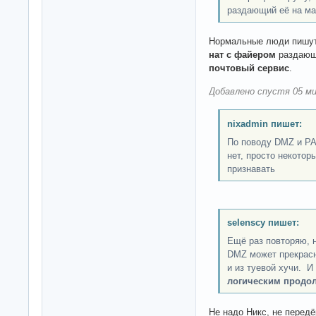
раздающий её на ма
Нормальные люди пишут,
нат с файером
раздающи
почтовый сервис
.
Добавлено спустя 05 ми
nixadmin пишет:
По поводу DMZ и PA
нет, просто некотор
признавать
selenscy пишет:
Ещё раз повторяю, 
DMZ может прекрас
и из туевой хучи. 
логическим продо
Не надо Никс, не перед