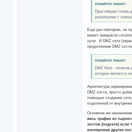
nixadmin пишет:
Простейшая схема д
реализуема с помощ
Ещё раз повторяю, не п
может прекрасно сотоять
хучи. И DMZ сети (экра
продолжение DMZ хоста,
nixadmin пишет:
DMZ Host - понятие
которое является л
Архитектура экранирован
DMZ хоста, просто доба
помощью создания сети,
отделенной от внутренне
Основное же назначени
весь трафик из тырнет
хостов (подсети) если 
изолировав другие хо