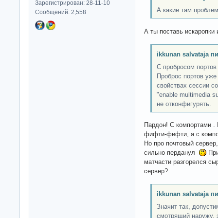
Зарегистрирован: 28-11-10
А какие там пробле
Сообщений: 2,558
А ты поставь искаропки
ikkunan salvataja п
С пробросом портов
Проброс портов уже 
свойствах сессии со
"enable multimedia s
не отконфигурять.
Пардон! С компортами .
фифти-фифти, а с компо
Но про почтовый сервер
сильно перданул
При
матчасти разгорелся с
сервер?
ikkunan salvataja п
Значит так, допусти
смотрящий наружу, 