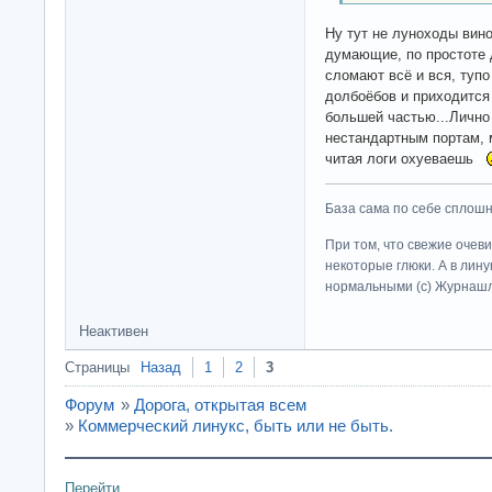
Ну тут не луноходы вино
думающие, по простоте д
сломают всё и вся, туп
долбоёбов и приходится
большей частью...Лично 
нестандартным портам, 
читая логи охуеваешь
База сама по себе сплошно
При том, что свежие очев
некоторые глюки. А в лину
нормальными (c) Журна
Неактивен
Страницы
Назад
1
2
3
Форум
»
Дорога, открытая всем
»
Коммерческий линукс, быть или не быть.
Перейти