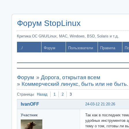
Форум StopLinux
Критика ОС GNU/Linux, MAC, Windows, BSD, Solaris и т.д.
../
Форум
Пользователи
Правила
По
Форум
»
Дорога, открытая всем
»
Коммерческий линукс, быть или не быть.
Страницы
Назад
1
2
3
IvanOFF
24-03-12 21:20:26
Участник
Так как в последних тем
удобных инструментов а
тему о том, готовы ли в