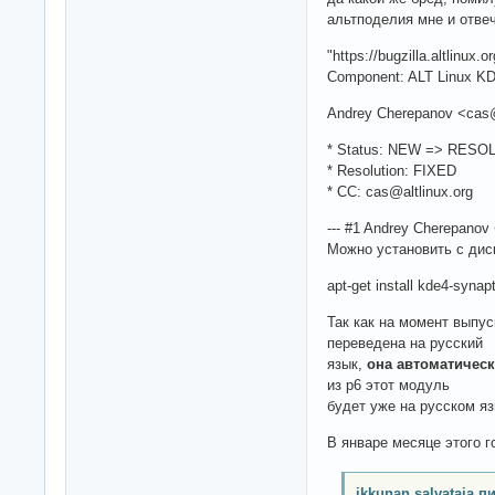
альтподелия мне и отв
"https://bugzilla.altlinux.
Component: ALT Linux K
Andrey Cherepanov <cas@
* Status: NEW => RESO
* Resolution: FIXED
* CC: cas@altlinux.org
--- #1 Andrey Cherepanov 
Можно установить с дис
apt-get install kde4-synap
Так как на момент выпу
переведена на русский
язык,
она автоматическ
из p6 этот модуль
будет уже на русском яз
В январе месяце этого 
ikkunan salvataja п