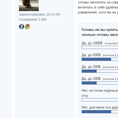
готовы заплатить за сер
включать в себя удобны
управления, хотя бы на 
Зарегистрирован: 26-12-09
Сообщений: 1,482
Готовы ли вы купить
сколько готовы запл
Да, до 1000$
(голосов 0
Да, до 500$
(голосов 2 
Да, до 200$
(голосов 1 
Да, до 100$
(голосов 1 
Нет, но готов отдельн
[0%])
Нет, для меня это дор