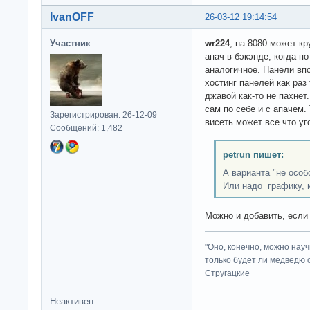
IvanOFF
26-03-12 19:14:54
Участник
wr224
, на 8080 может кр
апач в бэкэнде, когда по
аналогичное. Панели вп
хостинг панелей как раз
джавой как-то не пахнет
сам по себе и с апачем. 
Зарегистрирован: 26-12-09
висеть может все что уг
Сообщений: 1,482
petrun пишет:
А варианта "не особ
Или надо графику, и
Можно и добавить, если 
"Оно, конечно, можно нау
только будет ли медведю от
Стругацкие
Неактивен