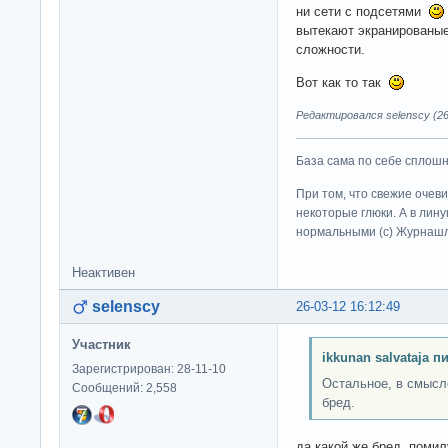
ни сети с подсетями
вытекают экранированые
сложности.
Вот как то так
Редактировался selenscy (26
База сама по себе сплошно
При том, что свежие очев
некоторые глюки. А в лину
нормальными (c) Журна
Неактивен
selenscy
26-03-12 16:12:49
Участник
ikkunan salvataja п
Зарегистрирован: 28-11-10
Остальное, в смысле
Сообщений: 2,558
бред.
да какой же бред, поми