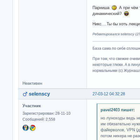
Парниша
А при чём т
динамический?
Никс....Ты бы хоть лек
Редактировался selenscy (27
База сама по себе сплошно
При том, что свежие очев
некоторые глюки. А в лину
нормальными (c) Журна
Неактивен
selenscy
27-03-12 04:32:28
Участник
pavel2403 пишет:
Зарегистрирован: 28-11-10
но луноходы ведь н
Сообщений: 2,558
им обязательно нужн
файерволов, VPN (да
потом нихера не раз