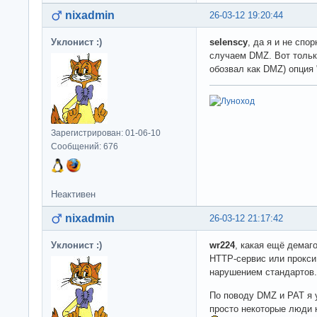
nixadmin
26-03-12 19:20:44
Уклонист :)
selenscy
, да я и не спо
случаем DMZ. Вот тольк
обозвал как DMZ) опция
Зарегистрирован: 01-06-10
Сообщений: 676
Неактивен
nixadmin
26-03-12 21:17:42
Уклонист :)
wr224
, какая ещё демаг
HTTP-сервис или прокси,
нарушением стандартов.
По поводу DMZ и PAT я у
просто некоторые люди 