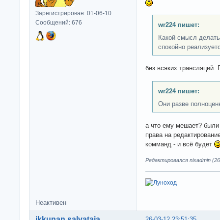
Зарегистрирован: 01-06-10
Сообщений: 676
wr224 пишет:
Какой смысл делать 
спокойно реализуетс
без всяких трансляций. 
wr224 пишет:
Они разве полноцен
а что ему мешает? были 
права на редактировани
комманд - и всё будет
Редактировался nixadmin (26-
Неактивен
ikkunan salvataja
26-03-12 23:51:35