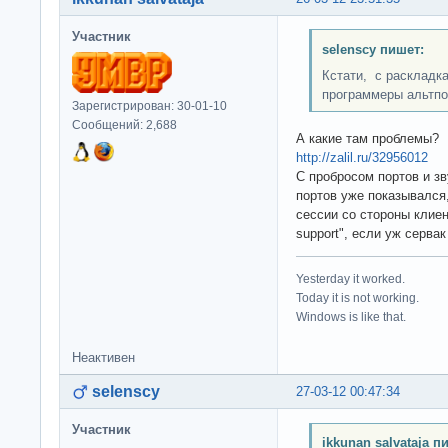
Участник
selenscy пишет:
Кстати, с раскладк
программеры альтпо
Зарегистрирован: 30-01-10
Сообщений: 2,688
А какие там проблемы?
http://zalil.ru/32956012
С пробросом портов и з
портов уже показывался,
сессии со стороны клиен
support", если уж сервак
Yesterday it worked.
Today it is not working.
Windows is like that.
Неактивен
selenscy
27-03-12 00:47:34
Участник
ikkunan salvataja п