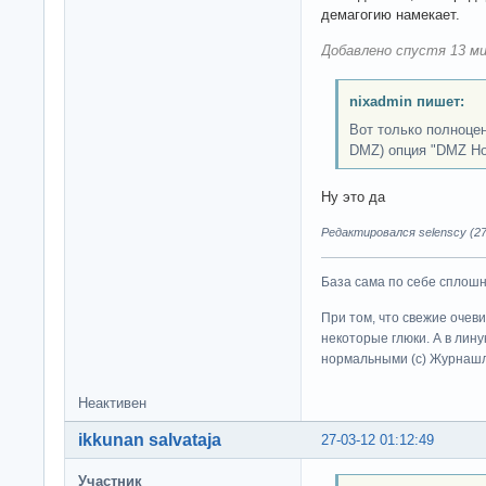
демагогию намекает.
Добавлено спустя 13 ми
nixadmin пишет:
Вот только полноце
DMZ) опция "DMZ Ho
Ну это да
Редактировался selenscy (27
База сама по себе сплошно
При том, что свежие очев
некоторые глюки. А в лину
нормальными (c) Журна
Неактивен
ikkunan salvataja
27-03-12 01:12:49
Участник