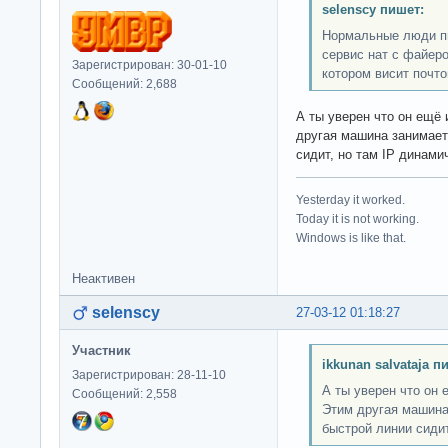
selenscy пишет:
Нормальные люди пиш
сервис нат с файер
Зарегистрирован: 30-01-10
котором висит почто
Сообщений: 2,688
А ты уверен что он ещё 
другая машина занимает
сидит, но там IP динами
Yesterday it worked.
Today it is not working.
Windows is like that.
Неактивен
selenscy
27-03-12 01:18:27
Участник
ikkunan salvataja п
Зарегистрирован: 28-11-10
А ты уверен что он 
Сообщений: 2,558
Этим другая машина
быстрой линии сидит