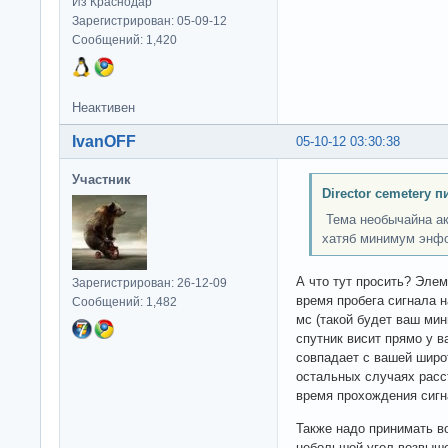
Из Краснодар
Зарегистрирован: 05-09-12
Сообщений: 1,420
Неактивен
IvanOFF
05-10-12 03:30:38
Участник
Director cemetery п
Тема необычайна ак
хатяб минимум энф
А что тут просить? Эле
Зарегистрирован: 26-12-09
время пробега сигнала н
Сообщений: 1,482
мс (такой будет ваш мин
спутник висит прямо у в
совпадает с вашей широт
остальных случаях расс
время прохождения сигн
Также надо принимать в
небольшой угол возвыше