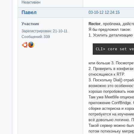
Неактивен
Павел
03-10-12 12:24:15
Участник
Rector
, проблема, дейст
Я бы предложил такое:
Зарегистрирован: 21-10-11
1. Усилить детализацию
Сообщений: 339
CLI> core set ve
или больше 3. Посмотрет
2. Проверить в конфигах 
относящиеся к RTP.
3. Поскольку Dial() отра
возможно это особеннос
хорошо попробовать новы
Там уже MeetMe опциона
приложение ConfBridge.
сборке астериска и хоро
потребуется на изучение
всё довольно логично. 
Такой сервер можно был
потом потихоньку мигрир