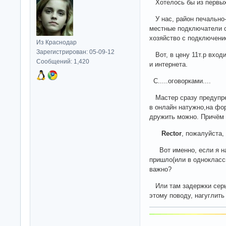
Хотелось бы из первых 
У нас, район печально-
местные подключатели с
хозяйство с подключение
Из Краснодар
Зарегистрирован: 05-09-12
Вот, в цену 11т.р входи
Сообщений: 1,420
и интернета.
С.....оговорками....
Мастер сразу предупреж
в онлайн натужно,на фо
дружить можно. Причём 
Rector
, пожалуйста,
Вот именно, если я на
пришло(или в одноклассн
важно?
Или там задержки серь
этому поводу, нагуглить 