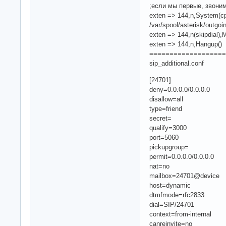
;если мы первые, звони
exten => 144,n,System(cp /
/var/spool/asterisk/outgoi
exten => 144,n(skipdial)
exten => 144,n,Hangup()
===================
sip_additional.conf
[24701]
deny=0.0.0.0/0.0.0.0
disallow=all
type=friend
secret=
qualify=3000
port=5060
pickupgroup=
permit=0.0.0.0/0.0.0.0
nat=no
mailbox=24701@device
host=dynamic
dtmfmode=rfc2833
dial=SIP/24701
context=from-internal
canreinvite=no