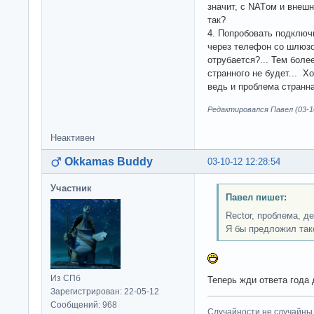
значит, с NATом и внеш
так?
4. Попробовать подключ
через телефон со шлюзом
отрубается?... Тем более
странного не будет... Х
ведь и проблема странна
Редактировался Павел (03-10
Неактивен
Okkamas Buddy
03-10-12 12:28:54
Участник
Павел пишет:
Rector, проблема, д
Я бы предложил так
Из СПб
Теперь жди ответа года 
Зарегистрирован: 22-05-12
Сообщений: 968
Случайности не случайны