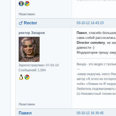
Неактивен
Rector
03-10-12 14:43:23
ректор Захаров
Павел
, спасибо большое
сама собой рассосалась 
Director cemetery
, не з
давности -)
Модераторов прошу закр
Винда - это ведро с тухлым
Зарегистрирован: 07-03-10
---
Сообщений: 1,584
-хакир недоучка, некто Ре
автор «Я этого не потерп
тебя» «Ломаю по IP недор
Любитель подсматривать в
(c) Неизвестный техник и
Неактивен
Павел
03-10-12 16:30:45