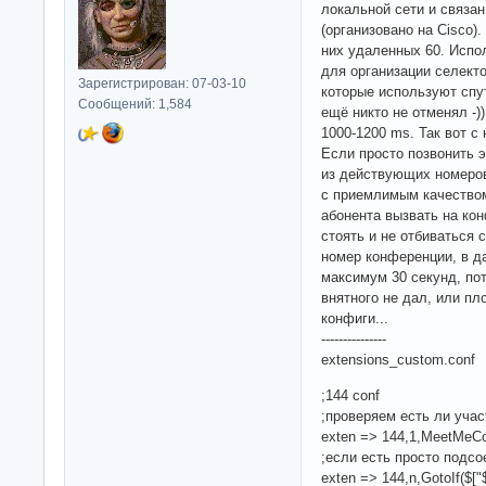
локальной сети и связа
(организовано на Cisco)
них удаленных 60. Испо
для организации селект
Зарегистрирован: 07-03-10
которые используют спут
Сообщений: 1,584
ещё никто не отменял -)
1000-1200 ms. Так вот с 
Если просто позвонить 
из действующих номеров
с приемлимым качеством,
абонента вызвать на ко
стоять и не отбиваться 
номер конференции, в да
максимум 30 секунд, пот
внятного не дал, или пл
конфиги...
---------------
extensions_custom.conf
;144 conf
;проверяем есть ли учас
exten => 144,1,MeetMeCo
;если есть просто подс
exten => 144,n,GotoIf($["$