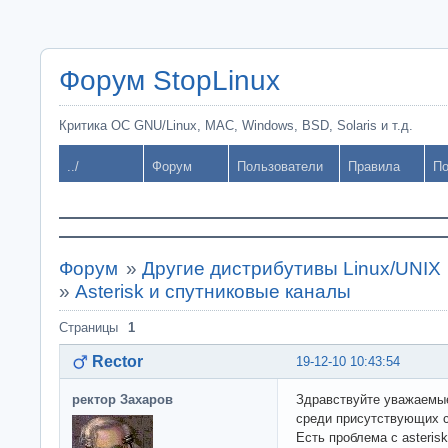
Форум StopLinux
Критика ОС GNU/Linux, MAC, Windows, BSD, Solaris и т.д.
../
Форум
Пользователи
Правила
По
Форум
»
Другие дистрибутивы Linux/UNIX
»
Asterisk и спутниковые каналы
Страницы
1
Rector
19-12-10 10:43:54
ректор Захаров
Здравствуйте уважаемые
среди присутствующих с
Есть проблема с asterisk