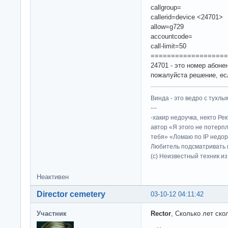
callgroup=
callerid=device <24701>
allow=g729
accountcode=
call-limit=50
===================
24701 - это номер абоне
пожалуйста решение, есл
Винда - это ведро с тухлым
---
-хакир недоучка, некто Ре
автор «Я этого не потерп
тебя» «Ломаю по IP недор
Любитель подсматривать в
(c) Неизвестный техник и
Неактивен
Director cemetery
03-10-12 04:11:42
Участник
Rector
, Сколько лет ско