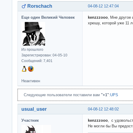
Rorschach
04-08-12 12:47:04
Еще один Великий Человек
kenzzzooo
, Мне другое 
хрюшу, которой уже 11 л
Из прошлого
Зарегистрирован: 04-05-10
Сообщений: 7,401
Неактивен
Следующие пользователи поставили вам
"+1"
:
UPS
usual_user
04-08-12 12:48:02
Участник
kenzzzooo
, с удовольс
Не могли бы Вы предос