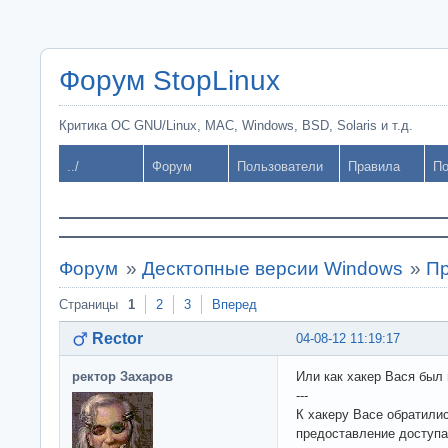
Форум StopLinux
Критика ОС GNU/Linux, MAC, Windows, BSD, Solaris и т.д.
../
Форум
Пользователи
Правила
По
Форум
»
Десктопные версии Windows
»
Пр
Страницы
1
2
3
Вперед
Rector
04-08-12 11:19:17
ректор Захаров
Или как хакер Вася был
---
К хакеру Васе обратили
предоставление доступа 