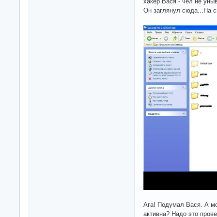
хакер Вася - чел не уны
Он заглянул сюда...На 
Ага! Подумал Вася. А м
активна? Надо это прове