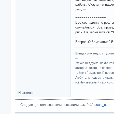
работы. Сказал - я наше
хочу -)
===============
Все совпадения с реаль
случайными. Всё, приве
риск. Не забывайте об У
--
Вопросы? Замечания? 
Винда - это ведро с тухлым
---
-хакир недоучка, некто Ре
автор «Я этого не потерп
тебя» «Ломаю по IP недор
Любитель подсматривать в
(c) Неизвестный техник и
Неактивен
Следующие пользователи поставили вам
"+1"
:
usual_user