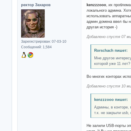
ректор Захаров
kenzzzooo
, их проблема
локального админа. Хотя
использовать аппаратный
админ домена ввел бы н
другая история -)
Добавлено спустя 07 ми
Зарегистрирован: 07-03-10
Сообщений: 1,584
Rorschach пишет:
Мне другое интересу
которой уже 11 лет?
Во многих конторах исп
Добавлено спустя 10 ми
kenzzzooo пишет:
Админы, в конторе, 
т.к. не закрыли usb
Не залили USB-порты эп