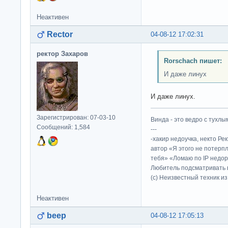
Неактивен
Rector
04-08-12 17:02:31
ректор Захаров
Rorschach пишет:
И даже линух
И даже линух.
Зарегистрирован: 07-03-10
Винда - это ведро с тухлым
Сообщений: 1,584
---
-хакир недоучка, некто Ре
автор «Я этого не потерп
тебя» «Ломаю по IP недор
Любитель подсматривать в
(c) Неизвестный техник и
Неактивен
beep
04-08-12 17:05:13