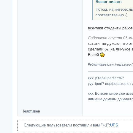
Rector пишет:
Потом, на интересн
соответственно -)
все-таки студенты рабо
Добавлено спустя 03 ми
кстати, не думаю, что э
сделали бы на линуксе
Васей
Редактировался kenzzzooo (0
ххх: у тебя iperf есть?
yyy: iperf? перфоратор от
xxx: Во всем мире уже изв
ним еще домены добавятс
Неактивен
Следующие пользователи поставили вам
"+1"
:
UPS