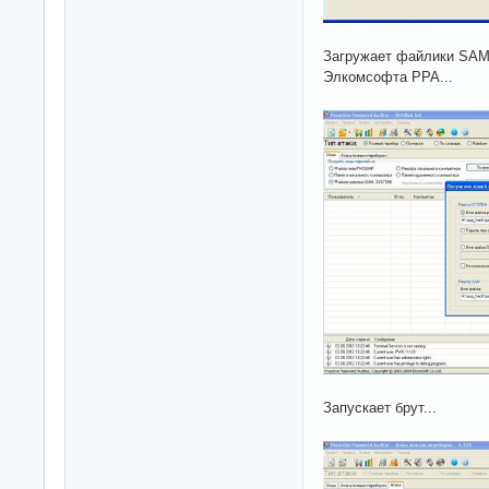
Загружает файлики SAM
Элкомсофта PPA...
Запускает брут...