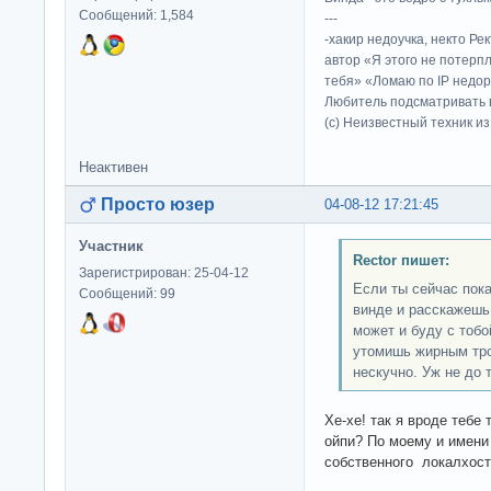
Сообщений: 1,584
---
-хакир недоучка, некто Ре
автор «Я этого не потерп
тебя» «Ломаю по IP недор
Любитель подсматривать в
(c) Неизвестный техник и
Неактивен
Просто юзер
04-08-12 17:21:45
Участник
Rector пишет:
Зарегистрирован: 25-04-12
Если ты сейчас пока
Сообщений: 99
винде и расскажешь 
может и буду с тобо
утомишь жирным тро
нескучно. Уж не до т
Хе-хе! так я вроде тебе 
ойпи? По моему и имени
собственного локалхоста