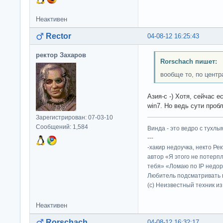
Неактивен
Rector
04-08-12 16:25:43
ректор Захаров
Rorschach пишет:
вообще то, по центр
Азия-с -) Хотя, сейчас 
win7. Но ведь сути проб
Зарегистрирован: 07-03-10
Сообщений: 1,584
Винда - это ведро с тухлым
---
-хакир недоучка, некто Ре
автор «Я этого не потерп
тебя» «Ломаю по IP недор
Любитель подсматривать в
(c) Неизвестный техник и
Неактивен
Rorschach
04-08-12 16:32:17