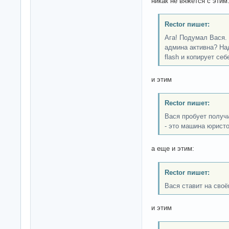
никак не вяжется с этим
Rector пишет:
Ага! Подумал Вася. 
админа активна? Над
flash и копирует с
и этим
Rector пишет:
Вася пробует получи
- это машина юристо
а еще и этим:
Rector пишет:
Вася ставит на своё
и этим