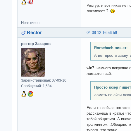
Рехтур, я вот никак не 
локалхост ?
Неактивен
Rector
04-08-12 16:56:59
ректор Захаров
Rorschach пишет:
А вот просто хакнут
win7 немного покрепче б
ломается всё.
Зарегистрирован: 07-03-10
Сообщений: 1,584
Просто юзер пишет
ломать по айпи лок
Если ты сейчас покажешь
расскажешь в кратце что
тобой общаться. А инач
троллингом...Обещаю, те
тупого, это точно.