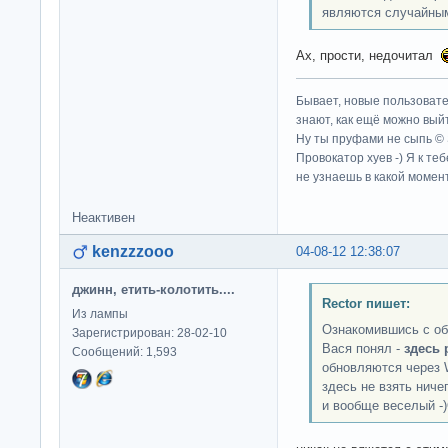
являются случайны
Ах, прости, недочитал
Бывает, новые пользовате
знают, как ещё можно выйт
Ну ты пруфами не сыпь ©
Провокатор хуев -) Я к те
не узнаешь в какой момент
Неактивен
kenzzzooo
04-08-12 12:38:07
джинн, етить-колотить....
Rector пишет:
Из лампы
Ознакомившись с обс
Зарегистрирован: 28-02-10
Вася понял -
здесь 
Сообщений: 1,593
обновляются через 
здесь не взять ниче
и вообще веселый -