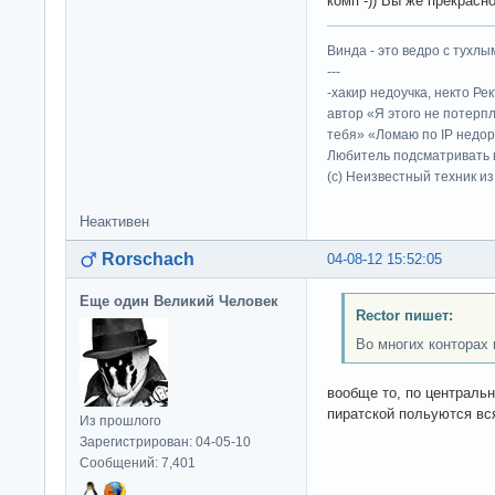
комп -)) Вы же прекрасн
Винда - это ведро с тухлым
---
-хакир недоучка, некто Ре
автор «Я этого не потерп
тебя» «Ломаю по IP недор
Любитель подсматривать в
(c) Неизвестный техник и
Неактивен
Rorschach
04-08-12 15:52:05
Еще один Великий Человек
Rector пишет:
Во многих конторах
вообще то, по централь
пиратской польуются вся
Из прошлого
Зарегистрирован: 04-05-10
Сообщений: 7,401