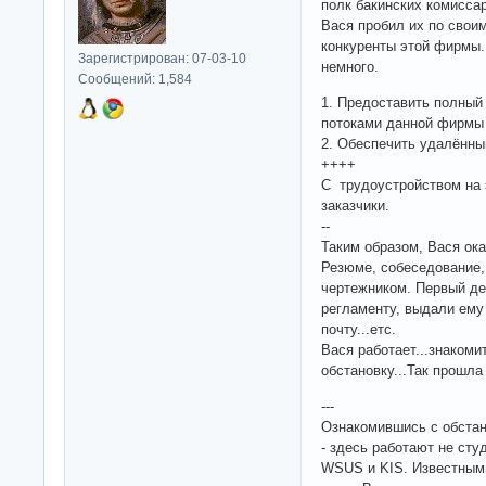
полк бакинских комисса
Вася пробил их по своим
конкуренты этой фирмы. 
Зарегистрирован: 07-03-10
немного.
Сообщений: 1,584
1. Предоставить полны
потоками данной фирмы
2. Обеспечить удалённы
++++
С трудоустройством на э
заказчики.
--
Таким образом, Вася ок
Резюме, собеседование, 
чертежником. Первый де
регламенту, выдали ему
почту...етс.
Вася работает...знакоми
обстановку...Так прошла
---
Ознакомившись с обстан
- здесь работают не ст
WSUS и KIS. Известными