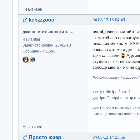
Неактивен
kenzzzooo
04-08-12 13:04:49
джинн, етить-колотить....
usual_user
, почитайте и
init=/bin/bash при загру
Из лампы
локальному хосту (SAM 
Зарегистрирован: 28-02-10
описано это же и для li
Сообщений: 1,593
таки слышали
Админы,
студенты, т.к. не закрыл
вообще много чего не с
Редактировался kenzzzooo (0
ххх: у тебя iperf есть?
yyy: iperf? перфоратор от
xxx: Во всем мире уже изв
ним еще домены добавятс
Неактивен
Просто юзер
04-08-12 14:13:56