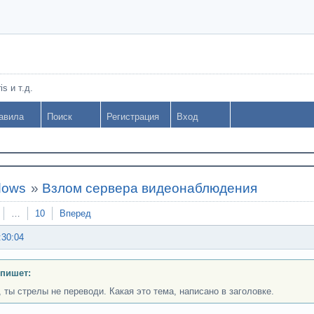
s и т.д.
авила
Поиск
Регистрация
Вход
dows
»
Взлом сервера видеонаблюдения
…
10
Вперед
:30:04
 пишет:
, ты стрелы не переводи. Какая это тема, написано в заголовке.