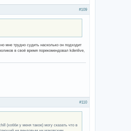
#109
 но мне трудно судить насколько он подходит
роликов в своё время порекомендовал kdenlive,
#110
ll (хобби у меня такое) могу сказать что в
тупающий ни вендовым ни маковским