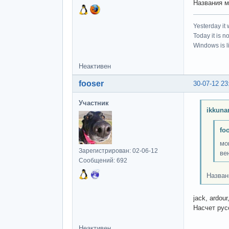
Названия м
Yesterday it
Today it is n
Windows is li
Неактивен
fooser
30-07-12 23
Участник
ikkuna
fo
мо
Зарегистрирован: 02-06-12
ве
Сообщений: 692
Назван
jack, ardou
Насчет рус
Неактивен