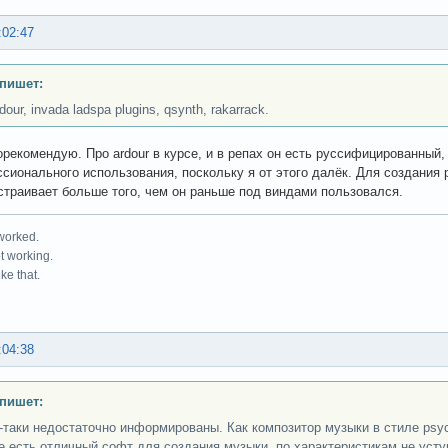
:02:47
 пишет:
rdour, invada ladspa plugins, qsynth, rakarrack.
орекомендую. Про ardour в курсе, и в репах он есть руссифицированный,
сионального использования, поскольку я от этого далёк. Для создания 
страивает больше того, чем он раньше под виндами пользовался.
 worked.
ot working.
ke that.
:04:38
 пишет:
-таки недостаточно информированы. Как композитор музыки в стиле psychi
е есть отличный софт для создания музыки, по характеристикам не ус