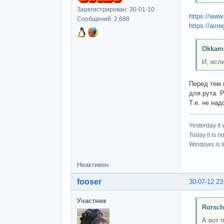
Зарегистрирован: 30-01-10
https://www.
Сообщений: 2,688
https://avre
Okkam
И, если
Перед тем 
для рута. 
Т.е. не на
Yesterday it
Today it is n
Windows is li
Неактивен
fooser
30-07-12 23
Участник
Rorsch
А вот 