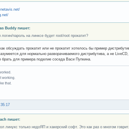
netavis.net/
g.net/
as Buddy пишет:
 логин/пароль на линксе будет root/root прокатит?
как обсуждать прокатит или не прокатит хотелось бы пример дистрибут
Разумеется для нормально разворачиваемого дистрибутива, а не LiveCD, 
до брать для примера поделие соседа Васи Пупкина.
 worked.
ot working.
ke that.
:35:17
ach пишет:
пол линукс только недоЯП и хакерский софт. Это как раз о многом говрит