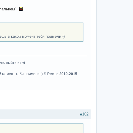
м пальцем"
ешь в какой момент тебя поимели -)
но выйти из vi
й момент тебя поимели -) © Rector,
2010-2015
#102