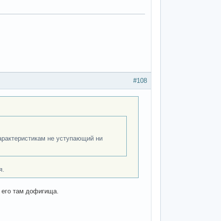
#108
характеристикам не уступающий ни
я.
л. его там дофигища.