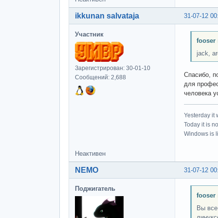
ikkunan salvataja
31-07-12 00
Участник
fooser
jack, a
Зарегистрирован: 30-01-10
Спасибо, п
Сообщений: 2,688
для профес
человека у
Yesterday it
Today it is n
Windows is li
Неактивен
NEMO
31-07-12 00
Поджигатель
fooser
Вы все
линукс