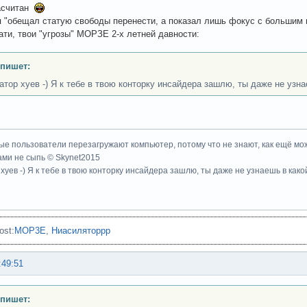
засчитан
 "обещал статую свободы перенести, а показал лишь фокус с больши
ати, твои "угрозы" МОРЗЕ 2-х летней давности:
 пишет:
атор хуев -) Я к тебе в твою конторку инсайдера зашлю, ты даже не узна
ые пользователи перезагружают компьютер, потому что не знают, как ещё мож
ми не сыпь © Skynet2015
хуев -) Я к тебе в твою конторку инсайдера зашлю, ты даже не узнаешь в како
ost:
MOP3E
,
Ниасиляторрр
:49:51
 пишет: