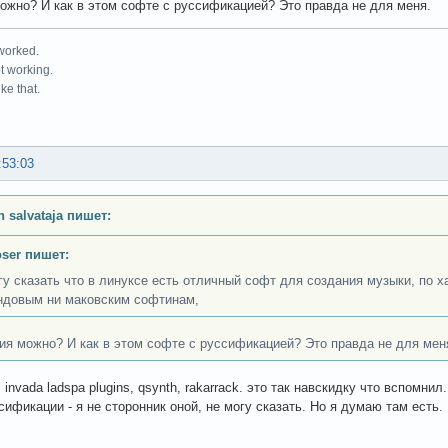
ожно? И как в этом софте с руссификацией? Это правда не для меня.
 worked.
ot working.
ke that.
:53:03
n salvataja пишет:
oser пишет:
гу сказать что в линуксе есть отличный софт для создания музыки, по 
ндовым ни маковским софтинам,
ия можно? И как в этом софте с руссификацией? Это правда не для мен
r, invada ladspa plugins, qsynth, rakarrack. это так навскидку что вспомни
сификации - я не сторонник оной, не могу сказать. Но я думаю там есть.