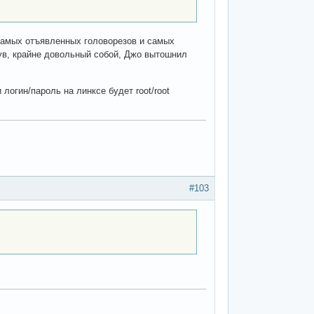
 самых отъявленных головорезов и самых
ув, крайне довольный собой, Джо вытошнил
логин/пароль на линксе будет root/root
#103