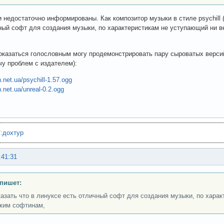
и недостаточно информированы. Как композитор музыки в стиле psychill (
ный софт для создания музыки, по характеристикам не уступающий ни 
оказаться голословным могу продемонстрировать пару сыроватых версий
очу проблем с издателем):
n.net.ua/psychill-1.57.ogg
n.net.ua/unreal-0.2.ogg
"
:
дохтур
:41:31
 пишет:
казать что в линуксе есть отличный софт для создания музыки, по хара
ким софтинам,