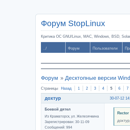
Форум StopLinux
Критика ОС GNU/Linux, MAC, Windows, BSD, Solari
../
Форум
Пользователи
Пр
Форум
»
Десктопные версии Win
Страницы
Назад
1
2
3
4
5
6
7
дохтур
30-07-12 14
Боевой дятел
Rector
Из Краматорск, ул. Железячкина
дохтур
Зарегистрирован: 30-11-09
Сообщений: 994