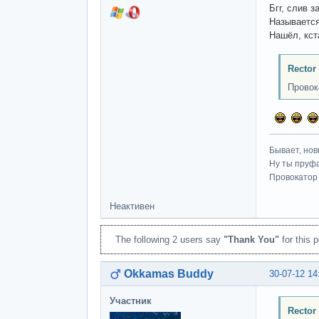
Бгг, слив 
Называется
Нашёл, кст
Rector
Провок
Бывает, нов
Ну ты пруфа
Провокатор 
Неактивен
The following 2 users say
"Thank You"
for this p
Okkamas Buddy
30-07-12 14
Участник
Rector