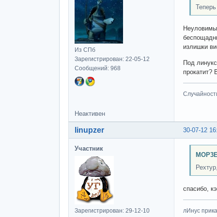
Теперь
Неуловимый
беспощадны
излишки ви
Из СПб
Зарегистрирован: 22-05-12
Под линукс
Сообщений: 968
прокатит? 
Случайност
Неактивен
linupzer
30-07-12 16
Участник
MOP3E
Рехтур
спасибо, кэ
Зарегистрирован: 29-12-10
лИнус прика