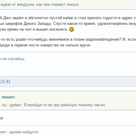
 ждем от виндузни, как они ломают линукс.
 Джо зашёл в абсолютно пустой кабак и стал кричать гадости в адрес
х шерифов Дикого Запада. Спустя какое-то время, удовлетворённо икн
ски прямо на пол и вышел восвояси.
-то есть разве что-нибудь вменяемое в плане видеонаблюдения? И, если 
Вроде в первом посте хакерство не сильно круче.
и не случайны.
:21:41
 пишет:
, ты - дебил. Я вообще-то не про рабочую локалку писал.
п!
жет - дураки найдутся