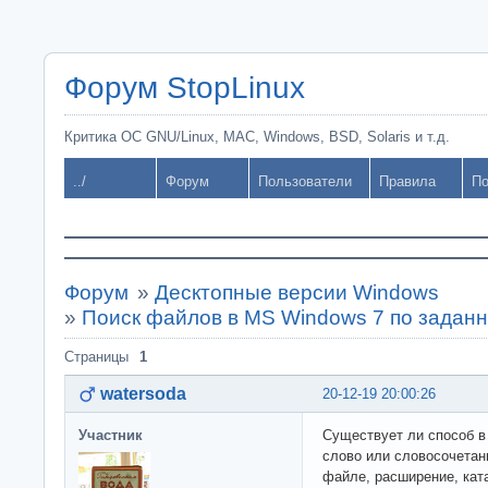
Форум StopLinux
Критика ОС GNU/Linux, MAC, Windows, BSD, Solaris и т.д.
../
Форум
Пользователи
Правила
По
Форум
»
Десктопные версии Windows
»
Поиск файлов в MS Windows 7 по задан
Страницы
1
watersoda
20-12-19 20:00:26
Участник
Существует ли способ в
слово или словосочетан
файле, расширение, ката