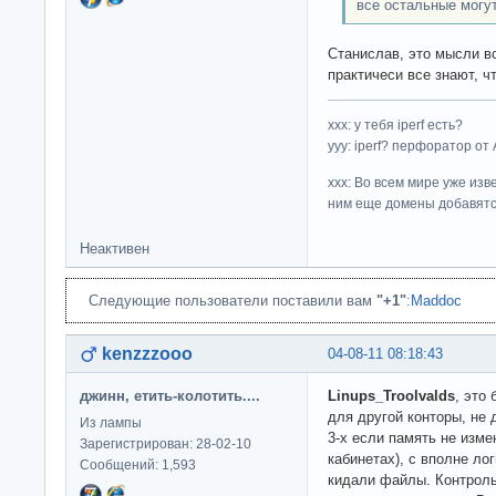
все остальные могут
Станислав, это мысли в
практичеси все знают, ч
ххх: у тебя iperf есть?
yyy: iperf? перфоратор от
xxx: Во всем мире уже изв
ним еще домены добавятс
Неактивен
Следующие пользователи поставили вам
"+1"
:
Maddoc
kenzzzooo
04-08-11 08:18:43
джинн, етить-колотить....
Linups_Troolvalds
, это
для другой конторы, не 
Из лампы
3-х если память не измен
Зарегистрирован: 28-02-10
кабинетах), с вполне ло
Сообщений: 1,593
кидали файлы. Контроль 