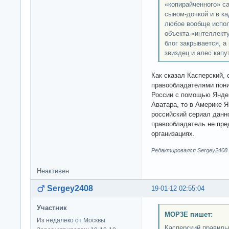
«копирайченного» с
сыном-дочкой и в ка
любое вообще испол
объекта «интеллект
блог закрывается, а
звиздец и алес капут
Как сказал Касперский, 
правообладателями пони
России с помощью Яндек
Аватара, то в Америке Я
российский сериал данн
правообладатель не пр
организациях.
Редактировался Sergey2408 (
Неактивен
Sergey2408
19-01-12 02:55:04
Участник
MOP3E пишет:
Из недалеко от Москвы
Касперский правиль