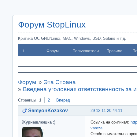
Форум StopLinux
Критика ОС GNU/Linux, MAC, Windows, BSD, Solaris и т.д.
../
Форум
Пользователи
Правила
По
Форум
»
Эта Страна
»
Введена уголовная ответственность за 
Страницы
1
2
Вперед
SemyonKozakov
29-12-11 20:44:11
Журнашлюшка :)
Ссылка на оригинал:
htt
vareza
Особо внимательно прош