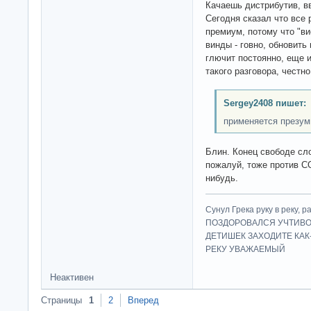
Качаешь дистрибутив, в
Сегодня сказал что все 
премиум, потому что "вис
винды - говно, обновить 
глючит постоянно, еще и
такого разговора, честно
Sergey2408 пишет:
применяется презум
Блин. Конец свободе сло
пожалуй, тоже против С
нибудь.
Сунул Грека руку в рек
ПОЗДОРОВАЛСЯ УЧТИВО
ДЕТИШЕК ЗАХОДИТЕ КАК
РЕКУ УВАЖАЕМЫЙ
Неактивен
Страницы
1
2
Вперед