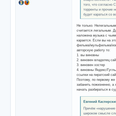
того, что согласно
торренты и прочие 
будет караться со в
Не только. Нелегальным 
считается легальным. Д
наложена музыка с чьим
карается. Если вы на эт
фильма/мульфильма/изв
авторскую работу то:
1. вы виновны
2. виновен владелец сай
3. виновен хостер
4. виновны Яндекс/Гугль
ссылки на пиратский сайт
Поэтому, по первому же
забанить пожизненно, а 
начать разбираться в су
Евгений Касперски
Причём «нарушение 
широком смысле слов