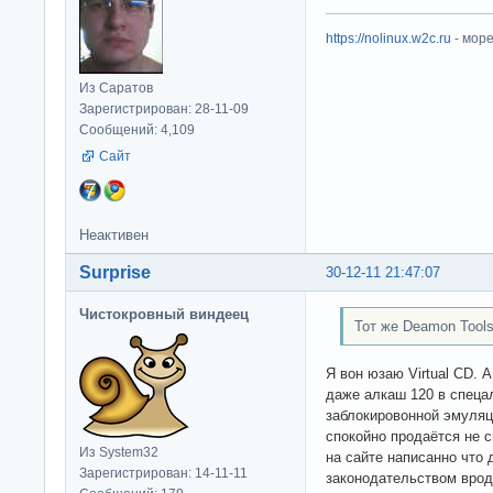
https://nolinux.w2c.ru
- мор
Из Саратов
Зарегистрирован: 28-11-09
Сообщений: 4,109
Сайт
Неактивен
Surprise
30-12-11 21:47:07
Чистокровный виндеец
Тот же Deamon Tool
Я вон юзаю Virtual CD. 
даже алкаш 120 в спецал
заблокировонной эмуляци
спокойно продаётся не с
Из System32
на сайте написанно что 
Зарегистрирован: 14-11-11
законодательством врод