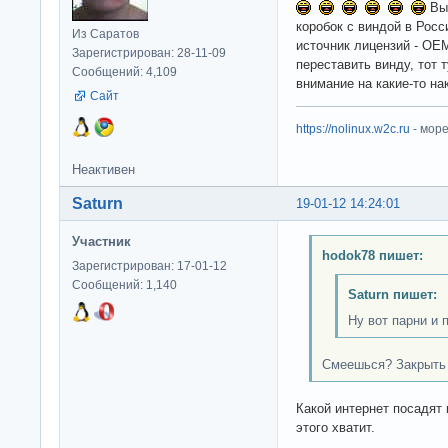
Вы 
коробок с виндой в Росс
Из Саратов
источник лицензий - OEM
Зарегистрирован: 28-11-09
переставить винду, тот т
Сообщений: 4,109
внимание на какие-то на
Сайт
https://nolinux.w2c.ru
- мор
Неактивен
Saturn
19-01-12 14:24:01
Участник
hodok78 пишет:
Зарегистрирован: 17-01-12
Сообщений: 1,140
Saturn пишет:
Ну вот парни и 
Смеешься? Закрыть 
Какой интернет посадят
этого хватит.