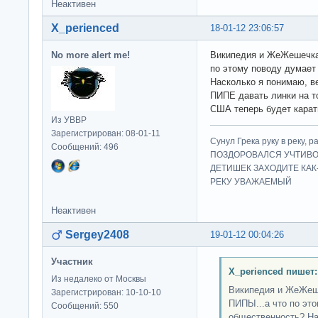
Неактивен
X_perienced
18-01-12 23:06:57
No more alert me!
Википедия и ЖеЖешечка
по этому поводу думает
Насколько я понимаю, ве
ПИПЕ давать линки на т
США теперь будет карать
Из УВВР
Зарегистрирован: 08-01-11
Сунул Грека руку в рек
Сообщений: 496
ПОЗДОРОВАЛСЯ УЧТИВО
ДЕТИШЕК ЗАХОДИТЕ КАК
РЕКУ УВАЖАЕМЫЙ
Неактивен
Sergey2408
19-01-12 00:04:26
Участник
X_perienced пишет:
Из недалеко от Москвы
Википедия и ЖеЖеш
Зарегистрирован: 10-10-10
ПИПЫ...а что по эт
Сообщений: 550
общественность? На