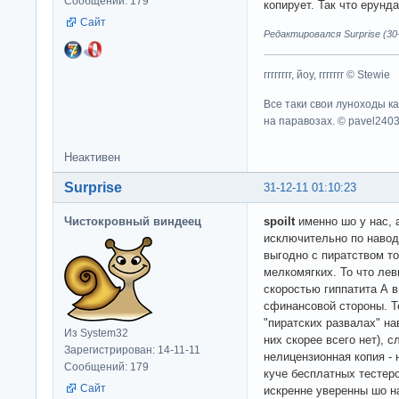
Сообщений: 179
копирует. Так что ерунда
Сайт
Редактировался Surprise (30-
гггггггг, йоу, ггггггг © Stewie
Все таки свои луноходы к
на паравозах. © pavel240
Неактивен
Surprise
31-12-11 01:10:23
Чистокровный виндеец
spoilt
именно шо у нас, 
исключительно по наводк
выгодно с пиратством то
мелкомягких. То что ле
скоростью гиппатита А в
сфинансовой стороны. Т
"пиратских развалах" на
Из System32
них скорее всего нет), 
Зарегистрирован: 14-11-11
нелицензионная копия - 
Сообщений: 179
куче бесплатных тестер
Сайт
искренне уверенны шо н