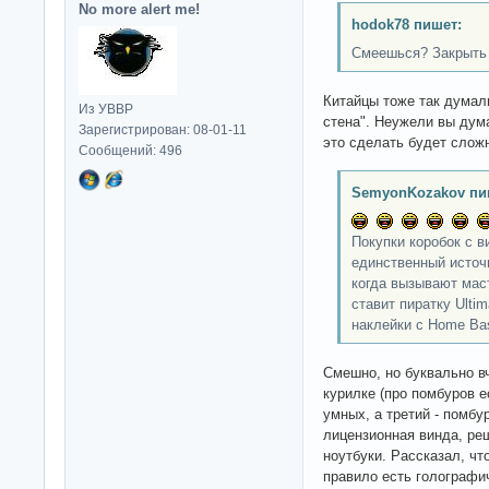
No more alert me!
hodok78 пишет:
Смеешься? Закрыть 
Китайцы тоже так думали
Из УВВР
стена". Неужели вы дума
Зарегистрирован: 08-01-11
это сделать будет слож
Сообщений: 496
SemyonKozakov пи
Покупки коробок с в
единственный источн
когда вызывают маст
ставит пиратку Ulti
наклейки с Home Bas
Смешно, но буквально в
курилке (про помбуров е
умных, а третий - помбу
лицензионная винда, реши
ноутбуки. Рассказал, чт
правило есть голографи