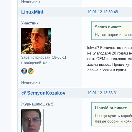
Неактивен
LinuxMint
19-01-12 12:39:48
Участник
Saturn пишет:
Ну вот парни и пипе
lolwut? Количество пира
не благодаря 20 годам н
Зарегистрирован: 18-06-11
есть OEM и пользовател
Сообщений: 62
жизни вырос. Проще купи
левые сборки и кряки.
Неактивен
SemyonKozakov
19-01-12 13:33:31
Журнашлюшка :)
LinuxMint пишет:
Проще купить коробк
левые сборки и кряк