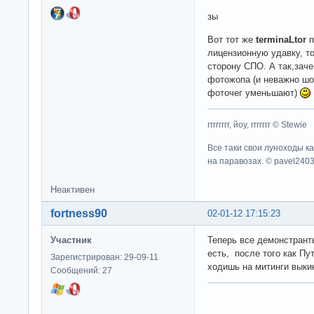
зы
Вот тот же
terminaLtor
п
лицензионную удавку, т
сторону СПО. А так,зач
фотожопа (и неважно шо
фоточег уменьшают)
гггггггг, йоу, ггггггг © Stewie
Все таки свои луноходы к
на паравозах. © pavel240
Неактивен
fortness90
02-01-12 17:15:23
Участник
Теперь все демонстрант
есть, после того как Пут
Зарегистрирован: 29-09-11
ходишь на митинги выки
Сообщений: 27