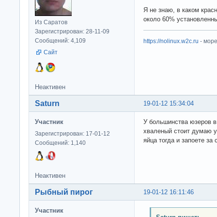
Я не знаю, в каком крас
около 60% установленны
Из Саратов
Зарегистрирован: 28-11-09
Сообщений: 4,109
https://nolinux.w2c.ru
- мор
Сайт
Неактивен
Saturn
19-01-12 15:34:04
Участник
У большинства юзеров в
хваленый стоит думаю у 
Зарегистрирован: 17-01-12
яйца тогда и запоете за
Сообщений: 1,140
Неактивен
Рыбный пирог
19-01-12 16:11:46
Участник