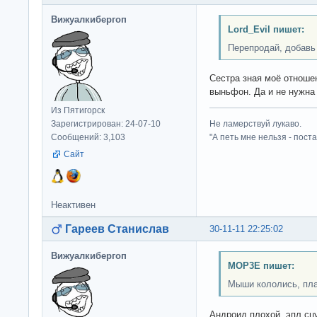
Вижуалкибергоп
Lord_Evil пишет:
Перепродай, добавь 
Сестра зная моё отношен
выньфон. Да и не нужна
Из Пятигорск
Зарегистрирован: 24-07-10
Не ламерствуй лукаво.
Сообщений: 3,103
"А петь мне нельзя - пост
Сайт
Неактивен
Гареев Станислав
30-11-11 22:25:02
Вижуалкибергоп
MOP3E пишет:
Мыши кололись, пла
Андроид плохой, эпл сц