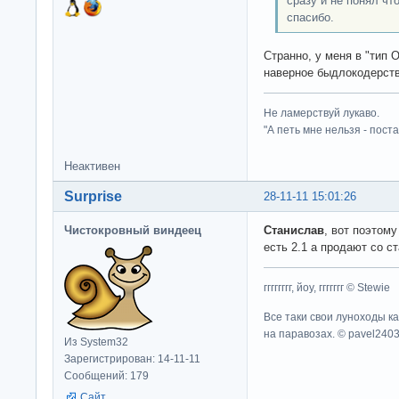
сразу и не понял чт
спасибо.
Странно, у меня в "тип О
наверное быдлокодерств
Не ламерствуй лукаво.
"А петь мне нельзя - пост
Неактивен
Surprise
28-11-11 15:01:26
Чистокровный виндеец
Станислав
, вот поэтому
есть 2.1 а продают со ст
гггггггг, йоу, ггггггг © Stewie
Все таки свои луноходы к
на паравозах. © pavel240
Из System32
Зарегистрирован: 14-11-11
Сообщений: 179
Сайт