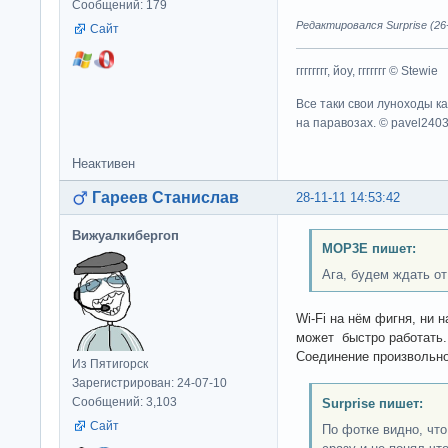
Сообщений: 179
Редактировался Surprise (26-
Сайт
гггггггг, йоу, ггггггг © Stewie
Все таки свои луноходы к
на паравозах. © pavel240
Неактивен
Гареев Станислав
28-11-11 14:53:42
Вижуалкибергоп
MOP3E пишет:
Ага, будем ждать от
Wi-Fi на нём фигня, ни н
может быстро работать.
Соединение произвольно
Из Пятигорск
Зарегистрирован: 24-07-10
Сообщений: 3,103
Surprise пишет:
Сайт
По фотке видно, что