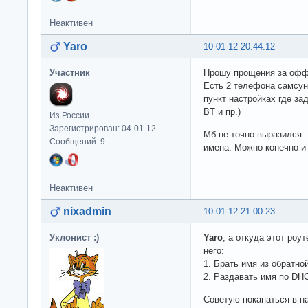
Неактивен
Yaro
10-01-12 20:44:12
Участник
Прошу прощения за офф
Есть 2 телефона самсунг
пункт настройках где за
BT и пр.)
Из России
Зарегистрирован: 04-01-12
Мб не точно выразился.
Сообщений: 9
имена. Можно конечно и 
Неактивен
nixadmin
10-01-12 21:00:23
Уклонист :)
Yaro
, а откуда этот роу
него:
1. Брать имя из обратно
2. Раздавать имя по DH
Советую покапаться в на