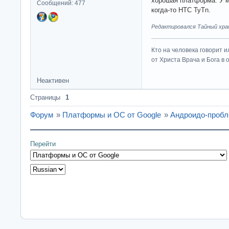
хорошая платформа. У м
Сообщений: 477
когда-то HTC TyTn.
Редактировался Тайный хран
Кто на человека говорит и
от Христа Врача и Бога в о
Неактивен
Страницы
1
Форум
»
Платформы и ОС от Google
»
Андроидо-проб
Перейти