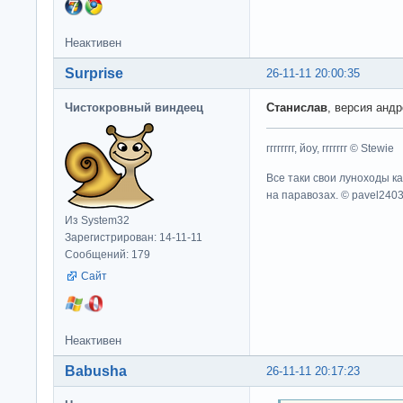
Неактивен
Surprise
26-11-11 20:00:35
Чистокровный виндеец
Станислав
, версия андр
гггггггг, йоу, ггггггг © Stewie
Все таки свои луноходы к
на паравозах. © pavel240
Из System32
Зарегистрирован: 14-11-11
Сообщений: 179
Сайт
Неактивен
Babusha
26-11-11 20:17:23