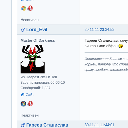
Неактивен
Lord_Evil
29-11-11 23:34:53
Master Of Darkness
Гареев Станислав
, соч
винфон или айфон
Интеллигент боится лиш
корней, потому что спра
сразу выeбaть телеграф
Из Deepest Pits Of Hell
Зарегистрирован: 06-06-10
Сообщений: 1,887
Сайт
Неактивен
Гареев Станислав
30-11-11 11:44:01