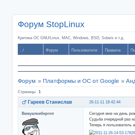
Форум StopLinux
Критика ОС GNU/Linux, MAC, Windows, BSD, Solaris и т.д.
../
Форум
Пользователи
Правила
По
Форум
»
Платформы и ОС от Google
»
Ан
Страницы
1
Гареев Станислав
26-11-11 18:42:44
Вижуалкибергоп
Сегодня мне на день ро
Судьба очередной раз н
Теперь я пользователь 