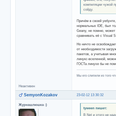
компиляции чужой п
сойду.
Причём в своей уебунте,
нормальных IDE, был тол
Geany, не помню, может 
сравнивать её с Visual S
Но ничто не освобождает
от необходимости загруж
пакетов, а учитывая мн
линукс-вселенной, можно
ГОСТа линухе бы не по
Мы его слипили из того ч
Неактивен
SemyonKozakov
23-02-12 13:30:32
Журнашлюшка :)
tyween пишет:
В Net и этого не на