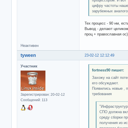
процессором. И вот 
цифру частоты нашег
зарубежных аналого
Тех процесс - 90 нм, ес
Вывод - делают целико
проц + православная ос)
Неактивен
tyween
23-02-12 12:12:49
Участник
fortness90 пишет:
Захожу на сайт поте
его обсуждают.
Появились новые , 
требования
Зарегистрирован: 20-02-12
Сообщений: 113
"Инфраструктур
СПО должна вкл
среду сборки пр
получения из и