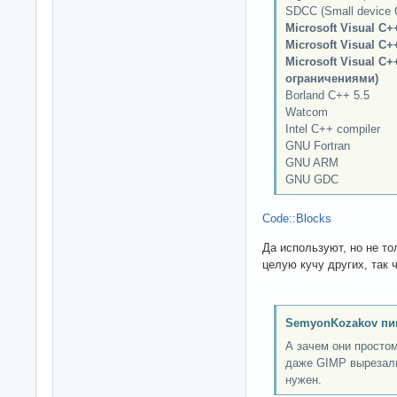
SDCC (Small device C
Microsoft Visual C+
Microsoft Visual C++
Microsoft Visual C
ограничениями)
Borland C++ 5.5
Watcom
Intel C++ compiler
GNU Fortran
GNU ARM
GNU GDC
Code::Blocks
Да используют, но не то
целую кучу других, так 
SemyonKozakov пи
А зачем они просто
даже GIMP вырезали
нужен.