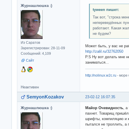
Журнашлюшка :)
tyween пишет:
Так вот, "строка ме
непереведённых пунк
работают. Какая жал
не будем?
Из Саратов
Может быть, у вас не ра
Зарегистрирован: 28-11-09
http://zalil.ru/32762050
Сообщений: 4,109
P.S Ну вот делать мне 
Сайт
заниматься...
http://nolinux.w2c.ru
- море
Неактивен
SemyonKozakov
23-02-12 16:07:35
Журнашлюшка :)
Майор Очевидность
, а
пахнет. Товарищ пришёл 
шрифты, компиляцию и к
пытался не троллить, а 