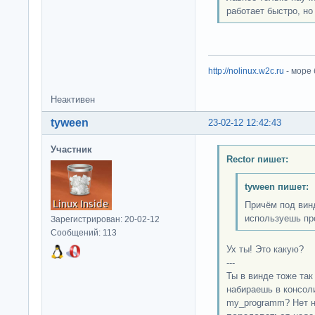
работает быстро, но
http://nolinux.w2c.ru
- море
Неактивен
tyween
23-02-12 12:42:43
Участник
Rector пишет:
tyween пишет:
Причём под винд
используешь пр
Зарегистрирован: 20-02-12
Сообщений: 113
Ух ты! Это какую?
---
Ты в винде тоже та
набираешь в консол
my_programm? Нет на