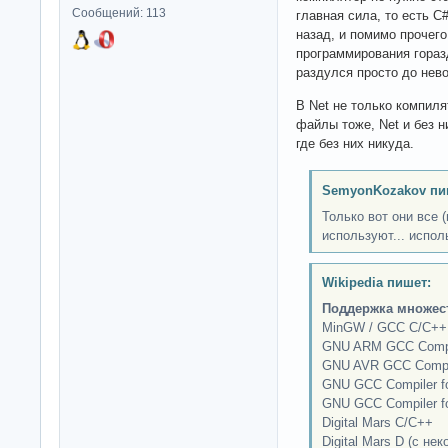
Сообщений: 113
главная сила, то есть C
назад, и помимо прочег
программирования гораз
раздулся просто до нев
В Net не только компиля
файлы тоже, Net и без н
где без них никуда.
SemyonKozakov пи
Только вот они все 
используют... испо
Wikipedia пишет:
Поддержка множес
MinGW / GCC C/C++
GNU ARM GCC Compi
GNU AVR GCC Compi
GNU GCC Compiler f
GNU GCC Compiler fo
Digital Mars C/C++
Digital Mars D (с н