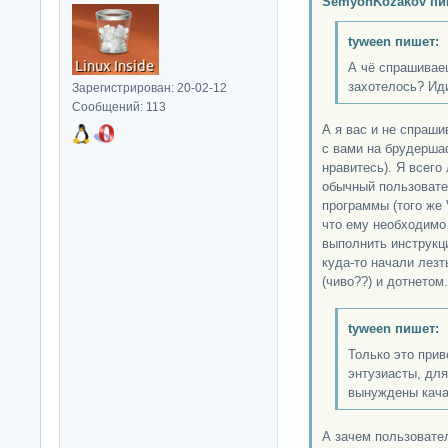
SemyonKozakov пи
tyween пишет:
А чё спрашивае
захотелось? Ид
Зарегистрирован: 20-02-12
Сообщений: 113
А я вас и не спраши
с вами на брудершаф
нравитесь). Я всего
обычный пользовате
программы (того же V
что ему необходимо
выполнить инструкци
куда-то начали лезт
(чиво??) и дотнетом
tyween пишет:
Только это прив
энтузиасты, для
вынуждены качат
А зачем пользовате