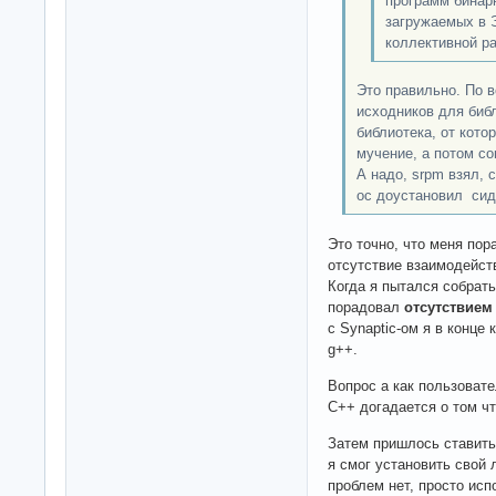
программ бинар
загружаемых в 
коллективной ра
Это правильно. По в
исходников для библ
библиотека, от котор
мучение, а потом co
А надо, srpm взял, 
ос доустановил сид
Это точно, что меня пор
отсутствие взаимодейст
Когда я пытался собрать
порадовал
отсутствием
с Synaptic-ом я в конце 
g++.
Вопрос а как пользоват
C++ догадается о том чт
Затем пришлось ставить
я смог установить свой
проблем нет, просто ис