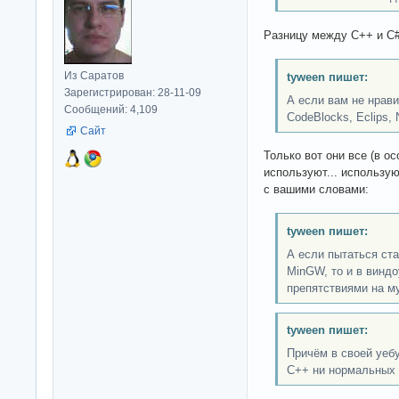
Разницу между C++ и C
Из Саратов
tyween пишет:
Зарегистрирован: 28-11-09
А если вам не нрави
Сообщений: 4,109
CodeBlocks, Eclips,
Сайт
Только вот они все (в о
используют... использ
с вашими словами:
tyween пишет:
А если пытаться ст
MinGW, то и в виндо
препятствиями на м
tyween пишет:
Причём в своей уебу
C++ ни нормальных