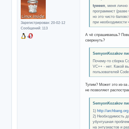
tyween
, меня лично
программист (разве 
но это чисто баловс
при необходимости 
Зарегистрирован: 20-02-12
Сообщений: 113
А чё спрашиваешь? Пов
сверкнуть?
SemyonKozakov пи
Почему-то сборка Co
VC++ - нет. Какой 
пользователей Code
Тупим? Может это из-за
не позволяют распостран
SemyonKozakov пи
1)
http://archbang.org
2) Необходимость до
убунтушная проблем
на энтузиастов и раз