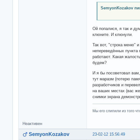
SemyonKozakov пи
Ой попалися, я так и ду
клюните. И клюнули.
Так вот, "строка меню" и
непереведённых пункта п
работают. Какая жалость
будем?
И я бы посоветовал вам,
тут маразм (потерю памя
разработчиков и перевел
на ваших местах (вас же
снимки экрана демонстр
Мы его слипили из того ч
Неактивен
SemyonKozakov
23-02-12 15:56:49