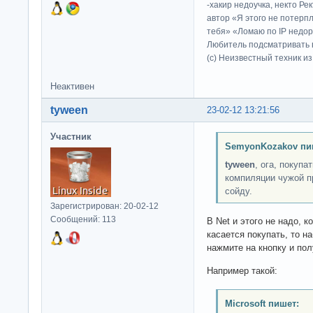
-хакир недоучка, некто Ре
автор «Я этого не потерп
тебя» «Ломаю по IP недор
Любитель подсматривать в
(c) Неизвестный техник и
Неактивен
tyween
23-02-12 13:21:56
Участник
SemyonKozakov пи
tyween
, ога, покупа
компиляции чужой п
сойду.
Зарегистрирован: 20-02-12
Сообщений: 113
В Net и этого не надо, к
касается покупать, то на
нажмите на кнопку и пол
Например такой:
Microsoft пишет: