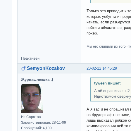
Только это приводит к т
которых уебунта и пред
качать, если разберутся 
пойти и обламаться, ра
похер.
Мы его слипили из того ч
Неактивен
SemyonKozakov
23-02-12 14:45:29
Журнашлюшка :)
tyween пишет:
А чё спрашиваешь? 
Идиотизмом сверкну
А я вас и не спрашивал (
на брудершафт не пили, 
Из Саратов
лишь высказал робкое с
Зарегистрирован: 28-11-09
компилирования чей-то п
Сообщений: 4,109