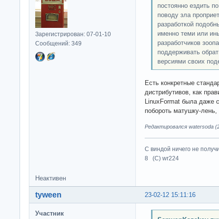
постоянно ездить по
поводу зла проприе
разработкой подобны
именно теми или ин
Зарегистрирован: 07-01-10
разработчиков зоопа
Сообщений: 349
поддерживать обрат
версиями своих поде
Есть конкретные станда
дистрибутивов, как прав
LinuxFormat была даже 
побороть матушку-лень, 
Редактировался watersoda (2
С виндой ничего не получ
8 (C) wr224
Неактивен
tyween
23-02-12 15:11:16
Участник