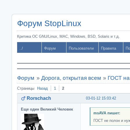
Форум StopLinux
Критика ОС GNU/Linux, MAC, Windows, BSD, Solaris и т.д.
../
Форум
Пользователи
Правила
По
Форум
»
Дорога, открытая всем
»
ГОСТ н
Страницы
Назад
1
2
Rorschach
03-01-12 15:03:42
Еще один Великий Человек
msAVA пишет:
ГОСТ не полон и ну