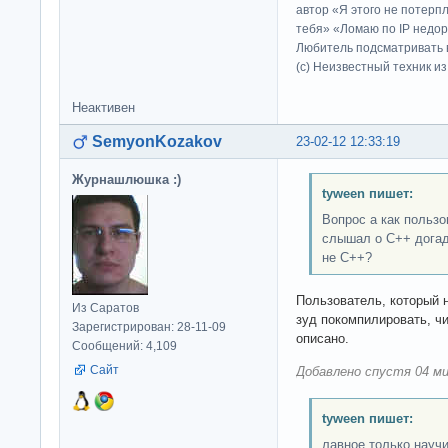
автор «Я этого не потерп
тебя» «Ломаю по IP недор
Любитель подсматривать в
(c) Неизвестный техник и
Неактивен
SemyonKozakov
23-02-12 12:33:19
Журнашлюшка :)
tyween пишет:
Вопрос а как пользо
слышал о C++ догад
не С++?
Пользователь, который н
Из Саратов
зуд покомпилировать, ч
Зарегистрирован: 28-11-09
описано.
Сообщений: 4,109
Сайт
Добавлено спустя 04 ми
tyween пишет:
лавное только научи