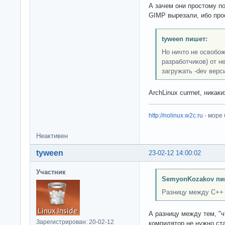
А зачем они простому п
GIMP вырезали, ибо про
tyween пишет:
Но ничто не освобо
разработчиков) от н
загружать -dev верс
ArchLinux currnet, никак
http://nolinux.w2c.ru
- море
Неактивен
tyween
23-02-12 14:00:02
Участник
SemyonKozakov пи
Разницу между C++
А разницу между тем, "ч
Зарегистрирован: 20-02-12
компилятор не нужно ст