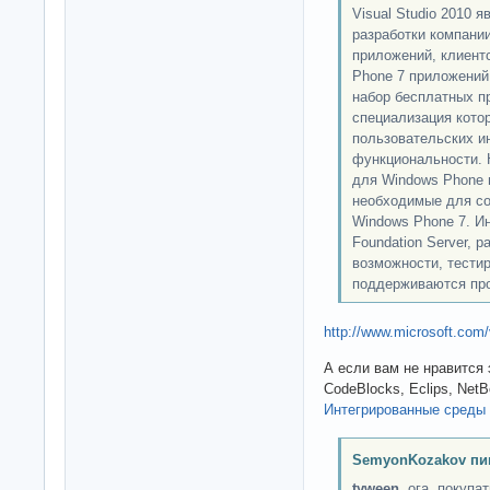
Visual Studio 2010 
разработки компании
приложений, клиент
Phone 7 приложений. 
набор бесплатных п
специализация кото
пользовательских и
функциональности. Н
для Windows Phone 
необходимые для со
Windows Phone 7. Ин
Foundation Server, 
возможности, тести
поддерживаются про
http://www.microsoft.com/
А если вам не нравится 
CodeBlocks, Eclips, Net
Интегрированные среды 
SemyonKozakov пи
tyween
, ога, покупа