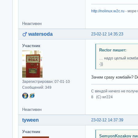
http://nolinux.w2c.ru
- море
Неактивен
watersoda
23-02-12 14:35:23
Участник
Rector пишет:
... надо целый комб
-))
Зачем сразу комбайн? D
Зарегистрирован: 07-01-10
Сообщений: 349
С виндой ничего не получ
8 (C) wr224
Неактивен
tyween
23-02-12 14:37:39
Участник
SemyonKozakov пи