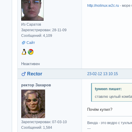
http://nolinux.w2c.ru
- море
Из Саратов
Зарегистрирован: 28-11-09
Сообщений: 4,109
Сайт
Неактивен
Rector
23-02-12 13:10:15
ректор Захаров
tyween пишет:
ставлю целый комба
Почём купил?
Зарегистрирован: 07-03-10
Винда - это ведро с тухлым
Сообщений: 1,584
---