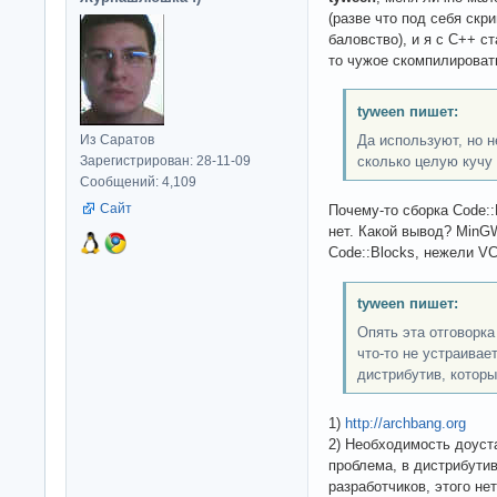
(разве что под себя скри
баловство), и я с C++ с
то чужое скомпилироват
tyween пишет:
Из Саратов
Да используют, но н
Зарегистрирован: 28-11-09
сколько целую кучу 
Сообщений: 4,109
Сайт
Почему-то сборка Code::
нет. Какой вывод? MinG
Code::Blocks, нежели V
tyween пишет:
Опять эта отговорк
что-то не устраивает
дистрибутив, которы
1)
http://archbang.org
2) Необходимость доуста
проблема, в дистрибутив
разработчиков, этого нет