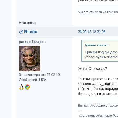
уже было в лом -- итак 
Мы его слипили из того ч
Неактивен
Rector
23-02-12 12:21:08
ректор Захаров
tyween пишет:
Причём под виндоуз 
используешь програ
Ух ты! Это какую?
---
Зарегистрирован: 07-03-10
Ты в винде тоже так ле
Сообщений: 1,584
консоли cc my_programm
тебе, что-бы так
порадо
борландов, например -))
Винда - это ведро с тухлым
---
-хакир недоучка, некто Ре