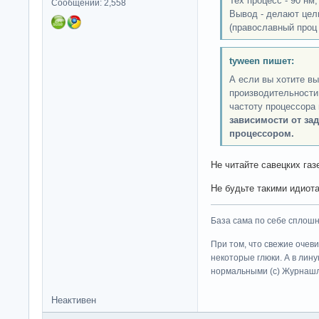
Тех процесс - 90 нм
Сообщений: 2,558
Вывод - делают це
(православный проц
tyween пишет:
А если вы хотите вы
производительности,
частоту процессора 
зависимости от зад
процессором.
Не читайте савецких газе
Не будьте такими идиота
База сама по себе сплошно
При том, что свежие очев
некоторые глюки. А в лину
нормальными (c) Журна
Неактивен