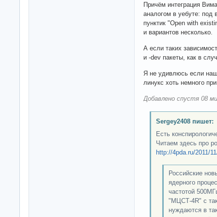
Причём интеграция Вима 
аналогом в уебуте: под
пунктик "Open with exist
и вариантов несколько.
А если таких зависимос
и -dev пакеты, как в слу
Я не удивлюсь если наш
линукс хоть немного пр
Добавлено спустя 08 ми
Sergey2408 пишет:
Есть конспирологич
Читаем здесь про р
http://4pda.ru/2011/1
Российские нов
ядерного процес
частотой 500МГ
"МЦСТ-4R" с та
нуждаются в та