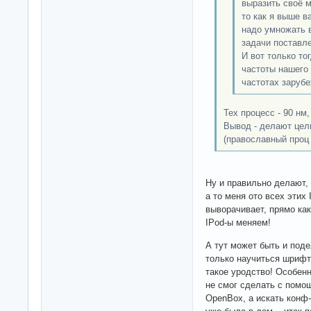
выразить своё м
то как я выше в
надо умножать в
задачи поставле
И вот только то
частоты нашего 
частотах зарубе
Тех процесс - 90 нм
Вывод - делают це
(православный проц
Ну и правильно делают,
а то меня ото всех этих 
выворачивает, прямо как
IPod-ы меняем!
А тут может быть и под
только научиться шрифты
такое уродство! Особенн
не смог сделать с помо
OpenBox, а искать конф