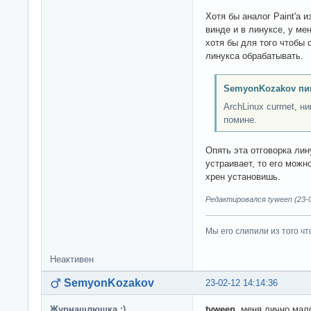
Хотя бы аналог Paint'а 
винде и в линуксе, у ме
хотя бы для того чтобы
линукса обрабатывать.
SemyonKozakov пи
ArchLinux currnet, н
помине.
Опять эта отговорка ли
устраивает, то его можн
хрен установишь.
Редактировался tyween (23-0
Мы его слипили из того ч
Неактивен
SemyonKozakov
23-02-12 14:14:36
Журнашлюшка :)
tyween
, меня лично мал