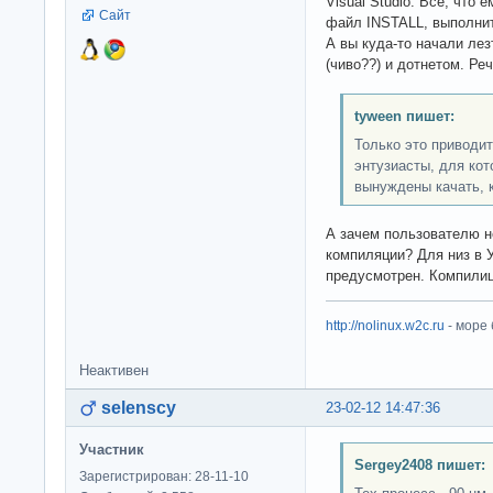
Visual Studio. Всё, что 
Сайт
файл INSTALL, выполнит
А вы куда-то начали лез
(чиво??) и дотнетом. Ре
tyween пишет:
Только это приводит
энтузиасты, для кот
вынуждены качать, к
А зачем пользователю н
компиляции? Для низ в 
предусмотрен. Компилиц
http://nolinux.w2c.ru
- море
Неактивен
selenscy
23-02-12 14:47:36
Участник
Sergey2408 пишет:
Зарегистрирован: 28-11-10