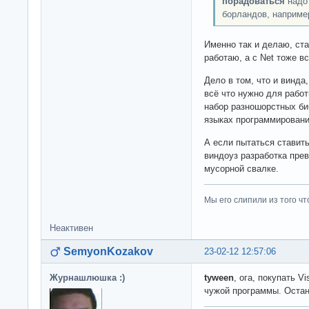
порадоваться
надо 
борландов, например
Именно так и делаю, ст
работаю, а с Net тоже вс
Дело в том, что и винда,
всё что нужно для работ
набор разношорстных би
языках программировани
А если пытаться ставит
виндоуз разработка прев
мусорной свалке.
Мы его слипили из того ч
Неактивен
SemyonKozakov
23-02-12 12:57:06
Журнашлюшка :)
tyween
, ога, покупать V
чужой программы. Остан