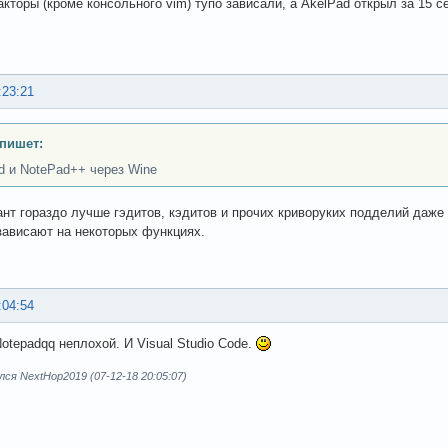
акторы (кроме консольного vim) тупо зависали, а AkelPad открыл за 15 с
:23:21
пишет:
d и NotePad++ через Wine
ант гораздо лучше гэдитов, кэдитов и прочих криворуких подделий даже н
зависают на некоторых функциях.
:04:54
Notepadqq неплохой. И Visual Studio Code.
ся NextHop2019 (07-12-18 20:05:07)