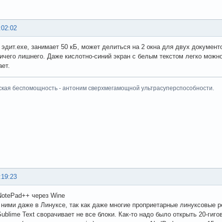
:02:02
эдит.ехе, занимает 50 кБ, может делиться на 2 окна для двух документо
Ничего лишнего. Даже кислотно-синий экран с белым текстом легко можн
ет.
ская беспомощность - антоним сверхмегамощной ультрасуперспособности.
:19:23
NotePad++ через Wine
ними даже в Линуксе, так как даже многие проприетарные линуксовые р
blime Text сворачивает не все блоки. Как-то надо было открыть 20-гиговы