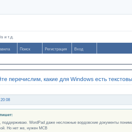
s и т.д.
авила
Поиск
Регистрация
Вход
те перечислим, какие для Windows есть текстов
:20:08
пишет:
, поддерживаю. WordPad даже несложные вордовские документы понима
вой. Но нет же, нужен МСВ