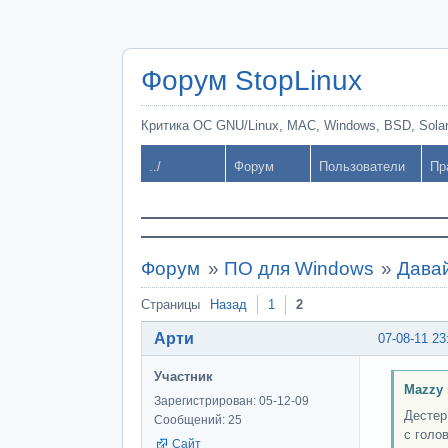
Форум StopLinux
Критика ОС GNU/Linux, MAC, Windows, BSD, Solari
../
Форум
Пользователи
Пр
Форум
»
ПО для Windows
»
Давай
Страницы
Назад
1
2
Арти
07-08-11 23
Участник
Mazzy 
Зарегистрирован: 05-12-09
Дестер
Сообщений: 25
с голо
Сайт