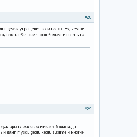
#28
в в целях упрощения копи-пасты. Ну, чем не
о сделать обычным чёрно-белым, и печать на
#29
едакторы плохо сворачивают блоки кода.
й дамп mysql, gedit, kedit, sublime и многие