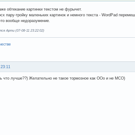
даже обтекание картинки текстом не фурычет.
ocx пару-тройку маленьких картинок и немного текста - WordPad переме
это вообще недоразумение.
ся Арти (07-08-11 23:22:02)
честве
:23:11
сть что лучше??) Желательно не такое тормозное как ООо и не МСО)