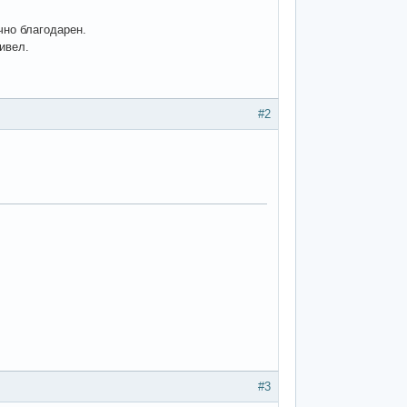
чно благодарен.
ривел.
#2
#3