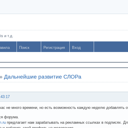
s и т.д.
авила
Поиск
Регистрация
Вход
»
Дальнейшие развитие СЛОРа
:43:17
час не много времени, но есть возможность каждую неделю добавлять от
ся форума.
m.ru
предлагает нам зарабатывать на рекламных ссылках в подписях. Для
е и добавить свой профиль на модерацию.