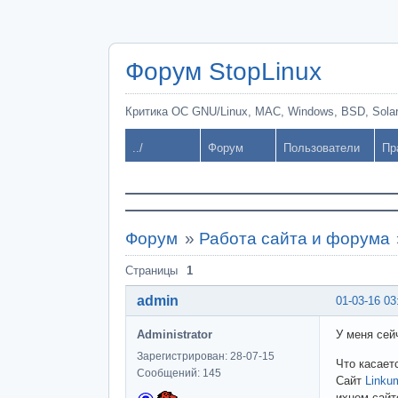
Форум StopLinux
Критика ОС GNU/Linux, MAC, Windows, BSD, Solari
../
Форум
Пользователи
Пр
Форум
»
Работа сайта и форума
Страницы
1
admin
01-03-16 03
Administrator
У меня сей
Зарегистрирован: 28-07-15
Что касает
Сообщений: 145
Сайт
Linku
ихнем сайт