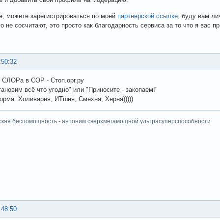
е, можете зарегистрироваться по моей
партнерской ссылке
, буду вам ли
о не сосчитают, это просто как благодарность сервиса за то что я вас п
:50:32
 СЛОРа в СОР - Стоп.орг.ру
тановим всё что угодно" или "Приносите - закопаем!"
рма: Холиварня, ИТшня, Смехня, Херня)))))
ская беспомощность - антоним сверхмегамощной ультрасуперспособности.
:48:50