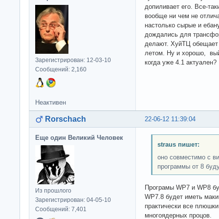
допиливает его. Все-так
вообще ни чем не отлича
настолько сырые и ебану
дождались для трансфор
делают. ХуйТЦ обещает
летом. Ну и хорошо, вы
Зарегистрирован: 12-03-10
когда уже 4.1 актуален?
Сообщений: 2,160
Неактивен
Rorschach
22-06-12 11:39:04
Еще один Великий Человек
straus пишет:
оно совместимо с ви
программы от 8 буду
Програмы WP7 и WP8 буд
Из прошлого
WP7.8 будет иметь маки
Зарегистрирован: 04-05-10
практически все плюшки
Сообщений: 7,401
многоядерных процов.