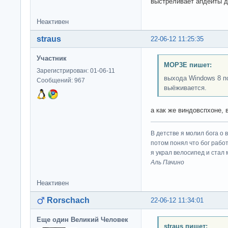
выстреливает апдейты д
Неактивен
straus
22-06-12 11:25:35
Участник
MOP3E пишет:
Зарегистрирован: 01-06-11
выхода Windows 8 по
Сообщений: 967
выёживается.
а как же виндовспхоне, 
В детстве я молил бога о 
потом понял что бог работ
я украл велосипед и стал
Аль Пачино
Неактивен
Rorschach
22-06-12 11:34:01
Еще один Великий Человек
straus пишет: