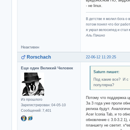
вредоносном ПО, андроид
- не linux.
В детстве я молил бога о 
потом понял что бог работ
я украл велосипед и стал
Аль Пачино
Неактивен
Rorschach
22-06-12 11:20:25
Еще один Великий Человек
Saturn пишет:
Под какие все? И с 
популярна?
Потому что поддержка ц
Из прошлого
За 3 года уже проли обн
Зарегистрирован: 04-05-10
релиза будут. Аналогичн
Сообщений: 7,401
Acer Iconia Tab, и то об
обновление с 3.0-3.2.1),
планшету не светит. х*ев