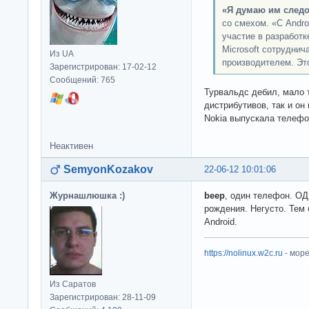
«Я думаю им следо
со смехом. «С Andro
участие в разработк
Microsoft сотруднича
Из UA
производителем. Это
Зарегистрирован: 17-02-12
Сообщений: 765
Турвальдс дебил, мало т
дистрибутивов, так и он 
Nokia выпускала телефо
Неактивен
SemyonKozakov
22-06-12 10:01:06
Журнашлюшка :)
beep
, один телефон. ОД
рождения. Негусто. Тем 
Android.
https://nolinux.w2c.ru
- мор
Из Саратов
Зарегистрирован: 28-11-09