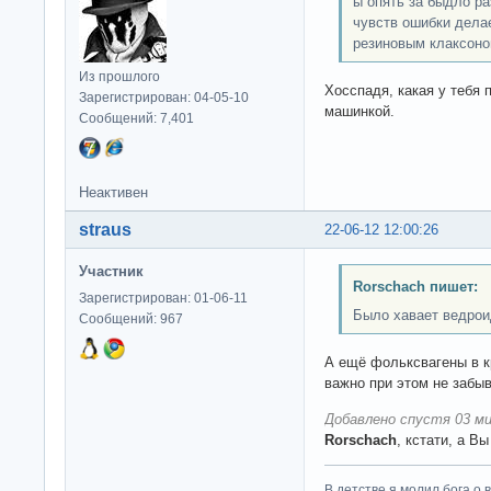
ы опять за быдло р
чувств ошибки делае
резиновым клаксоном
Из прошлого
Хосспадя, какая у тебя
Зарегистрирован: 04-05-10
машинкой.
Сообщений: 7,401
Неактивен
straus
22-06-12 12:00:26
Участник
Rorschach пишет:
Зарегистрирован: 01-06-11
Было хавает ведроид
Сообщений: 967
А ещё фольксвагены в кр
важно при этом не забыв
Добавлено спустя 03 ми
Rorschach
, кстати, а В
В детстве я молил бога о 