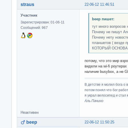
straus
22-06-12 11:46:51
Участник
beep пишет:
Зарегистрирован: 01-06-11
тут много вопросов 
Сообщений: 967
Почему не пишут And
Почему нету новост
планшетов ( везде п
КОТОРЫЙ ОСНОВАН
потому, что это мир взр
видели на wi-fi роутера
наличие busybox, а не G
В детстве я молил бога о 
потом понял что бог работ
я украл велосипед и стал
Аль Пачино
Неактивен
beep
22-06-12 11:50:25