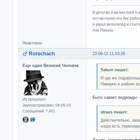
В детстве я молил бога о 
потом понял что бог работ
я украл велосипед и стал
Аль Пачино
Неактивен
Rorschach
22-06-12 11:53:29
Еще один Великий Человек
Saturn пишет:
И где же лидирующи
Наверно в районе ж
Было хавает ведроиды -
Из прошлого
Зарегистрирован: 04-05-10
Сообщений: 7,401
straus пишет:
Действительно, зач
когда есть термояд
Да нее, просто вроде фл