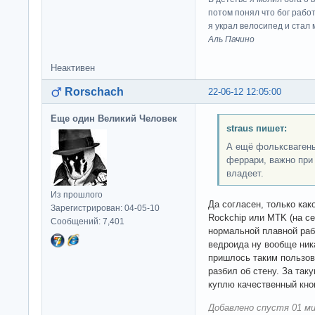
потом понял что бог работ
я украл велосипед и стал
Аль Пачино
Неактивен
Rorschach
22-06-12 12:05:00
Еще один Великий Человек
straus пишет:
А ещё фольксвагены 
феррари, важно при 
владеет.
Из прошлого
Да согласен, только как
Зарегистрирован: 04-05-10
Rockchip или MTK (на се
Сообщений: 7,401
нормальной плавной раб
ведроида ну вообще ника
пришлось таким пользова
разбил об стену. За так
куплю качественный кно
Добавлено спустя 01 ми