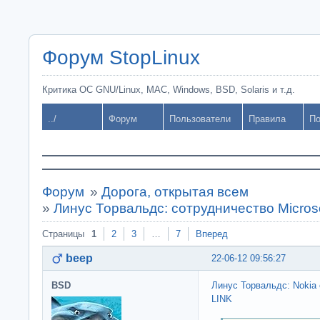
Форум StopLinux
Критика ОС GNU/Linux, MAC, Windows, BSD, Solaris и т.д.
../
Форум
Пользователи
Правила
По
Форум
»
Дорога, открытая всем
»
Линус Торвальдс: сотрудничество Microso
Страницы
1
2
3
…
7
Вперед
beep
22-06-12 09:56:27
BSD
Линус Торвальдс: Nokia 
LINK