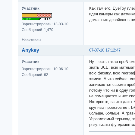
Участник
Как там его, EyeToy пл
идея камеры как датчик
домашних девайсах в пе
Зарегистрирован: 13-03-10
Сообщений: 1,470
Неактивен
Anykey
07-07-10 17:12:47
Участник
Ну... есть такая пробле
знать ВСЕ: всю математ
Зарегистрирован: 10-06-10
всю физику, всю геогра
Сообщений: 62
химию. А что сейчас: ск
занимаются своими проб
потому что ни в одну го
не помещается и нет спо
Интернете, за что дают 
крупных проектов нет. 
больше, больше. А грав
Управляемый термояд п
результаты фундаментал