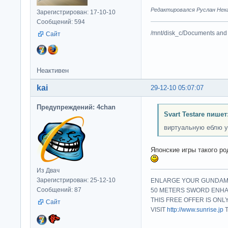
Редактировался Руслан Нека
Зарегистрирован: 17-10-10
Сообщений: 594
/mnt/disk_c/Documents and 
Сайт
Неактивен
kai
29-12-10 05:07:07
Предупреждений: 4chan
Svart Testare пишет
виртуальную еблю 
Японские игры такого ро
Из Двач
Зарегистрирован: 25-12-10
ENLARGE YOUR GUNDAM
Сообщений: 87
50 METERS SWORD ENH
THIS FREE OFFER IS ONL
Сайт
VISIT
http://www.sunrise.jp
T