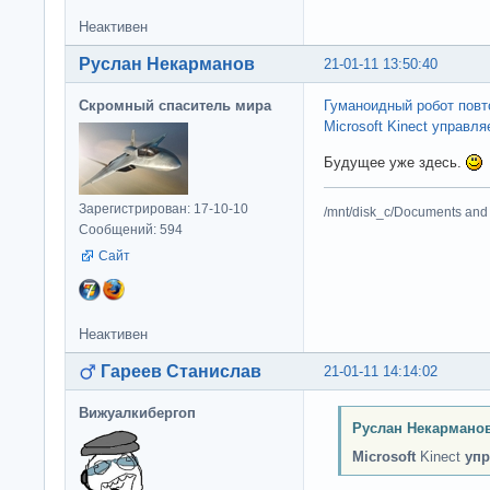
Неактивен
Руслан Некарманов
21-01-11 13:50:40
Скромный спаситель мира
Гуманоидный робот повт
Microsoft Kinect управл
Будущее уже здесь.
Зарегистрирован: 17-10-10
/mnt/disk_c/Documents and 
Сообщений: 594
Сайт
Неактивен
Гареев Станислав
21-01-11 14:14:02
Вижуалкибергоп
Руслан Некарманов
Microsoft
Kinect
упр