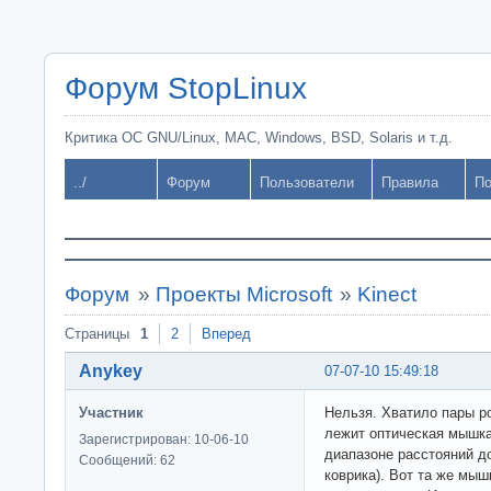
Форум StopLinux
Критика ОС GNU/Linux, MAC, Windows, BSD, Solaris и т.д.
../
Форум
Пользователи
Правила
По
Форум
»
Проекты Microsoft
»
Kinect
Страницы
1
2
Вперед
Anykey
07-07-10 15:49:18
Участник
Нельзя. Хватило пары ро
лежит оптическая мышка,
Зарегистрирован: 10-06-10
диапазоне расстояний д
Сообщений: 62
коврика). Вот та же мыш