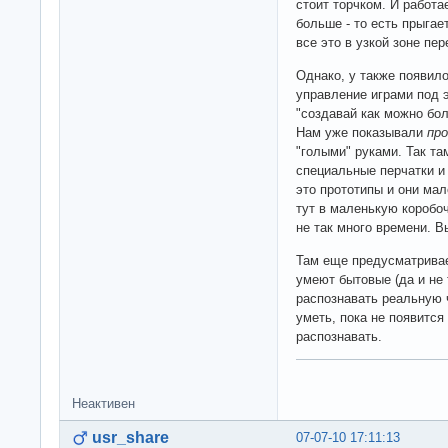
стоит торчком. И работа
больше - то есть прыгае
все это в узкой зоне пер
Однако, у также появил
управление играми под э
"создавай как можно бо
Нам уже показывали
пр
"голыми" руками. Так та
специальные перчатки и
это прототипы и они ма
тут в маленькую коробо
не так много времени. В
Там еще предусматривае
умеют бытовые (да и не 
распознавать реальную 
уметь, пока не появится
распознавать.
Неактивен
usr_share
07-07-10 17:11:13