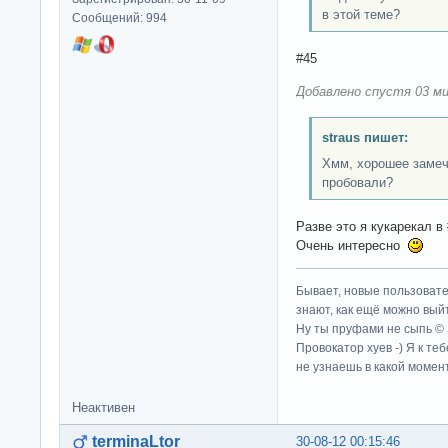
в этой теме?
Сообщений: 994
#45
Добавлено спустя 03 ми
straus пишет:
Хмм, хорошее замеч
пробовали?
Разве это я кукарекал в
Очень интересно
Бывает, новые пользовате
знают, как ещё можно выйт
Ну ты пруфами не сыпь ©
Провокатор хуев -) Я к те
не узнаешь в какой момент
Неактивен
terminaLtor
30-08-12 00:15:46