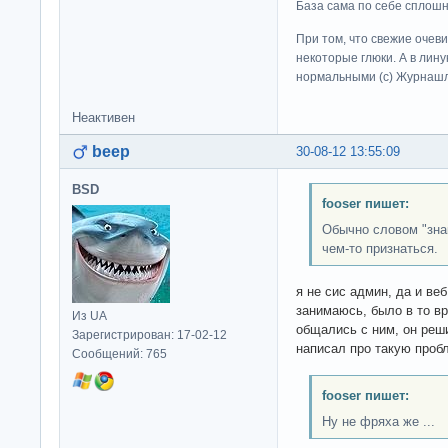
База сама по себе сплошно
При том, что свежие очев
некоторые глюки. А в лину
нормальными (c) Журна
Неактивен
beep
30-08-12 13:55:09
BSD
fooser пишет:
Обычно словом "зна
чем-то признаться.
я не сис админ, да и ве
занимаюсь, было в то в
Из UA
общались с ним, он реши
Зарегистрирован: 17-02-12
написал про такую проб
Сообщений: 765
fooser пишет:
Ну не фряха же ...