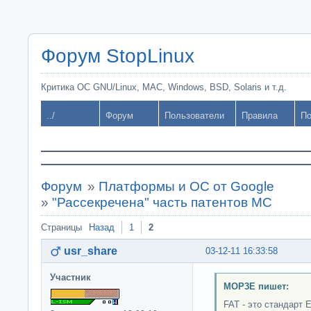
Форум StopLinux
Критика ОС GNU/Linux, MAC, Windows, BSD, Solaris и т.д.
../
Форум
Пользователи
Правила
По
Форум
»
Платформы и ОС от Google
»
"Рассекречена" часть патентов МС
Страницы
Назад
1
2
usr_share
03-12-11 16:33:58
Участник
MOP3E пишет:
FAT - это стандарт 