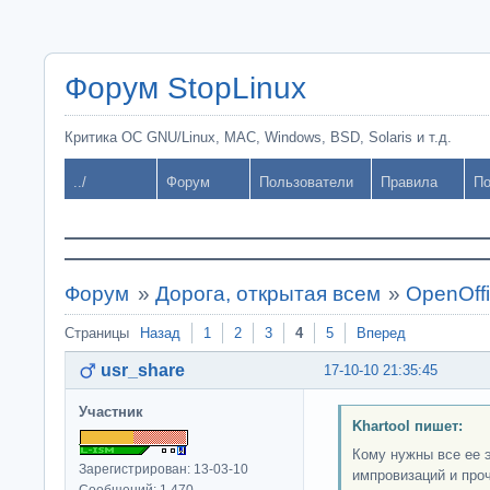
Форум StopLinux
Критика ОС GNU/Linux, MAC, Windows, BSD, Solaris и т.д.
../
Форум
Пользователи
Правила
По
Форум
»
Дорога, открытая всем
»
OpenOffi
Страницы
Назад
1
2
3
4
5
Вперед
usr_share
17-10-10 21:35:45
Участник
Khartool пишет:
Кому нужны все ее 
Зарегистрирован: 13-03-10
импровизаций и про
Сообщений: 1,470