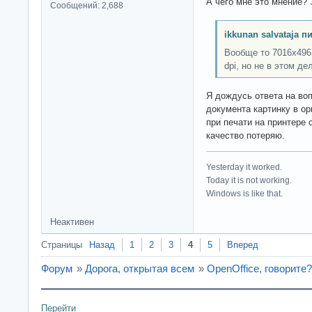
А чего мне это мнение? 
Сообщений: 2,688
ikkunan salvataja п
Вообще то 7016х496
dpi, но не в этом де
Я дождусь ответа на во
документа картинку в ор
при печати на принтере 
качество потеряю.
Yesterday it worked.
Today it is not working.
Windows is like that.
Неактивен
Страницы
Назад
1
2
3
4
5
Вперед
Форум
»
Дорога, открытая всем
»
OpenOffice, говорите?
Перейти