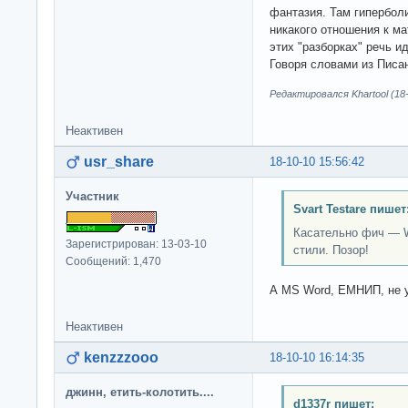
фантазия. Там гипербол
никакого отношения к ма
этих "разборках" речь ид
Говоря словами из Писан
Редактировался Khartool (18-
Неактивен
usr_share
18-10-10 15:56:42
Участник
Svart Testare пишет
Касательно фич — Wr
Зарегистрирован: 13-03-10
стили. Позор!
Сообщений: 1,470
А MS Word, ЕМНИП, не у
Неактивен
kenzzzooo
18-10-10 16:14:35
джинн, етить-колотить....
d1337r пишет: