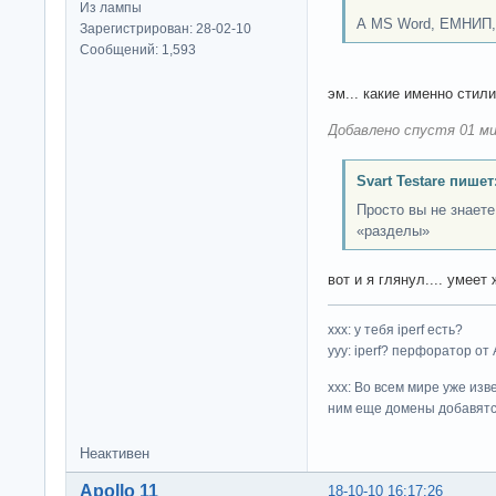
Из лампы
А MS Word, ЕМНИП, 
Зарегистрирован: 28-02-10
Сообщений: 1,593
эм... какие именно стил
Добавлено спустя 01 ми
Svart Testare пишет
Просто вы не знаете
«разделы»
вот и я глянул.... умее
ххх: у тебя iperf есть?
yyy: iperf? перфоратор от
xxx: Во всем мире уже изв
ним еще домены добавятс
Неактивен
Apollo 11
18-10-10 16:17:26