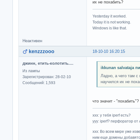
их не похабить?
Yesterday it worked.
Today it is not working.
Windows is like that.
Неактивен
kenzzzooo
18-10-10 16:20:15
джинн, етить-колотить....
ikkunan salvataja п
Из лампы
Ладно, а чего там с
Зарегистрирован: 28-02-10
научился их не поха
Сообщений: 1,593
что значит - "похабить"?
ххх: у тебя iperf есть?
yyy: iperf? перфоратор от
xxx: Во всем мире уже изв
ним еще домены добавятс