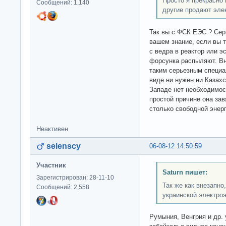
Просто я прекрасно 
Сообщений: 1,140
другие продают эле
Так вы с ФСК ЕЭС ? Серь
вашем знание, если вы т
с ведра в реактор или э
форсунка распыляют. Вн
таким серьезным специал
виде ни нужен ни Казахст
Западе нет необходимост
простой причине она зав
столько свободной энер
Неактивен
selenscy
06-08-12 14:50:59
Участник
Saturn пишет:
Зарегистрирован: 28-11-10
Так же как внезапно
Сообщений: 2,558
украинской электроэ
Румыния, Венгрия и др. 