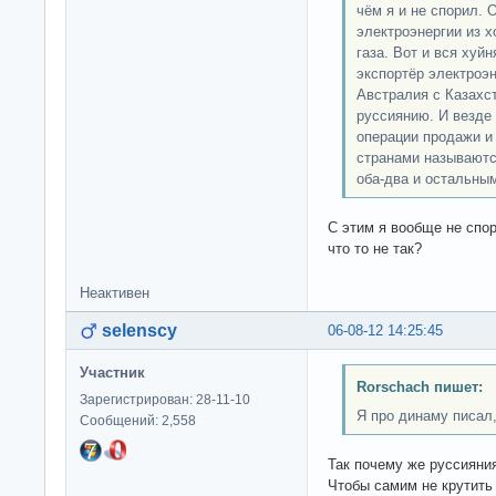
чём я и не спорил. 
электроэнергии из х
газа. Вот и вся хуй
экспортёр электроэн
Австралия с Казахс
руссиянию. И везде 
операции продажи и
странами называютс
оба-два и остальным
С этим я вообще не спо
что то не так?
Неактивен
selenscy
06-08-12 14:25:45
Участник
Rorschach пишет:
Зарегистрирован: 28-11-10
Я про динаму писал,
Сообщений: 2,558
Так почему же руссияни
Чтобы самим не крутить