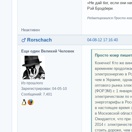
«Не дай бог, если они н
Рэй Брэдбери.
Редактировался Просто юзер
Неактивен
Rorschach
04-08-12 17:16:40
Еще один Великий Человек
Просто юзер пишет
Конечно! Кто же вин
временем продолжа
электроэнергию в Р
чем в Украине, одн
Из прошлого
оптового рынка эле
Зарегистрирован: 04-05-10
(ФОРЭМ) с 1 января 
Сообщений: 7,401
электричеством по 
энерготарифы в Рос
в настоящее время 
в Московской област
Ожидается, что при
2014 г. электричес
стоить дороже, чем 