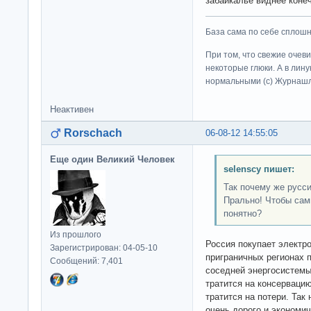
забайкалье виднее конеч
База сама по себе сплошно
При том, что свежие очев
некоторые глюки. А в лину
нормальными (c) Журна
Неактивен
Rorschach
06-08-12 14:55:05
Еще один Великий Человек
selenscy пишет:
Так почему же русс
Прально! Чтобы сам
понятно?
Из прошлого
Россия покупает электр
Зарегистрирован: 04-05-10
приграничных регионах 
Сообщений: 7,401
соседней энергосистемы,
тратится на консервацию
тратится на потери. Так
очень дорого и экономи