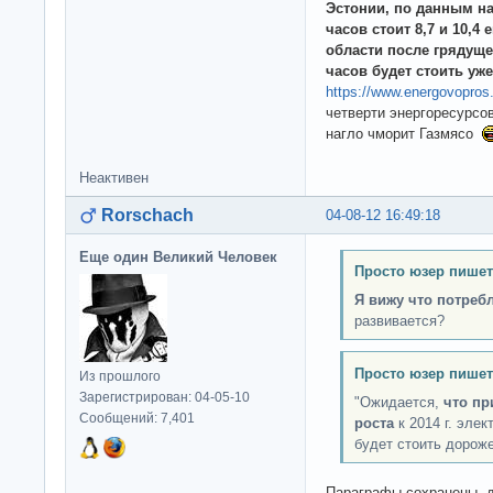
Эстонии, по данным на
часов стоит 8,7 и 10,4
области после грядуще
часов будет стоить уже
https://www.energovopros.
четверти энергоресурсо
нагло чморит Газмясо
Неактивен
Rorschach
04-08-12 16:49:18
Еще один Великий Человек
Просто юзер пишет
Я вижу что потреб
развивается?
Просто юзер пишет
Из прошлого
Зарегистрирован: 04-05-10
"Ожидается,
что пр
Сообщений: 7,401
роста
к 2014 г. эле
будет стоить дороже
Параграфы сохранены, д