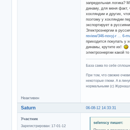
запредельная логика? Мн
динаму, для меня факт, 
хохляндии и других, что
поэтому у хохляндии пе
экспортирует в руссиян
Электроэнергии в руссия
review/346-novyj-r … 6-mv
приходится покупать у х
динамы, крутите их!
электроэнергии какой т
База сама по себе сплошно
При том, что свежие очев
некоторые глюки. А в лину
нормальными (c) Журна
Неактивен
Saturn
06-08-12 14:33:31
Участник
selenscy пишет:
Зарегистрирован: 17-01-12