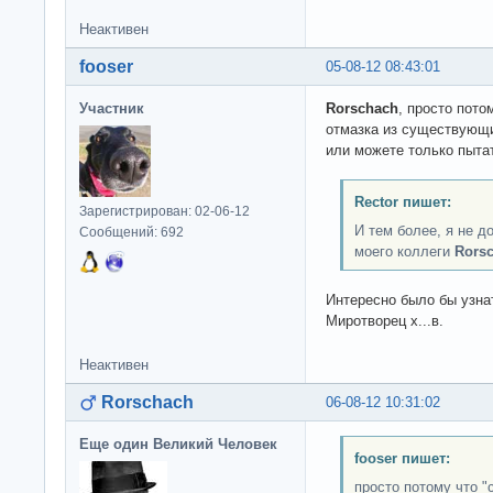
Неактивен
fooser
05-08-12 08:43:01
Участник
Rorschach
, просто пото
отмазка из существующи
или можете только пыта
Rector пишет:
Зарегистрирован: 02-06-12
И тем более, я не 
Сообщений: 692
моего коллеги
Rors
Интересно было бы узна
Миротворец х...в.
Неактивен
Rorschach
06-08-12 10:31:02
Еще один Великий Человек
fooser пишет:
просто потому что "