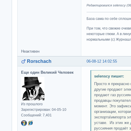
Редактировался selenscy (06
База сама по себе сплошно
При том, что свежие очев
некоторые глюки. А в лину
нормальными (c) Журна
Неактивен
Rorschach
06-08-12 14:02:55
Еще один Великий Человек
selenscy пишет:
Просто я прекрасно 
другие продают эле
продают газ руссиян
продавцы покупател
Из прошлого
момент. Это зафикс
Зарегистрирован: 04-05-10
организации, котор
Сообщений: 7,401
экспорта\импорта эл
уставе. Из этих же 
руссияния продаёт 