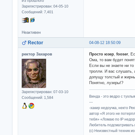
Из прошлого
Зарегистрирован: 04-05-10
Сообщений: 7,401
Неактивен
Rector
04-08-12 18:50:09
ректор Захаров
Просто юзер
,
fooser
, Е
Ома, то вам будет понят
Если вы не знаете ни то
тролли. И вас слушать, 
допущу толстый и жирны
Понятно, лузеры!?
Зарегистрирован: 07-03-10
Винда - это ведро с тухлым
Сообщений: 1,584
---
-хакир недоучка, некто Ре
автор «Я этого не потерп
тебя» «Ломаю по IP недор
Любитель подсматривать в
(c) Неизвестный техник и