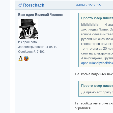
Rorschach
04-08-12 15:50:25
Еще один Великий Человек
Просто юзер пишет
ЫЫЫЫЫЫ!!!! И знач
хохляндии Литве, Эс
говоря словами "вел
руссиянии оказывают
Из прошлого
генераторов намного
Зарегистрирован: 04-05-10
то, что она за 20 л
Сообщений: 7,401
сети на электронагр
Азейрбаджан, Грузия
apbe.ru/analytical/do
Т.е. кроме подобных выс
Просто юзер пишет
Да прямо вот сразу 
Тут вообще ничего не ск
обратился.