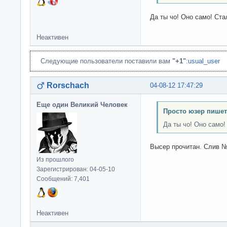
Да ты чо! Оно само! Стал
Неактивен
Следующие пользователи поставили вам
"+1"
:
usual_user
Rorschach
04-08-12 17:47:29
Еще один Великий Человек
Просто юзер пишет
Да ты чо! Оно само! 
Высер прочитан. Слив №
Из прошлого
Зарегистрирован: 04-05-10
Сообщений: 7,401
Неактивен