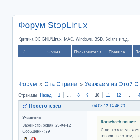
Форум StopLinux
Критика ОС GNU/Linux, MAC, Windows, BSD, Solaris и т.д.
../
Форум
Пользователи
Правила
По
Форум
»
Эта Страна
»
Уезжаем из Этой 
Страницы
Назад
1
…
8
9
10
11
12
…
Просто юзер
04-08-12 14:46:20
Участник
Rorschach пишет:
Зарегистрирован: 25-04-12
И да, то что мы ком
Сообщений: 99
говорит не о том, ка