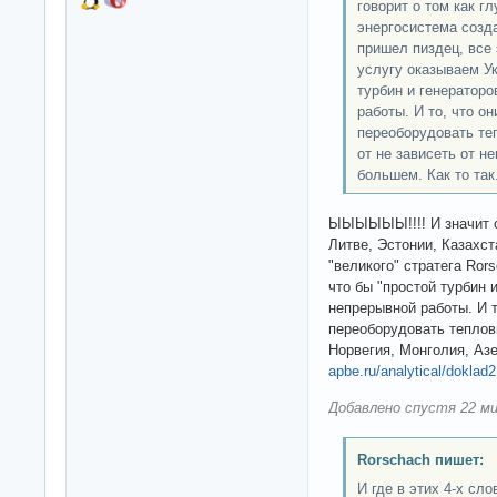
говорит о том как г
энергосистема созд
пришел пиздец, все
услугу оказываем Ук
турбин и генераторо
работы. И то, что он
переоборудовать теп
от не зависеть от н
большем. Как то так
ЫЫЫЫЫЫ!!!! И значит о
Литве, Эстонии, Казахст
"великого" стратега Ror
что бы "простой турбин 
непрерывной работы. И т
переоборудовать тепловы
Норвегия, Монголия, Азе
apbe.ru/analytical/doklad
Добавлено спустя 22 ми
Rorschach пишет:
И где в этих 4-х сл