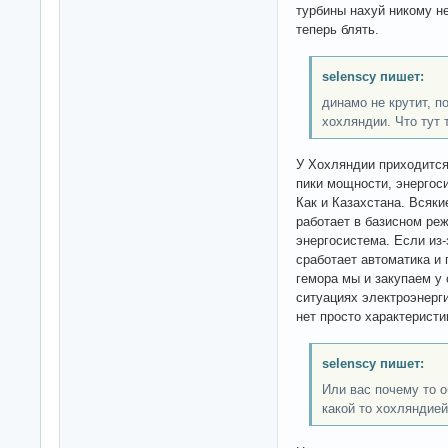
турбины нахуй никому не
теперь блять.
selenscy пишет:
динамо не крутит, п
хохляндии. Что тут 
У Хохляндии приходится
пики мощности, энергоси
Как и Казахстана. Всяк
работает в базисном ре
энергосистема. Если из-
сработает автоматика и 
гемора мы и закупаем у
ситуациях электроэнерги
нет просто характеристи
selenscy пишет:
Или вас почему то 
какой то хохляндие