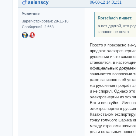
selenscy
06-08-12 14:01:31
Участник
Rorschach пишет:
Зарегистрирован: 28-11-10
а вот другой, кто р
Сообщений: 2,558
главное не хочет.
Просто я прекрасно вижу
продают электроэнергию
руссиянии и что самое 
становятся, в настоящи
официальных документ
занимается вопросами
э
даже записано в её уста
жа руссияния продаёт э
и не спорил. Однако это
электроэнергии из хохля
Вот и вся хуйня. Именн
электроэнергии в руссия
Казахстаном экспортиру
точку голубого шарика о
между странами называю
два и остальным непоня