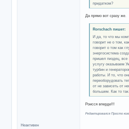
придатком?
Да прямо вот сразу же.
Rorschach пишет:
И да, то что мы ком
говорит не о том, ка
говорит о том как г
энергосистема созд
пришел пиздец, все
услугу оказываем Ук
турбин и генераторо
работы. И то, что он
переоборудовать теп
от не зависеть от н
большем. Как то так
Роисся вперде!!!
Редактировался Просто юзер
Неактивен