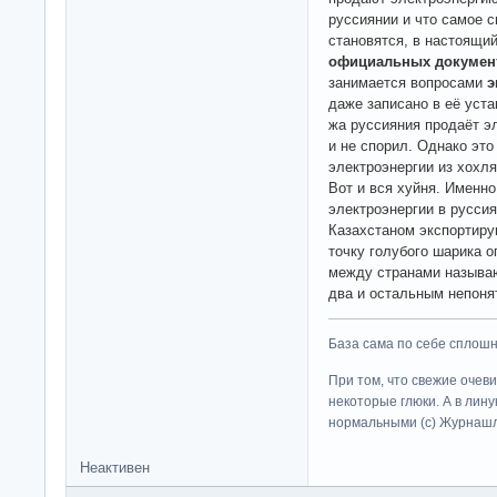
руссиянии и что самое 
становятся, в настоящи
официальных документ
занимается вопросами
э
даже записано в её уста
жа руссияния продаёт э
и не спорил. Однако это
электроэнергии из хохля
Вот и вся хуйня. Именн
электроэнергии в руссия
Казахстаном экспортиру
точку голубого шарика о
между странами называю
два и остальным непоня
База сама по себе сплошно
При том, что свежие очев
некоторые глюки. А в лину
нормальными (c) Журна
Неактивен