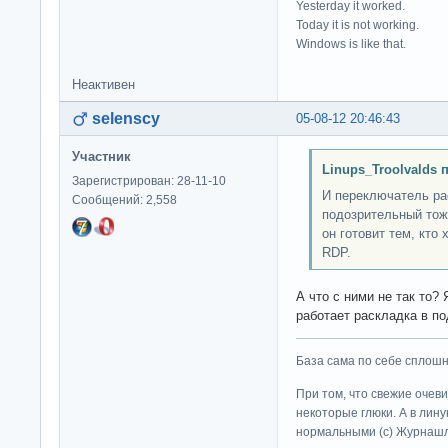
Yesterday it worked.
Today it is not working.
Windows is like that.
Неактивен
selenscy
05-08-12 20:46:43
Участник
Linups_Troolvalds 
Зарегистрирован: 28-11-10
И переключатель рас
Сообщений: 2,558
подозрительный тож
он готовит тем, кто
RDP.
А что с ними не так то? 
работает раскладка в 
База сама по себе сплошно
При том, что свежие очев
некоторые глюки. А в лину
нормальными (c) Журна