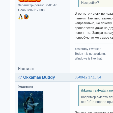
Настройки?
Зарегистрирован: 30-01-10
Сообщений: 2,688
В регистр и логи не лаз
панели. Там выставлено 
неправильно, но почему 
проявляется даже на др
непонятно. Завтра на сл
попробую то же самое с
Yesterday it worked.
Today it is not working.
Windows is like that.
Неактивен
Okkamas Buddy
05-08-12 17:15:54
Участник
ikkunan salvataja п
например вместо лат
это "o" в пароле при
Похоже, на ноутбуке в к