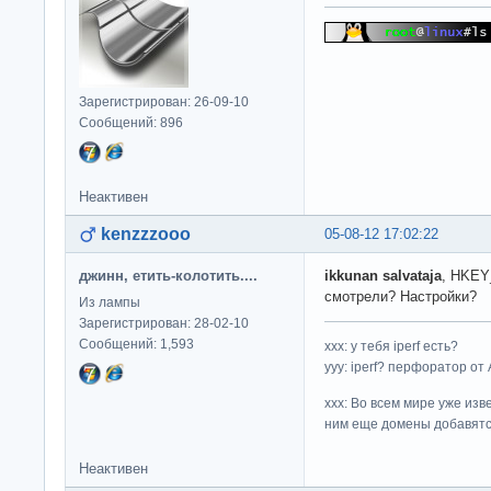
Зарегистрирован: 26-09-10
Сообщений: 896
Неактивен
kenzzzooo
05-08-12 17:02:22
джинн, етить-колотить....
ikkunan salvataja
, HKEY
смотрели? Настройки?
Из лампы
Зарегистрирован: 28-02-10
Сообщений: 1,593
ххх: у тебя iperf есть?
yyy: iperf? перфоратор от
xxx: Во всем мире уже изв
ним еще домены добавятс
Неактивен