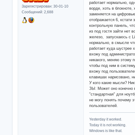
работает нормально, одна
Зарегистрирован: 30-01-10
ворде, хоть в блокноте,
Сообщений: 2,688
заменяется на цифровые
отображается 6, кстати э
контрольную панель, чт
из под гостя зайти нет 
железо, запускаюсь с Li
нормально, в смысле что
работает куда шустрее 
вхожу под администратор
никакого, меняю этому 
чтобы под ним в систем
вхожу под пользователем
клавишах нарисовано, ни
У кого какие мысли? Ни
ЗЫ: Может оно конечно 
"стандартная" для ноутб
не могу понять почему э
пользователей.
Yesterday it worked.
Today it is not working.
Windows is like that.