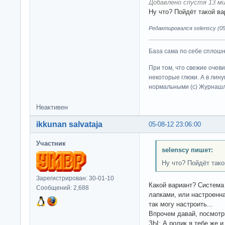
Добавлено спустя 13 ми
Ну что? Пойдёт такой в
Редактировался selenscy (05
База сама по себе сплошно
При том, что свежие очев
некоторые глюки. А в лину
нормальными (c) Журна
Неактивен
ikkunan salvataja
05-08-12 23:06:00
Участник
selenscy пишет:
Ну что? Пойдёт тако
Зарегистрирован: 30-01-10
Какой вариант? Систем
Сообщений: 2,688
лапками, или настроенн
так могу настроить...
Впрочем давай, посмотр
ЗЫ: А ролик я тебе же 