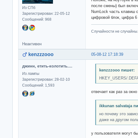
после смены) был включ
Из СПб
NumLock часть клавиш с
Зарегистрирован: 22-05-12
цифровой блок, цифра 6 
Сообщений: 968
Случайности не случайны
Неактивен
kenzzzooo
05-08-12 17:18:39
джинн, етить-колотить....
kenzzzooo пишет:
Из лампы
HKEY_USERS/.DEFAU
Зарегистрирован: 28-02-10
Сообщений: 1,593
отвечает как раз за окно
ikkunan salvataja п
но почему это завис
даже на другом пол
у пользователя могут б