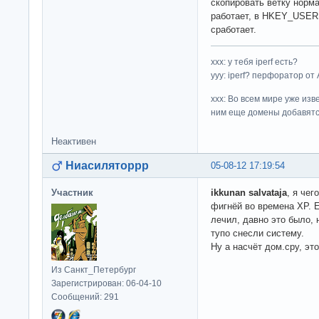
скопировать ветку норма
работает, в HKEY_USER
сработает.
ххх: у тебя iperf есть?
yyy: iperf? перфоратор от
xxx: Во всем мире уже изв
ним еще домены добавятс
Неактивен
Ниасиляторрр
05-08-12 17:19:54
Участник
ikkunan salvataja
, я чег
фигнёй во времена ХР. 
лечил, давно это было, 
тупо снесли систему.
Ну а насчёт дом.сру, это
Из Санкт_Петербург
Зарегистрирован: 06-04-10
Сообщений: 291