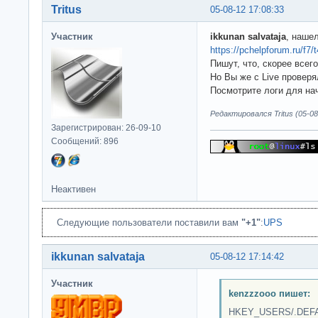
Tritus
05-08-12 17:08:33
Участник
ikkunan salvataja
, наше
https://pchelpforum.ru/f7/
Пишут, что, скорее всег
Но Вы же с Live проверял
Посмотрите логи для на
Редактировался Tritus (05-08
Зарегистрирован: 26-09-10
Сообщений: 896
Неактивен
Следующие пользователи поставили вам
"+1"
:
UPS
ikkunan salvataja
05-08-12 17:14:42
Участник
kenzzzooo пишет:
HKEY_USERS/.DEFAU