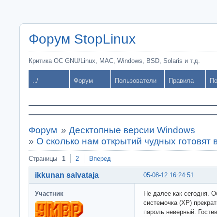
Форум StopLinux
Критика ОС GNU/Linux, MAC, Windows, BSD, Solaris и т.д.
../
Форум
Пользователи
Правила
По
Форум
»
Десктопные версии Windows
»
О сколько нам открытий чудных готовят 
Страницы
1
2
Вперед
ikkunan salvataja
05-08-12 16:24:51
Участник
Не далее как сегодня. 
системочка (XP) прекрат
пароль неверный. Гостев