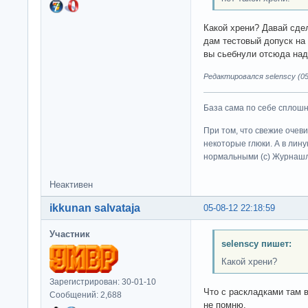
Какой хрени? Давай сде
дам тестовый допуск на 
вы сьебнули отсюда над
Редактировался selenscy (05
База сама по себе сплошно
При том, что свежие очев
некоторые глюки. А в лину
нормальными (c) Журна
Неактивен
ikkunan salvataja
05-08-12 22:18:59
Участник
selenscy пишет:
Какой хрени?
Зарегистрирован: 30-01-10
Что с раскладками там 
Сообщений: 2,688
не помню.