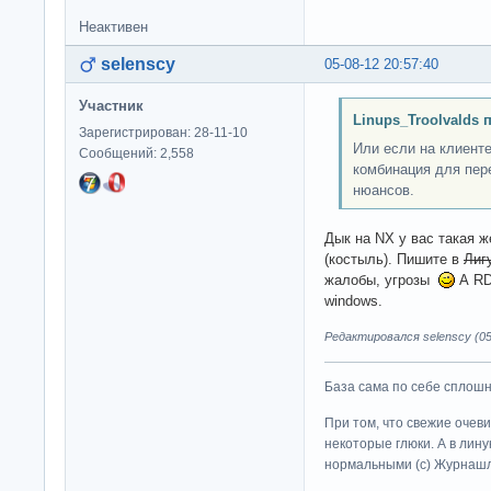
Неактивен
selenscy
05-08-12 20:57:40
Участник
Linups_Troolvalds 
Зарегистрирован: 28-11-10
Или если на клиент
Сообщений: 2,558
комбинация для пер
нюансов.
Дык на NX у вас такая 
(костыль). Пишите в
Лиг
жалобы, угрозы
А RD
windows.
Редактировался selenscy (05
База сама по себе сплошно
При том, что свежие очев
некоторые глюки. А в лину
нормальными (c) Журна