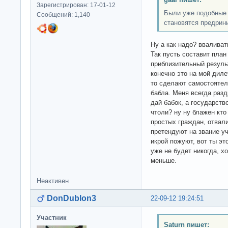
Зарегистрирован: 17-01-12
Были уже подобные 
Сообщений: 1,140
становятся предрин
Ну а как надо? вваливат
Так пусть составит план
приблизительный резуль
конечно это на мой диле
то сделают самостоятел
бабла. Меня всегда раз
дай бабок, а государств
чтоли? ну ну блажен кто
простых граждан, отвал
претендуют на звание уч
икрой пожуют, вот ты э
уже не будет никогда, х
меньше.
Неактивен
DonDublon3
22-09-12 19:24:51
Участник
Saturn пишет: