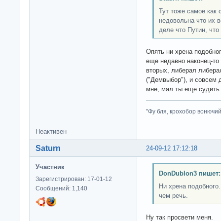
Тут тоже самое как 
недовольна что их в
деле что Путин, что
Опять ни хрена подобног
еще недавно наконец-то
вторых, либерал либера
("Демвыбор"), и совсем 
мне, мал ты еще судить 
"Фу бля, крохобор вонючий"
Неактивен
Saturn
24-09-12 17:12:18
Участник
DonDublon3 пишет:
Зарегистрирован: 17-01-12
Ни хрена подобного.
Сообщений: 1,140
чем речь.
Ну так просвети меня.