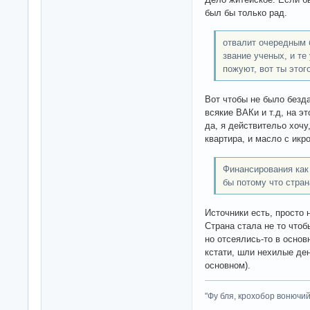
был бы только рад.
отвалит очередным 
звание ученых, и те
пожуют, вот ты этог
Вот чтобы не было безд
всякие ВАКи и т.д, на эт
да, я действительо хочу
квартира, и масло с икро
Финансирования как 
бы потому что стран
Источники есть, просто 
Страна стала не то чтоб
но отсеялись-то в основ
кстати, шли нехилые ден
основном).
"Фу бля, крохобор вонючий"