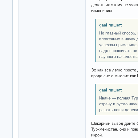
делать их этому не учил
изменились.
gaal пишет:
Но главный способ,
вложенных в науку д
успехом применялся
надо спрашивать не 
научного начальства
Эх как все легко просто
вроде снс а мыслит как 
gaal пишет:
Иначе — полная Турк
страну в русло науч
решать наши далеки
Шикарный вывод дайте б
Туркменистан, оно и пон
икрой.