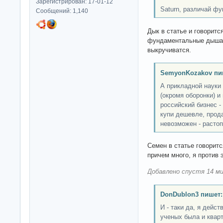
Зарегистрирован: 17-01-12
Saturn, различай ф
Сообщений: 1,140
Дык в статье и говоритс
фундаментальные дышат
выкручиватся.
SemyonKozakov пи
А прикладной науки 
(окромя оборонки) и
российский бизнес -
купи дешевле, прода
невозможен - растоп
Семен в статье говоритс
причем много, я против э
Добавлено спустя 14 ми
DonDublon3 пишет:
И - таки да, я дейс
ученых была и кварт