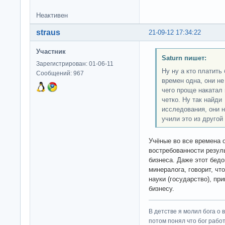
Неактивен
straus
21-09-12 17:34:22
Участник
Saturn пишет:
Зарегистрирован: 01-06-11
Ну ну а кто платить
Сообщений: 967
времен одна, они н
чего проще накатал 
четко. Ну так найд
исследования, они н
учили это из другой
Учёные во все времена о
востребованности резул
бизнеса. Даже этот бедо
минералога, говорит, ч
науки (государство), пр
бизнесу.
В детстве я молил бога о 
потом понял что бог работ