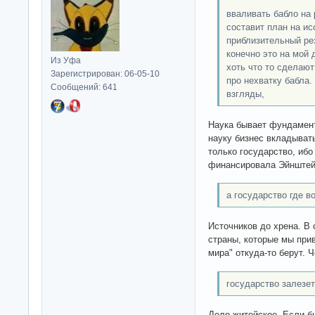
вваливать бабло на 
составит план на ис
приблизительный ре
конечно это на мой 
Из Уфа
хоть что то сделают
Зарегистрирован: 06-05-10
про нехватку бабла
Сообщений: 641
взгляды,
Наука бывает фундамент
науку бизнес вкладывать
только государство, ибо
финансировала Эйнште
а государство где в
Источников до хрена. В 
страны, которые мы при
мира" откуда-то берут. 
государство залезет
Дело житейское. Если бы