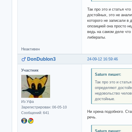
Так про это и статья чт
достойных, это не анали
которого не записали в 
опозицией она просто не
ведь на самом деле что 
либералы.
Неактивен
DonDublon3
24-09-12 16:59:46
Участник
Saturn пишет:
Так про это и стать
определяют достойны
недовольство челове
достойные.
Из Уфа
Зарегистрирован: 06-05-10
Ни хрена подобного. Ста
Сообщений: 641
речь.
Saturn пишет: