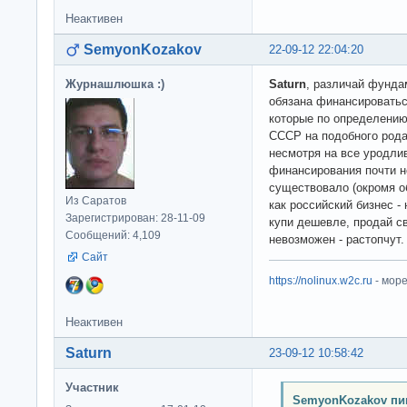
Неактивен
SemyonKozakov
22-09-12 22:04:20
Журнашлюшка :)
Saturn
, различай фунда
обязана финансироватьс
которые по определению
СССР на подобного рода
несмотря на все уродли
финансирования почти не
существовало (окромя о
Из Саратов
как российский бизнес -
Зарегистрирован: 28-11-09
купи дешевле, продай св
Сообщений: 4,109
невозможен - растопчут.
Сайт
https://nolinux.w2c.ru
- мор
Неактивен
Saturn
23-09-12 10:58:42
Участник
SemyonKozakov пи