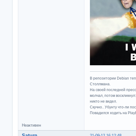
В репозитории Debian те
Столлмана.
На своей последней прес
молчал, потом воскликнул:
никто не видел.
Скучно.. Убунту что-ли по
Повадился ходить на Play
Неактивен
Saturn
21-09-12 16:12:48