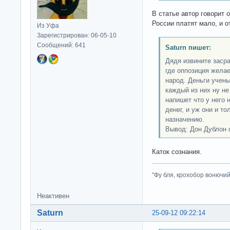
В статье автор говорит о
России платят мало, и от
Из Уфа
Зарегистрирован: 06-05-10
Сообщений: 641
Saturn пишет:
Дядя извините заср
где оппозиция желае
народ. Деньги учен
каждый из них ну не
напишет что у него 
денег, и уж они и то
назначению.
Вывод: Дон Дублон 
Каток сознания.
"Фу бля, крохобор вонючий"
Неактивен
Saturn
25-09-12 09:22:14