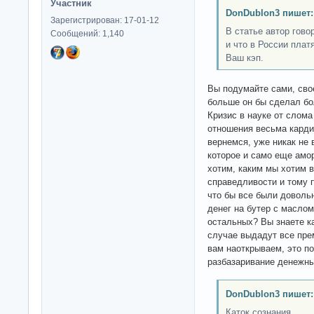
Участник
DonDublon3 пишет:
Зарегистрирован: 17-01-12
В статье автор гово
Сообщений: 1,140
и что в России платя
Ваш кэп.
Вы подумайте сами, сво
больше он бы сделал б
Кризис в науке от слом
отношения весьма карди
вернемся, уже никак не 
которое и само еще амо
хотим, каким мы хотим 
справедливости и тому п
что бы все были доволь
денег на бутер с маслом
остальных? Вы знаете к
случае выдадут все прем
вам наоткрываем, это по
разбазаривание денежны
DonDublon3 пишет:
Каток сознания.