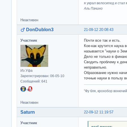
я украл велосипед и стал
Аль Пачино
Неактивен
DonDublon3
21-09-12 20:08:43
Участник
Почти все так и есть.
Кое-как крутится наука в
называется "науки о Зем
Дело не только в финанс
Сводить проблему к день
неправильно.
Из Уфа
Образование нужно начин
Зарегистрирован: 06-05-10
точные науки в пользу в
Сообщений: 641
"Фу бля, крохобор вонючий"
Неактивен
Saturn
22-09-12 11:19:57
Участник
gaal пишет: