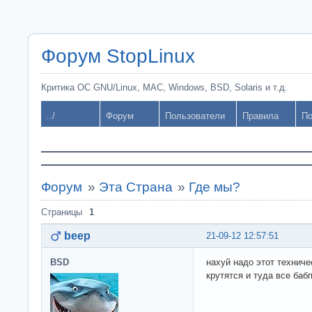
Форум StopLinux
Критика ОС GNU/Linux, MAC, Windows, BSD, Solaris и т.д.
../
Форум
Пользователи
Правила
По
Форум
»
Эта Страна
»
Где мы?
Страницы
1
beep
21-09-12 12:57:51
BSD
нахуй надо этот техниче
крутятся и туда все баб