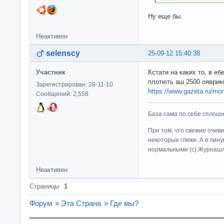
Ну еще бы.
Неактивен
selenscy
25-09-12 15:40:38
Участник
Кстати на каких то, в е
плотють аш 2500 ояври
Зарегистрирован: 28-11-10
https://www.gazeta.ru/mo
Сообщений: 2,558
База сама по себе сплошно
При том, что свежие очев
некоторые глюки. А в лину
нормальными (c) Журна
Неактивен
Страницы
1
Форум
»
Эта Страна
»
Где мы?