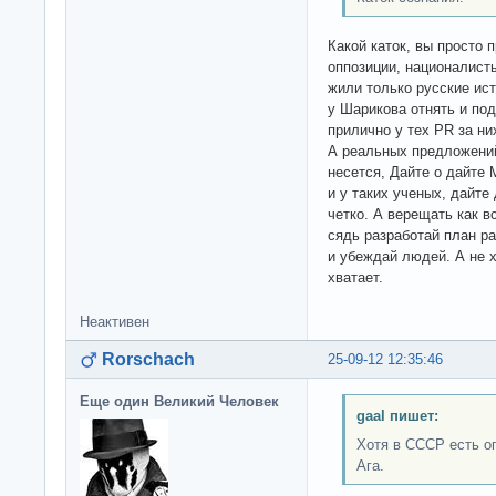
Какой каток, вы просто 
оппозиции, националисты
жили только русские ист
у Шарикова отнять и под
прилично у тех PR за ни
А реальных предложений 
несется, Дайте о дайте
и у таких ученых, дайте
четко. А верещать как в
сядь разработай план ра
и убеждай людей. А не х
хватает.
Неактивен
Rorschach
25-09-12 12:35:46
Еще один Великий Человек
gaal пишет:
Хотя в СССР есть о
Ага.