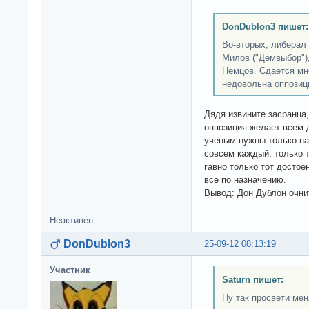
DonDublon3 пишет:
Во-вторых, либерал 
Милов ("Демвыбор"),
Немцов. Сдается мн
недовольна оппозиц
Дядя извините засранца
оппозиция желает всем д
ученым нужны только на
совсем каждый, только т
гавно только тот достоен
все по назначению.
Вывод: Дон Дублон очни
Неактивен
DonDublon3
25-09-12 08:13:19
Участник
Saturn пишет:
Ну так просвети мен