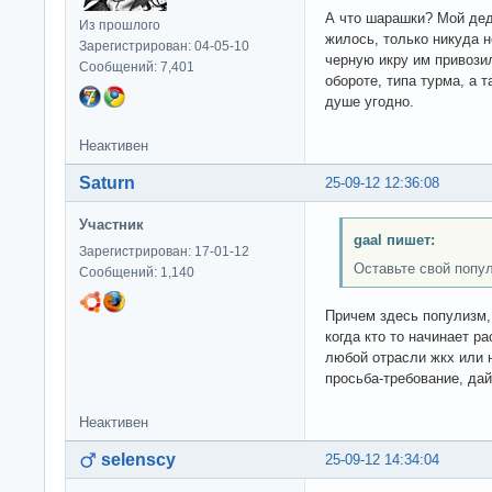
А что шарашки? Мой дед
Из прошлого
жилось, только никуда н
Зарегистрирован: 04-05-10
черную икру им привозил
Сообщений: 7,401
обороте, типа турма, а 
душе угодно.
Неактивен
Saturn
25-09-12 12:36:08
Участник
gaal пишет:
Зарегистрирован: 17-01-12
Оставьте свой попул
Сообщений: 1,140
Причем здесь популизм,
когда кто то начинает 
любой отрасли жкх или н
просьба-требование, дай
Неактивен
selenscy
25-09-12 14:34:04