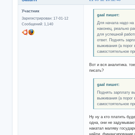
Участник
gaal пишет:
Зарегистрирован: 17-01-12
Для начала надо на 
Сообщений: 1,140
наконец, реально р
для успешной работ
ответ. Поднять зар
выживания (а порог
самостоятельное пр
Вот и вся аналитика. то
писать?
gaal пишет:
Поднять зарплату в
выживания (а порог
самостоятельное пр
Ну ну а кто платить буд
одна, они не задумываю
накатал маляву государс
найди финансирование н