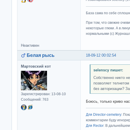
База сама по себе сплошно
При том, что свежие очев
некоторые глюки. А в лину
нормальными (c) Журна
Неактивен
Белая рысь
18-09-12 00:02:54
Мартовский кот
selenscy пишет:
Собственно никто не
позволяет телнетом
без авторизации? За
Зарегистрирован: 13-08-10
Сообщений: 763
Боюсь, только криво нас
Для Director-cemetery
: По
комментарии буду игнорир
Для Rector
: В дальнейшем