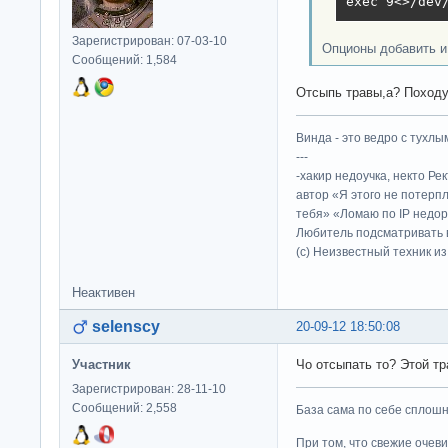
exec 9<>/dev
Зарегистрирован: 07-03-10
Опционы добавить 
Сообщений: 1,584
Отсыпь травы,а? Походу
Винда - это ведро с тухлым
---
-хакир недоучка, некто Ре
автор «Я этого не потерп
тебя» «Ломаю по IP недор
Любитель подсматривать в
(c) Неизвестный техник и
Неактивен
selenscy
20-09-12 18:50:08
Участник
Чо отсыпать то? Этой т
Зарегистрирован: 28-11-10
Сообщений: 2,558
База сама по себе сплошно
При том, что свежие очев