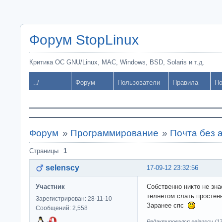
Форум StopLinux
Критика ОС GNU/Linux, MAC, Windows, BSD, Solaris и т.д.
../
Форум
Пользователи
Правила
По
Форум
»
Программирование
»
Почта без 
Страницы
1
selenscy
17-09-12 23:32:56
Участник
Собственно никто не зна
телнетом слать простен
Зарегистрирован: 28-11-10
Заранее спс
Сообщений: 2,558
Редактировался selenscy (17