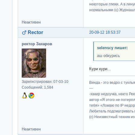
некоторые глюки. А в лину
нормальными (c) Журна
Неактивен
Rector
20-09-12 18:53:37
ректор Захаров
selenscy пишет:
аш обкурись
Кури кури...
Зарегистрирован: 07-03-10
Винда - это ведро с тухлым
Сообщений: 1,584
---
-хакир недоучка, некто Ре
автор «Я этого не потерп
тебя» «Ломаю по IP недор
Любитель подсматривать в
(c) Неизвестный техник и
Неактивен