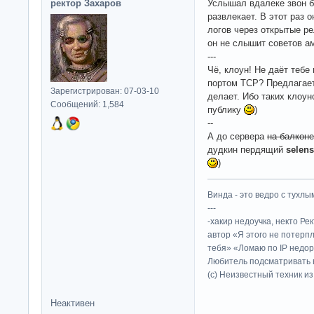
ректор Захаров
Услышал вдалеке звон б
развлекает. В этот раз 
логов через открытые ре
он не слышит советов ам
---
Чё, клоун! Не даёт тебе
портом TCP? Предлагает
Зарегистрирован: 07-03-10
делает. Ибо таких клоу
Сообщений: 1,584
публику
)
--
А до сервера
на балконе
дудкин пердящий
selen
)
Винда - это ведро с тухлым
---
-хакир недоучка, некто Ре
автор «Я этого не потерп
тебя» «Ломаю по IP недор
Любитель подсматривать в
(c) Неизвестный техник и
Неактивен