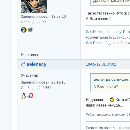
Да пофиг какая! Пох
Так естественно. Кто ж 
Зарегистрирован: 13-08-10
А Вам зачем?
Сообщений: 763
Для Director-cemetery
: По
комментарии буду игнорир
Для Rector
: В дальнейшем
Неактивен
selenscy
18-09-12 01:04:02
Участник
Белая рысь пишет:
Зарегистрирован: 28-11-10
А Вам зачем?
Сообщений: 2,558
Надааааа.....
Хотя х*й
ящик левее некуда...
Редактировался selenscy (18
База сама по себе сплошно