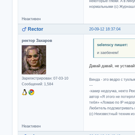
некоторые глюки. А в лину
нормальными (c) Журна
Неактивен
Rector
20-09-12 18:37:04
ректор Захаров
selenscy пишет:
и заебенем!
Давай давай, не устава
Зарегистрирован: 07-03-10
Винда - это ведро с тухлым
Сообщений: 1,584
---
-хакир недоучка, некто Ре
автор «Я этого не потерп
тебя» «Ломаю по IP недор
Любитель подсматривать в
(c) Неизвестный техник и
Неактивен