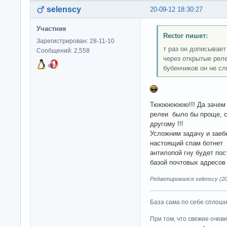
selenscy
20-09-12 18:30:27
Участник
Rector пишет:
Зарегистрирован: 28-11-10
т раз он дописывает
Сообщений: 2,558
через открытые реле
бубенчиков он не сл
Тююююююю!!! Да зачем
релеи было бы проще, 
другому !!!
Усложним задачу и заеб
настоящий спам ботнет
антилопой гну будет пос
базой почтовых адресо
Редактировался selenscy (20
База сама по себе сплошно
При том, что свежие очев