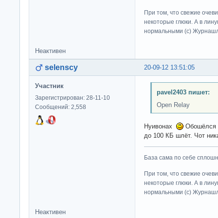
При том, что свежие очев
некоторые глюки. А в лину
нормальными (c) Журна
Неактивен
selenscy
20-09-12 13:51:05
Участник
pavel2403 пишет:
Зарегистрирован: 28-11-10
Open Relay
Сообщений: 2,558
Нуивонах
Обошёлся и
до 100 КБ шлёт. Чот ни
База сама по себе сплошно
При том, что свежие очев
некоторые глюки. А в лину
нормальными (c) Журна
Неактивен