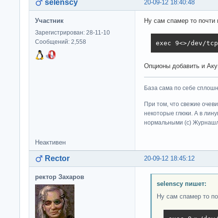
selenscy
20-09-12 18:40:48
Участник
Ну сам спамер то почти
Зарегистрирован: 28-11-10
Сообщений: 2,558
exec 9<>/dev/tcp
Опционы добавить и Ак
База сама по себе сплошно
При том, что свежие очев
некоторые глюки. А в лину
нормальными (c) Журна
Неактивен
Rector
20-09-12 18:45:12
ректор Захаров
selenscy пишет:
Ну сам спамер то п