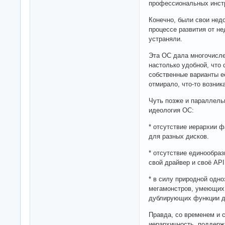
профессиональных инст
Конечно, были свои недос
процессе развития от не
устраняли.
Эта ОС дала многочисле
настолько удобной, что
собственные варианты е
отмирало, что-то возник
Чуть позже и параллель
идеология ОС:
* отсутствие иерархии ф
для разных дисков.
* отсутствие единообраз
свой драйвер и своё API
* в силу природной одн
мегамонстров, умеющих 
дублирующих функции др
Правда, со временем и 
иерархичность, поддерж