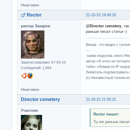
Неактивен
Rector
21-10-15 19:49:20
ректор Захаров
@Director cemetery
, та
раньше писал статьи -)
Винда - это ведро с тухлым
---
-хакир недоучка, некто Ре
автор «Я этого не потерп
Зарегистрирован: 07-03-10
тебя» «Ломаю по IP недор
Сообщений: 1,584
Любитель подсматривать в
(c) Неизвестный техник и
Неактивен
Director cemetery
21-10-15 21:50:21
Участник
Rector пишет:
Ты же раньше писал