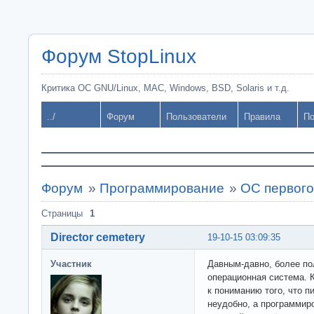
Форум StopLinux
Критика ОС GNU/Linux, MAC, Windows, BSD, Solaris и т.д.
../
Форум
Пользователи
Правила
По
Форум
»
Программирование
»
ОС первого
Страницы
1
Director cemetery
19-10-15 03:09:35
Участник
Давным-давно, более по
операционная система. 
к пониманию того, что 
неудобно, а программир