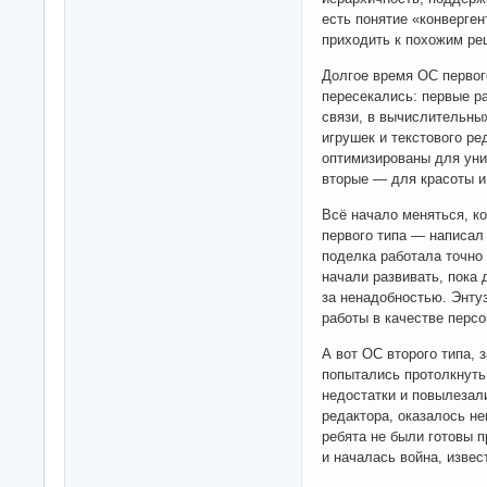
есть понятие «конверген
приходить к похожим ре
Долгое время ОС первого
пересекались: первые р
связи, в вычислительны
игрушек и текстового р
оптимизированы для уни
вторые — для красоты и
Всё начало меняться, к
первого типа — написал 
поделка работала точно 
начали развивать, пока 
за ненадобностью. Энту
работы в качестве персо
А вот ОС второго типа,
попытались протолкнуть
недостатки и повылезали
редактора, оказалось н
ребята не были готовы п
и началась война, извес