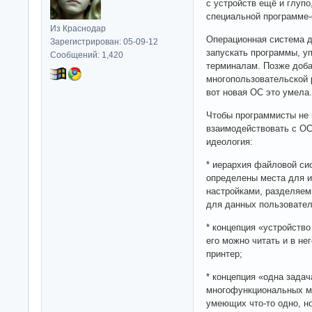
с устройств ещё и глупо
специальной программе-
Из Краснодар
Операционная система д
Зарегистрирован: 05-09-12
запускать программы, у
Сообщений: 1,420
терминалам. Позже доба
многопользовательской р
вот новая ОС это умела.
Чтобы программисты не 
взаимодействовать с О
идеология:
* иерархия файловой сис
определены места для 
настройками, разделяем
для данных пользовател
* концепция «устройство
его можно читать и в не
принтер;
* концепция «одна зада
многофункциональных м
умеющих что-то одно, н