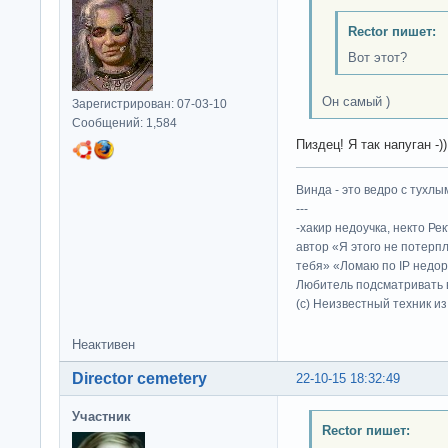
Rector пишет:
Вот этот?
Он самый )
Зарегистрирован: 07-03-10
Сообщений: 1,584
Пиздец! Я так напуган -))
Винда - это ведро с тухлым
---
-хакир недоучка, некто Ре
автор «Я этого не потерп
тебя» «Ломаю по IP недор
Любитель подсматривать в
(c) Неизвестный техник и
Неактивен
Director cemetery
22-10-15 18:32:49
Участник
Rector пишет: