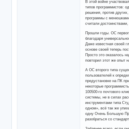
В этой войне участвова
типов программистов: о
решения, против других
программы с менюшками. 
считали достоинствами,
Прошли годы. ОС первог
благодаря универсально
Даже известная своей г
основе своей теперь пос
Просто это оказалось н
повторил этот же опыт н
А ОС второго типа суще
пользователей к опреде
предустановке на ПК при
некоторые программисты
100500-го почтового кл
системы, не в силах ра
инструментами типа Сту
одном», всё так же упи
одну Очень Большую Про
разобраться со стандар
Забавнее всего, если он