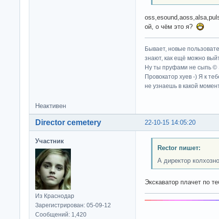
oss,esound,aoss,alsa,puls
ой, о чём это я?
Бывает, новые пользовате
знают, как ещё можно выйт
Ну ты пруфами не сыпь ©
Провокатор хуев -) Я к те
не узнаешь в какой момент
Неактивен
Director cemetery
22-10-15 14:05:20
Участник
Rector пишет:
А директор колхозно
Экскаватор плачет по теб
Из Краснодар
Зарегистрирован: 05-09-12
Сообщений: 1,420