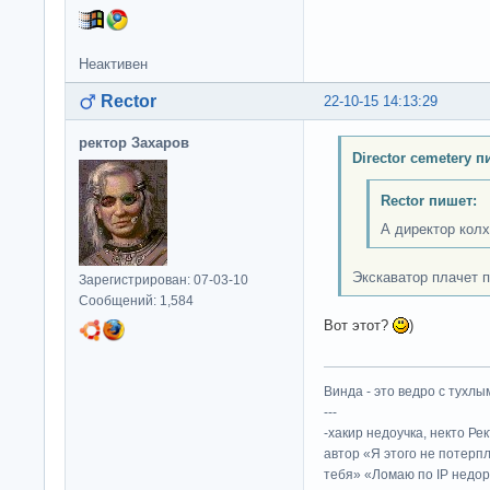
Неактивен
Rector
22-10-15 14:13:29
ректор Захаров
Director cemetery п
Rector пишет:
А директор колх
Экскаватор плачет по
Зарегистрирован: 07-03-10
Сообщений: 1,584
Вот этот?
)
Винда - это ведро с тухлым
---
-хакир недоучка, некто Ре
автор «Я этого не потерп
тебя» «Ломаю по IP недор