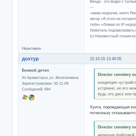
Винда - это ведро с тухлым
---
-хакир недоучка, некто Ре
автор «Я этого не потерп
тебя» «Ломаю по IP недор
Любитель подсматривать в
(c) Неизвестный техник и
Неактивен
дохтур
22-10-15 13:48:05
Боевой дятел
Director cemetery п
Из Краматорск, ул. Железячкина
концепция «устройст
Зарегистрирован: 30-11-09
устроено, но его мо
Сообщений: 994
будь это диск или п
Хуита, порождающая кос
потихоньку отказываютс
Director cemetery п
иерархия файловой 