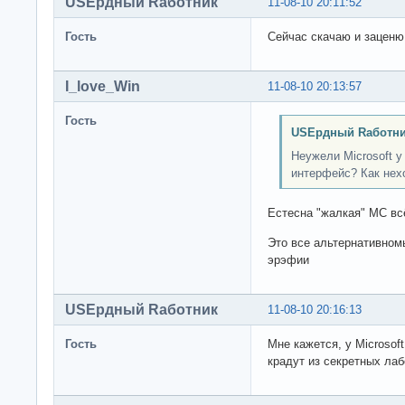
USEрдный Rаботник
11-08-10 20:11:52
Гость
Сейчас скачаю и заценю
I_love_Win
11-08-10 20:13:57
Гость
USEрдный Rаботни
Неужели Microsoft у
интерфейс? Как нех
Естесна "жалкая" МС в
Это все альтернативномы
эрэфии
USEрдный Rаботник
11-08-10 20:16:13
Гость
Мне кажется, у Microsof
крадут из секретных лаб