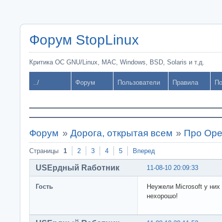
Форум StopLinux
Критика ОС GNU/Linux, MAC, Windows, BSD, Solaris и т.д.
../
Форум
Пользователи
Правила
По
Форум
»
Дорога, открытая всем
»
Про Ope
Страницы
1
2
3
4
5
Вперед
USEрдный Rаботник
11-08-10 20:09:33
Гость
Неужели Microsoft у ни
нехорошо!