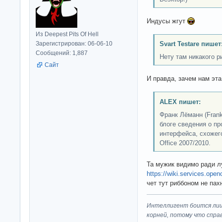
Индусы жгут
Из Deepest Pits Of Hell
Зарегистрирован: 06-06-10
Svart Testare пишет
Сообщений: 1,887
Нету там никакого р
Сайт
И правда, зачем нам эта
ALEX пишет:
Франк Лёманн (Fran
блоге сведения о пр
интерфейса, схожего
Office 2007/2010.
Та мужик видимо ради л
https://wiki.services.open
чет тут риббоном не пах
Интеллигент боится лиш
корней, потому что спра