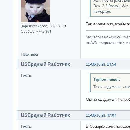
Fail. После распако
Dev_3.3.0beta1_Win_
намертво.
Так и задумано, чтобы в
Зарегистрирован: 08-07-10
Сообщений: 2,354
Квантовая механика - "ма
msAVA - современный учит
Неактивен
USEрдный Rаботник
11-08-10 21:14:54
Гость
Tiphon пишет:
Так и задумано, что
Мы не сдадимся! Попроб
USEрдный Rаботник
11-08-10 21:47:07
Гость
В Семерке сабж не завод