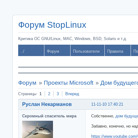
Форум StopLinux
Критика ОС GNU/Linux, MAC, Windows, BSD, Solaris и т.д.
../
Форум
Пользователи
Правила
По
Форум
»
Проекты Microsoft
»
Дом будущего
Страницы
1
2
3
Вперед
Руслан Некарманов
11-11-10 17:40:21
Скромный спаситель мира
Собственно,
дом будуще
Забавно, конечно, но на
https://www.youtube.c