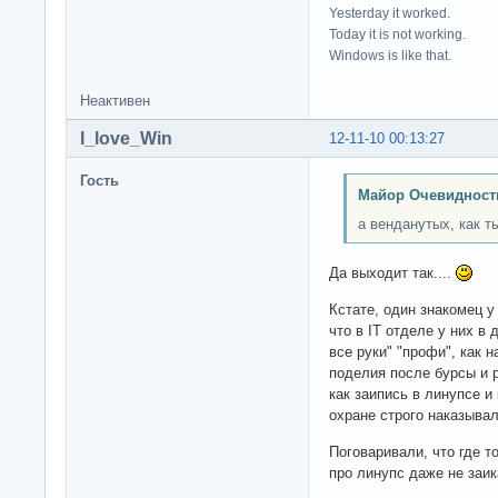
Yesterday it worked.
Today it is not working.
Windows is like that.
Неактивен
I_love_Win
12-11-10 00:13:27
Гость
Майор Очевидност
а венданутых, как т
Да выходит так....
Кстате, один знакомец у
что в IT отделе у них в
все руки" "профи", как 
поделия после бурсы и 
как заипись в линупсе и
охране строго наказыва
Поговаривали, что где т
про линупс даже не заик