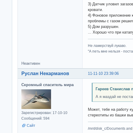
3) Датчик уловил загазо
кровати.
4) Фоновое приложение 
проблемы с газом решил
5) Дом разрушен.
... Хорошо что при ката
Не ламерствуй лукаво.
"А петь мне нельзя - пост
Неактивен
Руслан Некарманов
11-11-10 23:39:06
Скромный спаситель мира
Гареев Станислав 
А я маздай не пост
Может, тебе на работу к
Зарегистрирован: 17-10-10
стереотипы из башки в
Сообщений: 594
Сайт
/mnt/disk_c/Documents and 