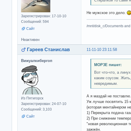
Стиралкой то сами 
Не мужское это дело.
Зарегистрирован: 17-10-10
Сообщений: 594
/mnt/disk_c/Documents and 
Сайт
Неактивен
Гареев Станислав
11-11-10 23:11:58
Вижуалкибергоп
MOP3E пишет:
Вот что-что, а лину
каким соусом. Жить,
невредимым.
А я маздай не поставлю
Из Пятигорск
Уж лучше посвятить 15 
Зарегистрирован: 24-07-10
(которая ментайнером не
Сообщений: 3,103
1) Перекрыта подача газ
Сайт
2) При снижении темпера
"новая революционная те
зажжён.