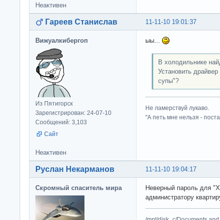
Неактивен
Гареев Станислав
11-11-10 19:01:37
Вижуалкибергоп
ыы...
В холодильнике най
Установить драйвер
супы"?
Из Пятигорск
Не ламерствуй лукаво.
Зарегистрирован: 24-07-10
"А петь мне нельзя - пост
Сообщений: 3,103
Сайт
Неактивен
Руслан Некарманов
11-11-10 19:04:17
Скромный спаситель мира
Неверный пароль для "Х
администратору квартир
/mnt/disk_c/Documents and 