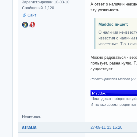
Зарегистрирован: 10-03-10
А ответ о наличии неизв
Сообщений: 1,120
эту уязвимость
Сайт
Maddoc пишет:
О наличии неизвест
известия о наличии
известные. Т.о. неи
Можно радоваться - веро
пользует, равна нулю. Т
существует.
Редактировался Maddoc (27-0
Шéстьдесят прóцентов дó
И тóлько сóрок процéнтов
Неактивен
straus
27-09-11 13:15:20