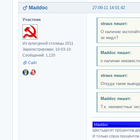
Maddoc
27-09-11 14:01:42
Участник
straus пишет:
О наличии эксплойт
зе мидл?
Из культурной столицы 2011
Зарегистрирован: 10-03-10
Maddoc пишет:
Сообщений: 1,120
о наличии неизвест
Сайт
straus пишет:
Откуда такие вывод
Maddoc пишет:
Т.к. неизвестных эк
Шéстьдесят прóцентов дó
И тóлько сóрок процéнтов