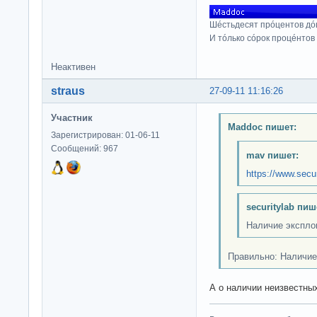
Шéстьдесят прóцентов дó
И тóлько сóрок процéнтов
Неактивен
straus
27-09-11 11:16:26
Участник
Maddoc пишет:
Зарегистрирован: 01-06-11
Сообщений: 967
mav пишет:
https://www.secur
securitylab пиш
Наличие экспло
Правильно: Наличи
А о наличии неизвестных