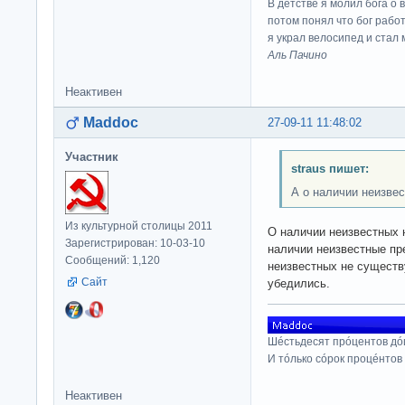
В детстве я молил бога о 
потом понял что бог работ
я украл велосипед и стал
Аль Пачино
Неактивен
Maddoc
27-09-11 11:48:02
Участник
straus пишет:
А о наличии неизвес
Из культурной столицы 2011
О наличии неизвестных 
Зарегистрирован: 10-03-10
наличии неизвестные пр
Сообщений: 1,120
неизвестных не существу
Сайт
убедились.
Шéстьдесят прóцентов дó
И тóлько сóрок процéнтов
Неактивен