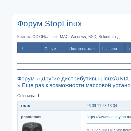
Форум StopLinux
Критика ОС GNU/Linux, MAC, Windows, BSD, Solaris и т.д.
../
Форум
Пользователи
Правила
По
Форум
»
Другие дистрибутивы Linux/UNIX
»
Еще раз к возможности массовой установ
Страницы
1
mav
26-09-11 23:13:34
phantomas
https://www.securitylab.ru
Мне больше HP Slate понр