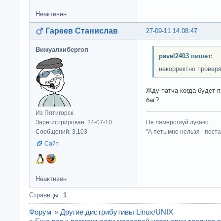
Неактивен
Гареев Станислав
27-09-11 14:08:47
Вижуалкибергоп
pavel2403 пишет:
некорректно провер
Жду патча когда будет п
баг?
Из Пятигорск
Зарегистрирован: 24-07-10
Не ламерствуй лукаво.
Сообщений: 3,103
"А петь мне нельзя - пост
Сайт
Неактивен
Страницы
1
Форум
»
Другие дистрибутивы Linux/UNIX