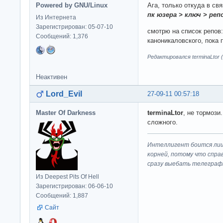
Powered by GNU/Linux
Ага, только откуда в свя
пк юзера > ключ > реп
Из Интернета
Зарегистрирован: 05-07-10
смотрю на список репов:
Сообщений: 1,376
каноникаловского, пока 
Редактировался terminaLtor (
Неактивен
Lord_Evil
27-09-11 00:57:18
Master Of Darkness
terminaLtor
, не тормози
сложного.
Интеллигент боится лиш
корней, потому что спра
сразу выeбaть телеграф
Из Deepest Pits Of Hell
Зарегистрирован: 06-06-10
Сообщений: 1,887
Сайт