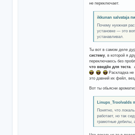
не переключает.
ikkunan salvataja п
Почему нукжная рас
установке — это воп
устанавливал.
Ты вот в самом деле ду
систему
, в которой я д
переключаюсь без про
что введён для теста
. 
Раскладка не 
это давний их фейл, ве
Вот ты обьясни аромати
Linups_Troolvalds 
Понятно, что лока
работает, но так си
грамотные дебилы, а
Что локально то в подели