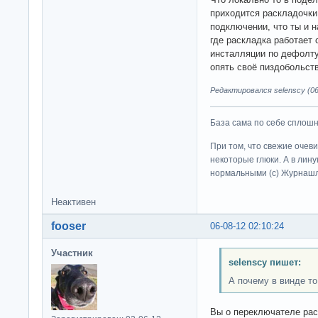
приходится раскладочки
подключении, что ты и н
где раскладка работает 
инсталляции по дефолту
опять своё пиздобольст
Редактировался selenscy (06
База сама по себе сплошно
При том, что свежие очев
некоторые глюки. А в лину
нормальными (c) Журна
Неактивен
fooser
06-08-12 02:10:24
Участник
selenscy пишет:
А почему в винде то
Вы о переключателе рас