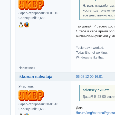
Я, вам, пиздаболам
хосте, где только ч
Зарегистрирован: 30-01-10
всё девственно чист
Сообщений: 2,688
Так давай IP своего хос
Я тебе в своё время рол
английский-финский у ме
Yesterday it worked.
Today it is not working.
Windows is like that.
Неактивен
ikkunan salvataja
06-08-12 00:16:01
Участник
selenscy пишет:
Давай! В 23-00 откл
Зарегистрирован: 30-01-10
Даю.
Сообщений: 2,688
/forum/img/external/rghos