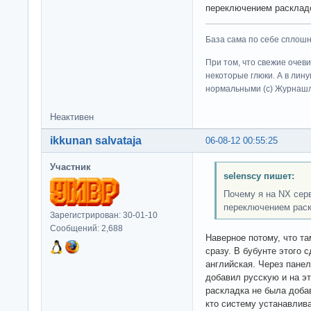
переключением раскла
База сама по себе сплошно
При том, что свежие очев
некоторые глюки. А в лину
нормальными (c) Журна
Неактивен
ikkunan salvataja
06-08-12 00:55:25
Участник
selenscy пишет:
Почему я на NX сер
переключением раск
Зарегистрирован: 30-01-10
Сообщений: 2,688
Наверное потому, что т
сразу. В бубунте этого 
английская. Через панел
добавил русскую и на э
раскладка не была добав
кто систему устанавлив