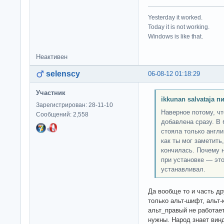
Yesterday it worked.
Today it is not working.
Windows is like that.
Неактивен
selenscy
06-08-12 01:18:29
Участник
ikkunan salvataja п
Зарегистрирован: 28-11-10
Наверное потому, ч
Сообщений: 2,558
добавлена сразу. В 
стояла только англи
как ты мог заметить
кончилась. Почему 
при установке — это
устанавливал.
Да вообще то и часть др
только альт-шифт, альт
альт_правый не работает
нужны. Народ знает вин