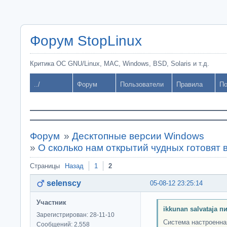
Форум StopLinux
Критика ОС GNU/Linux, MAC, Windows, BSD, Solaris и т.д.
../
Форум
Пользователи
Правила
По
Форум
»
Десктопные версии Windows
»
О сколько нам открытий чудных готовят 
Страницы
Назад
1
2
selenscy
05-08-12 23:25:14
Участник
ikkunan salvataja п
Зарегистрирован: 28-11-10
Система настроенн
Сообщений: 2,558