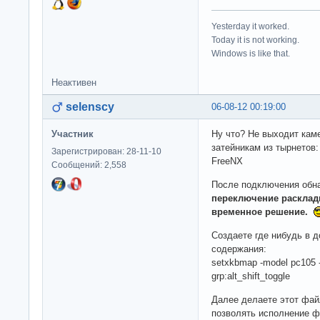
Yesterday it worked.
Today it is not working.
Windows is like that.
Неактивен
selenscy
06-08-12 00:19:00
Участник
Ну что? Не выходит кам
затейникам из тырнетов
Зарегистрирован: 28-11-10
FreeNX
Сообщений: 2,558
После подключения обна
переключение раскладк
временное решение.
Создаете где нибудь в 
содержания:
setxkbmap -model pc105 -l
grp:alt_shift_toggle
Далее делаете этот фай
позволять исполнение ф