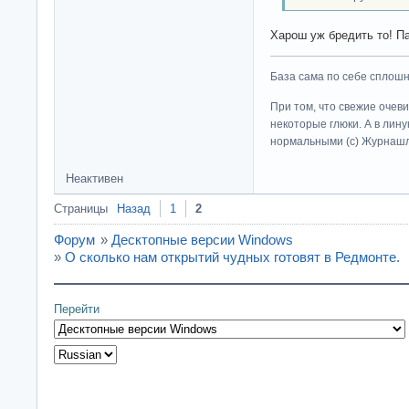
Харош уж бредить то! П
База сама по себе сплошно
При том, что свежие очев
некоторые глюки. А в лину
нормальными (c) Журна
Неактивен
Страницы
Назад
1
2
Форум
»
Десктопные версии Windows
»
О сколько нам открытий чудных готовят в Редмонте.
Перейти