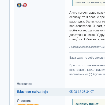
или настроенная гр
А что ты считаешь прав
серваку, то я вполне пр
раскладку, без всяких т
пользователей. Я, вам,
моём хосте, где только 
девственно чисто. У др
конщЁль. Обьяснить, ва
Редактировался selenscy (05
База сама по себе сплошно
При том, что свежие очев
некоторые глюки. А в лину
нормальными (c) Журна
Неактивен
ikkunan salvataja
05-08-12 23:34:07
Участник
selenscy пишет: