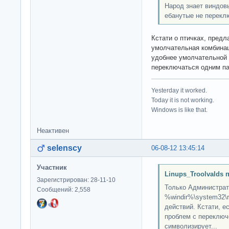
Народ знает виндовы
ебанутые не перекл
Кстати о птичках, пред
умолчательная комбинац
удобнее умолчательной в
переключаться одним па
Yesterday it worked.
Today it is not working.
Windows is like that.
Неактивен
selenscy
06-08-12 13:45:14
Участник
Linups_Troolvalds 
Зарегистрирован: 28-11-10
Только Администрат
Сообщений: 2,558
%windir%\system32\
действий. Кстати, 
проблем с переключе
символизирует...