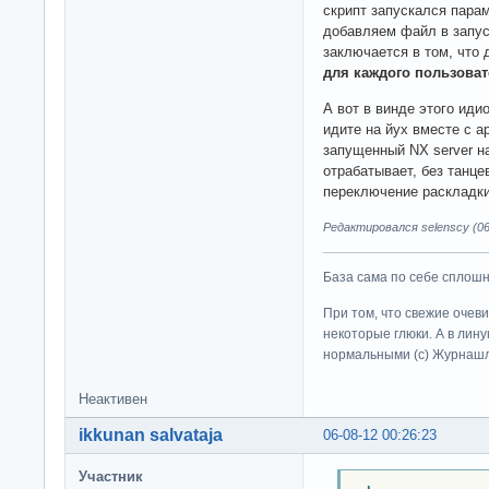
скрипт запускался пара
добавляем файл в запу
заключается в том, что
для каждого пользова
А вот в винде этого ид
идите на йух вместе с а
запущенный NX server н
отрабатывает, без танце
переключение раскладки
Редактировался selenscy (06
База сама по себе сплошно
При том, что свежие очев
некоторые глюки. А в лину
нормальными (c) Журна
Неактивен
ikkunan salvataja
06-08-12 00:26:23
Участник