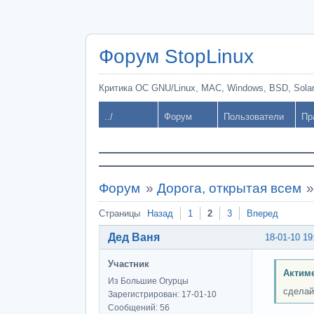
Форум StopLinux
Критика ОС GNU/Linux, MAC, Windows, BSD, Solari
../
Форум
Пользователи
Пр
Форум
»
Дорога, открытая всем
Страницы
Назад
1
2
3
Вперед
Дед Ваня
18-01-10 19
Участник
Актиме
Из Большие Огурцы
сделай
Зарегистрирован: 17-01-10
Сообщений: 56