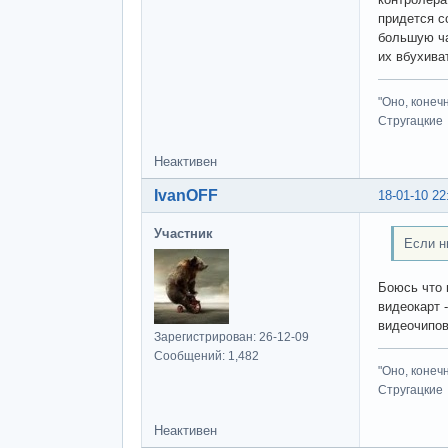
придется с
большую ча
их вбухива
"Оно, конеч
Стругацкие
Неактивен
IvanOFF
18-01-10 22
Участник
Если н
Боюсь что 
видеокарт 
видеочипов
Зарегистрирован: 26-12-09
Сообщений: 1,482
"Оно, конеч
Стругацкие
Неактивен