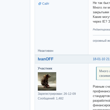
Не так быс
Сайт
Много ли м
закрытыми 
Какие могу
через IE? 
Редактировал
огромный ж
Неактивен
IvanOFF
18-01-10 21
Участник
Много 
своими
Ровным сче
профинанси
Зарегистрирован: 26-12-09
стандартов
Сообщений: 1,482
разработко
финансиров
контролера