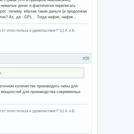
т немалых денег и фактически переписать
рос: почему, вбухав такие деньги (и продолжая
о? Ах, да - GPL... Тогда нафик, нафик...
т этого польза и удовольствие?" (с) А. и Б.
#28
в.
таточном количестве производить чипы для
ых мощностей для производства современных
т этого польза и удовольствие?" (с) А. и Б.