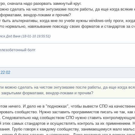
тро, сначала надо разорвать замкнутый круг.
ожно сделать на чистом энтузиазме после работы, да еще когда всякие
форматами, вендор-локами и прочим?
т быть альтернативы, когда мне по учебе нужны windows-only проги, когд
Это нормально, навязывание повсюду своих форматов и стандартов за с
ся Дед Ваня (18-01-10 19:55:51)
елезобетонный болт
:22:02
ли можно сделать на чистом энтузиазме после работы, да еще когда вс
 закрытыми форматами, вендор-локами и прочим?
том ничего. И дело не в "подножках", чтобы вывести СПО на качественн
ровать сообщество. Нужно заставить программистов писать не так, как
. Следовательно над сообществом СПО нужно ставить контролирующую 
й этих самых стандартов и осуществлять контроль за их применением. 
ания. Грубо говоря к каждому сообществу, занимающемуся мало мальс
, который будет следить и направлять. Даже реализуя это в рамках одно