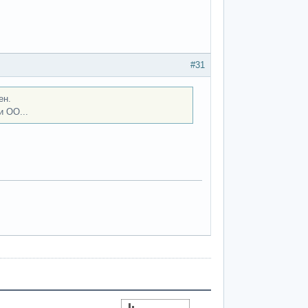
#31
ен.
и ОО...