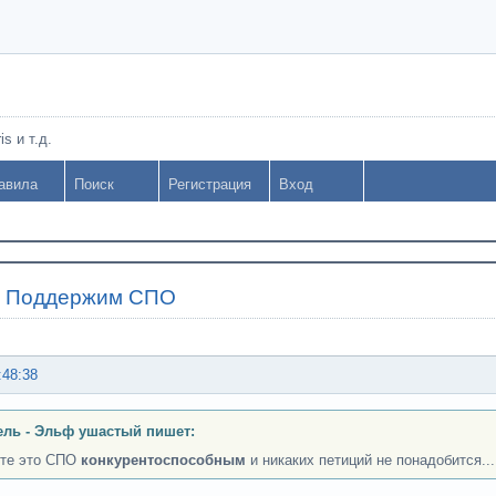
s и т.д.
авила
Поиск
Регистрация
Вход
»
Поддержим СПО
:48:38
ль - Эльф ушастый пишет:
те это СПО
конкурентоспособным
и никаких петиций не понадобится...