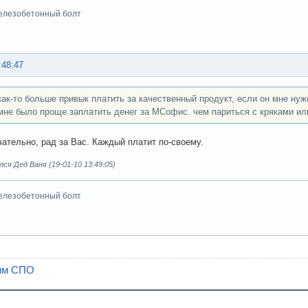
елезобетонный болт
:48:47
 как-то больше привык платить за качественный продукт, если он мне нуж
мне было проще заплатить денег за МСофис. чем париться с кряками ил
чательно, рад за Вас. Каждый платит по-своему.
ся Дед Ваня (19-01-10 13:49:05)
елезобетонный болт
им СПО