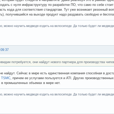
оздать с нуля инфраструктуру по разработке ПО, что само по себе стои
сть кода для соответствия стандартам. Тут уже возникает резонный воп
ть), получившийся на выходе продукт надо раздавать свободно и бесплатн
но, можно научить медведя ездить на велосипеде. Да только будет ли медведю о
:09:37
ивидии потребуется, они найдут нового партнера для производства чипо
не найдут. Сейчас в мире есть единственная компания способная в дос
-
TSMC
, причем ее услугами пользуется и ATI. Других производственн
 в промышленных объемах в мире нет.
но, можно научить медведя ездить на велосипеде. Да только будет ли медведю о