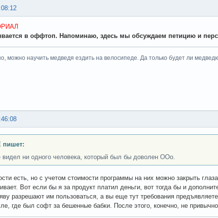
:08:12
ОРИАЛ
ывается в оффтоп. Напоминаю, здесь мы обсуждаем петицию и перс
но, можно научить медведя ездить на велосипеде. Да только будет ли медведю о
:46:08
 пишет:
 видел ни одного человека, который был бы доволен ООо.
сти есть, но с учетом стоимости программы на них можно закрыть глаза
ивает. Вот если бы я за продукт платил деньги, вот тогда бы и дополнит
яву разрешают им пользоваться, а вы еще тут требования предъявляете
гле, где был софт за бешенные бабки. После этого, конечно, не привычно