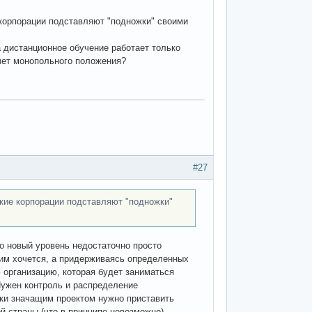
 корпорации подставляют "подножки" своими
а дистанционное обучение работает только
чет монопольного положения?
#27
якие корпорации подставляют "подножки"
о новый уровень недостаточно просто
 им хочется, а придерживаясь определенных
организацию, которая будет заниматься
Нужен контроль и распределение
ки значащим проектом нужно приставить
й страны (что в принципе невозможно)