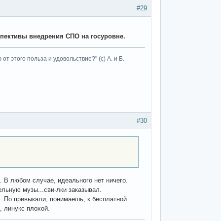
#29
пективы внедрения СПО на госуровне.
т этого польза и удовольствие?" (с) А. и Б.
#30
. В любом случае, идеального нет ничего.
ельную музы...сви-лки заказывал.
. По привыкали, понимаешь, к бесплатной
, линукс плохой.