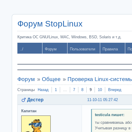
Форум StopLinux
Критика ОС GNU/Linux, MAC, Windows, BSD, Solaris и т.д.
../
Форум
Пользователи
Правила
По
Форум
»
Общее
»
Проверка Linux-систем
Страницы
Назад
1
…
7
8
9
10
Вперед
Дестер
11-10-11 05:27:42
Капитан
testicula пишет:
ты сравниваешь абс
Учитывая разницу в