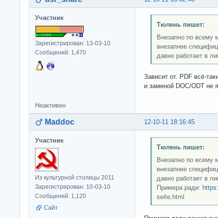
Участник
Тюлень пишет:
Внезапно по всему 
Зарегистрирован: 13-03-10
внезапнее специфиц
Сообщений: 1,470
давно работает в ли
Зависит от. PDF всё-та
и заменой DOC/ODT не я
Неактивен
Maddoc
12-10-11 18:16:45
Участник
Тюлень пишет:
Внезапно по всему 
внезапнее специфиц
Из культурной столицы 2011
давно работает в ли
Зарегистрирован: 10-03-10
Примера ради:
https
Сообщений: 1,120
seite.html
Сайт