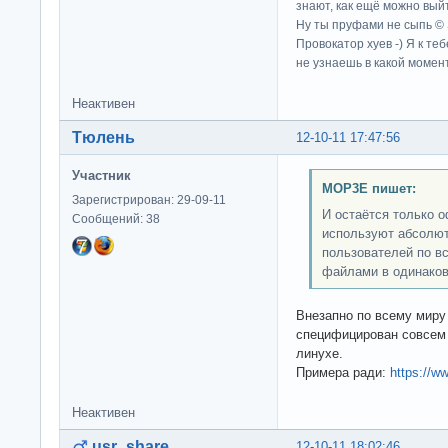
знают, как ещё можно выйт
Ну ты пруфами не сыпь ©
Провокатор хуев -) Я к те
не узнаешь в какой момент
Неактивен
Тюлень
12-10-11 17:47:56
Участник
MOP3E пишет:
Зарегистрирован: 29-09-11
И остаётся только 
Сообщений: 38
используют абсолют
пользователей по в
файлами в одинаков
Внезапно по всему миру
специфицирован совсем 
линухе.
Примера ради:
https://w
Неактивен
usr_share
12-10-11 18:02:46