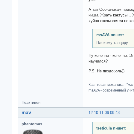
А так Ооо-шникам прихо
ниши. Жрать кактусы... Х
хуйня оказывается не ко
msAVA пишет:
Плохому танцору...
Ну конечно - конечно. Э
научился?
P.S. Не пиздоболь))
Квантовая механика - "ма
msAVA - современный учит
Неактивен
mav
12-10-11 06:09:43
phantomas
testicula пишет: