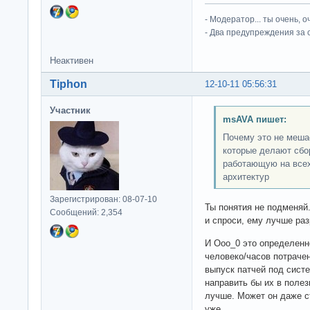
- Модератор... ты очень, 
- Два предупреждения за 
Неактивен
Tiphon
12-10-11 05:56:31
Участник
msAVA пишет:
Почему это не мешае
которые делают сбо
работающую на всех
архитектур
Зарегистрирован: 08-07-10
Ты понятия не подменяй
Сообщений: 2,354
и спроси, ему лучше раз
И Ооо_0 это определенн
человеко/часов потрачен
выпуск патчей под систе
направить бы их в полез
лучше. Может он даже ст
уже.