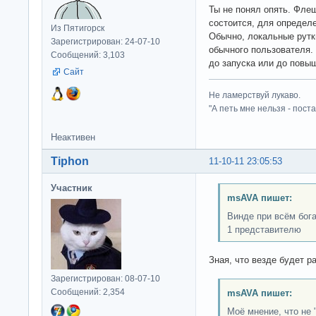
Ты не понял опять. Фле
состоится, для опреде
Из Пятигорск
Обычно, локальные рутк
Зарегистрирован: 24-07-10
обычного пользователя.
Сообщений: 3,103
до запуска или до повы
Сайт
Не ламерствуй лукаво.
"А петь мне нельзя - пост
Неактивен
Tiphon
11-10-11 23:05:53
Участник
msAVA пишет:
Винде при всём бог
1 представителю
Зная, что везде будет р
Зарегистрирован: 08-07-10
Сообщений: 2,354
msAVA пишет:
Моё мнение, что не 