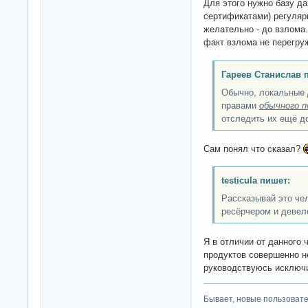
Для этого нужно базу да
сертификатами) регуляр
желательно - до взлома.
факт взлома не перегр
Гареев Станислав 
Обычно, локальные
правами
обычного п
отследить их ещё д
Сам понял что сказал?
testicula пишет:
Рассказывай это чел
ресёрчером и девел
Я в отличии от данного
продуктов совершенно н
руководствуюсь исключи
Бывает, новые пользовате