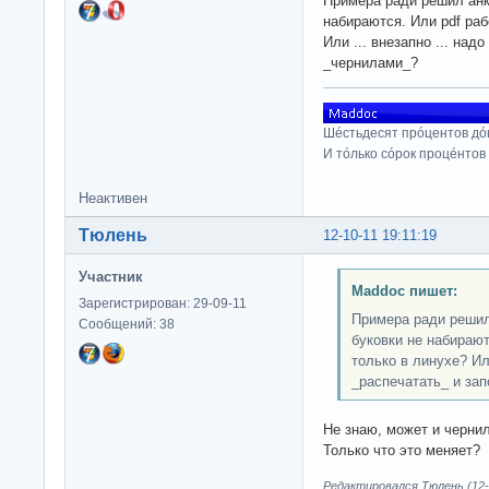
Примера ради решил анке
набираются. Или pdf раб
Или ... внезапно ... над
_чернилами_?
Шéстьдесят прóцентов дó
И тóлько сóрок процéнтов
Неактивен
Тюлень
12-10-11 19:11:19
Участник
Maddoc пишет:
Зарегистрирован: 29-09-11
Примера ради решил 
Сообщений: 38
буковки не набирают
только в линухе? Или
_распечатать_ и за
Не знаю, может и черни
Только что это меняет?
Редактировался Тюлень (12-1