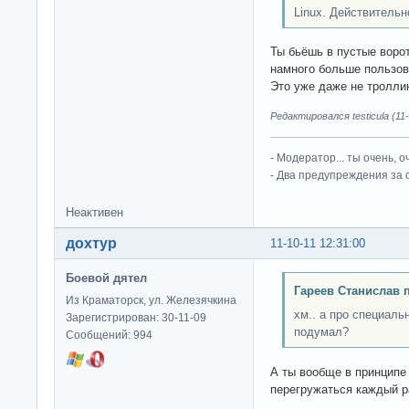
Linux. Действительн
Ты бьёшь в пустые воро
намного больше пользов
Это уже даже не троллин
Редактировался testicula (11-
- Модератор... ты очень, 
- Два предупреждения за 
Неактивен
дохтур
11-10-11 12:31:00
Боевой дятел
Гареев Станислав 
Из Краматорск, ул. Железячкина
хм.. а про специал
Зарегистрирован: 30-11-09
подумал?
Сообщений: 994
А ты вообще в принцип
перегружаться каждый р