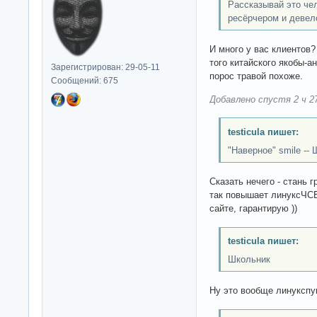
Рассказывай это чел
ресёрчером и девел
И много у вас клиентов?
того китайского якобы-а
Зарегистрирован: 29-05-11
порос травой похоже.
Сообщений: 675
Добавлено спустя 2 ч 27
testicula пишет:
"Наверное" smile --
Сказать нечего - стань 
так повышает линуксЧСВ
сайте, гарантирую ))
testicula пишет:
Школьник
Ну это вообще линукспуш