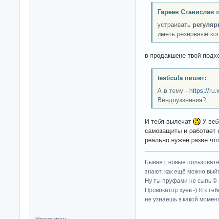
Гареев Станислав 
устраивать
регуляр
иметь резервные ко
в продакшене твой подх
testicula пишет:
А в тему -
https://ru
Виндоуззнания?
И тебя вылечат
У веб
самозащиты и работает о
реально нужен разве чт
Бывает, новые пользовате
знают, как ещё можно выйт
Ну ты пруфами не сыпь ©
Провокатор хуев -) Я к те
не узнаешь в какой момент