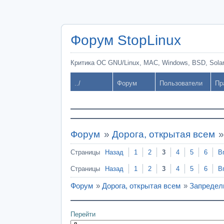
Форум StopLinux
Критика ОС GNU/Linux, MAC, Windows, BSD, Solari
../
Форум
Пользователи
Пр
Форум
»
Дорога, открытая всем
Страницы
Назад
1
2
3
4
5
6
В
Страницы
Назад
1
2
3
4
5
6
В
Форум
»
Дорога, открытая всем
»
Запредель
Перейти