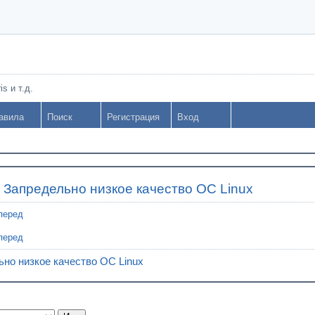
s и т.д.
авила
Поиск
Регистрация
Вход
»
Запредельно низкое качество ОС Linux
перед
перед
но низкое качество ОС Linux