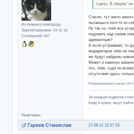
сцены. В общем "не 
Стасян, тут никто никого
пытаешься кого-то из се
Из Нижнего Новгорода
Ну так чо, тебя все уст
Зарегистрирован: 14-11-10
подумать над своим пов
Сообщений: 447
адекватным?
А если устраивает, то д
модераторов тебе не по
же будут найдены новые
Может и навечно забанят
что, тебе, судя по всему
отсутствия здесь только
Редактировался savuor (27-0
За каждым подвигом стоит
Кому я нужен, могут найти 
Неактивен
Гареев Станислав
27-08-11 22:57:55