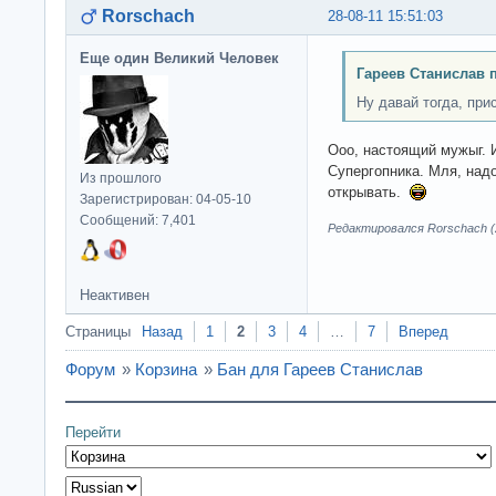
Rorschach
28-08-11 15:51:03
Еще один Великий Человек
Гареев Станислав 
Ну давай тогда, при
Ооо, настоящий мужыг. 
Супергопника. Мля, над
Из прошлого
открывать.
Зарегистрирован: 04-05-10
Сообщений: 7,401
Редактировался Rorschach (2
Неактивен
Страницы
Назад
1
2
3
4
…
7
Вперед
Форум
»
Корзина
»
Бан для Гареев Станислав
Перейти