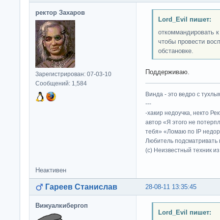
ректор Захаров
Lord_Evil пишет:
откоммандировать к 
чтобы провести вос
обстановке.
Поддерживаю.
Зарегистрирован: 07-03-10
Сообщений: 1,584
Винда - это ведро с тухлым
---
-хакир недоучка, некто Ре
автор «Я этого не потерп
тебя» «Ломаю по IP недор
Любитель подсматривать в
(c) Неизвестный техник и
Неактивен
Гареев Станислав
28-08-11 13:35:45
Вижуалкибергоп
Lord_Evil пишет: