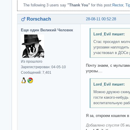
The following 3 users say
"Thank You"
for this post:
Rector
,
Ti
Rorschach
28-08-11 00:52:28
Еще один Великий Человек
Lord_Evil пишет:
Стас просидел молч
угрозами наплодить
участвовал в ДОСе 
Из прошлого
Почту знаем, с мультами
Зарегистрирован: 04-05-10
угрозы....
Сообщений: 7,401
Lord_Evil пишет:
Можно дружно скину
гости какого-нибудь
воспитательную раб
Я за, откроем кошелек в
Добавлено спустя 05 ми