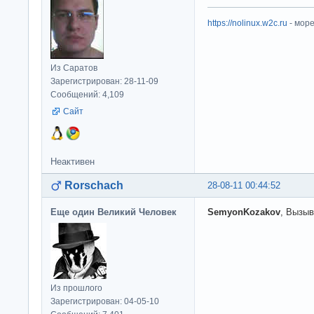
https://nolinux.w2c.ru
- мор
Из Саратов
Зарегистрирован: 28-11-09
Сообщений: 4,109
Сайт
Неактивен
Rorschach
28-08-11 00:44:52
Еще один Великий Человек
SemyonKozakov
, Вызыв
Из прошлого
Зарегистрирован: 04-05-10