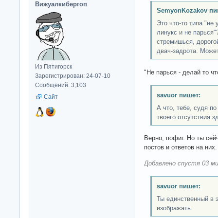
Вижуалкибергоп
SemyonKozakov пи
Это что-то типа "не 
линукс и не парься"
стремишься, дорогой
двач-задрота. Може
Из Пятигорск
"Не парься - делай то чт
Зарегистрирован: 24-07-10
Сообщений: 3,103
savuor пишет:
Сайт
А что, тебе, судя п
твоего отсутствия з
Верно, пофиг. Но ты сей
постов и ответов на них.
Добавлено спустя 03 ми
savuor пишет:
Ты единственный в э
изображать.