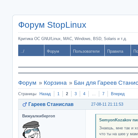
Форум StopLinux
Критика ОС GNU/Linux, MAC, Windows, BSD, Solaris и т.д.
../
Форум
Пользователи
Правила
По
Форум
»
Корзина
»
Бан для Гареев Стани
Страницы
Назад
1
2
3
4
…
7
Вперед
Гареев Станислав
27-08-11 21:11:53
Вижуалкибергоп
SemyonKozakov пи
Знаешь, мне так и х
что ты на шее у мам