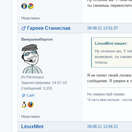
ты сможешь перевоспита
Неактивен
Гареев Станислав
28-08-11 13:51:07
Вижуалкибергоп
LinuxMint пишет:
Ну отлично же. У те
возможно, ты сможе
плюсы.
Я не понял твоей логик
Из Пятигорск
сообщение. Я уверен в т
Зарегистрирован: 24-07-10
Сообщений: 3,103
Не ламерствуй лукаво.
Сайт
"А петь мне нельзя - пост
Неактивен
LinuxMint
28-08-11 13:56:21