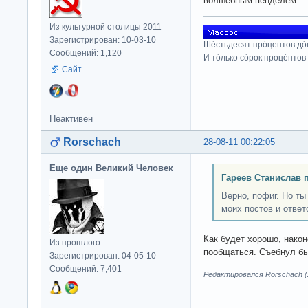
волшебным пенделем.
Из культурной столицы 2011
Зарегистрирован: 10-03-10
Шéстьдесят прóцентов дó
Сообщений: 1,120
И тóлько сóрок процéнтов
Сайт
Неактивен
Rorschach
28-08-11 00:22:05
Еще один Великий Человек
Гареев Станислав 
Верно, пофиг. Но ты
моих постов и ответ
Как будет хорошо, нако
Из прошлого
пообщаться. Съебнул бы
Зарегистрирован: 04-05-10
Сообщений: 7,401
Редактировался Rorschach (2