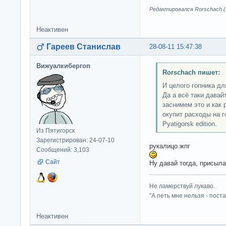
Редактировался Rorschach (2
Неактивен
Гареев Станислав
28-08-11 15:47:38
Вижуалкибергоп
Rorschach пишет:
И целого гопника для
Да а всё таки давай
заснимем это и как р
окупит расходы на г
Pyatigorsk edition.
Из Пятигорск
Зарегистрирован: 24-07-10
рукалицо.жпг
Сообщений: 3,103
Сайт
Ну давай тогда, присыла
Не ламерствуй лукаво.
"А петь мне нельзя - пост
Неактивен