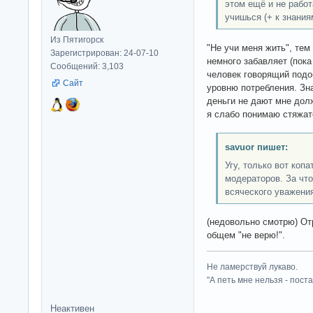
этом ещё и не работ
учишься (+ к знания
Из Пятигорск
"Не учи меня жить", тем
Зарегистрирован: 24-07-10
немного забавляет (пок
Сообщений: 3,103
человек говорящий подо
Сайт
уровню потребления. Зн
деньги не дают мне дол
я слабо понимаю стяжат
savuor пишет:
Угу, только вот копа
модераторов. За что
всяческого уважени
(недовольно смотрю) От
общем "не верю!".
Не ламерствуй лукаво.
"А петь мне нельзя - пост
Неактивен