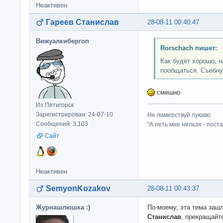
Неактивен
Гареев Станислав
28-08-11 00:40:47
Вижуалкибергоп
Rorschach пишет:
Как будет хорошо, н
пообщаться. Съебну
смешно
Из Пятигорск
Зарегистрирован: 24-07-10
Не ламерствуй лукаво.
Сообщений: 3,103
"А петь мне нельзя - пост
Сайт
Неактивен
SemyonKozakov
28-08-11 00:43:37
Журнашлюшка :)
По-моему, эта тема заш
Станислав
, прекращайт