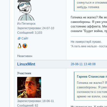
скинуться и откомма
нибудь гопника
Гопника не жалко? Яж мо
самообороны. Я уже упо
Из Пятигорск
состоянию аффекта. Меня
Зарегистрирован: 24-07-10
сказали "Будет война, п
Сообщений: 3,103
Сайт
Не ламерствуй лукаво.
"А петь мне нельзя - пост
Неактивен
LinuxMint
28-08-11 13:48:08
Участник
Гареев Станислав 
Гопника не жалко? Я
самообороны. Я уже
склонности к состоя
армию не взяли, ска
Зарегистрирован: 18-06-11
Сообщений: 62
Ну отлично же. У тебя н