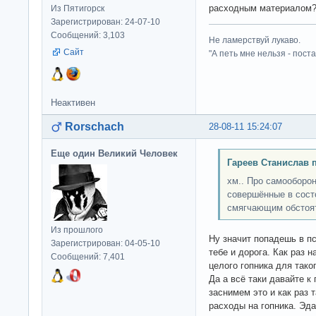
расходным материалом
Из Пятигорск
Зарегистрирован: 24-07-10
Сообщений: 3,103
Не ламерствуй лукаво.
Сайт
"А петь мне нельзя - пост
Неактивен
Rorschach
28-08-11 15:24:07
Еще один Великий Человек
Гареев Станислав 
хм.. Про самооборо
совершённые в сос
смягчающим обстоя
Из прошлого
Ну значит попадешь в п
Зарегистрирован: 04-05-10
тебе и дорога. Как раз 
Сообщений: 7,401
целого гопника для таког
Да а всё таки давайте к
заснимем это и как раз т
расходы на гопника. Эдак