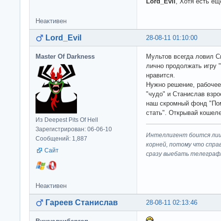
Lord_Evil
, Хотя есть ещ
Неактивен
Lord_Evil
28-08-11 01:10:00
Master Of Darkness
Мультов всегда ловил Св
лично продолжать игру "
нравится.
Нужно решение, рабочее
"чудо" и Станислав взро
наш скромный фонд "Пом
стать". Открывай кошеле
Из Deepest Pits Of Hell
Зарегистрирован: 06-06-10
Интеллигент боится лиш
Сообщений: 1,887
корней, потому что спра
Сайт
сразу выeбaть телеграф
Неактивен
Гареев Станислав
28-08-11 02:13:46