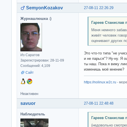
SemyonKozakov
27-08-11 22:26:29
Журнашлюшка :)
Гареев Станислав 
Меня немного забав
живёт человек гово
оценивают других п
Это что-то типа "не учис
Из Саратов
и не парься"? Ну-ну. Я 
Зарегистрирован: 28-11-09
ты наш. Пока я вижу лин
Сообщений: 4,109
изменишь моё мнение?
Сайт
https://nolinux.w2c.ru
- мор
Неактивен
savuor
27-08-11 22:48:48
Наблюдатель
Гареев Станислав 
(недовольно смотрю