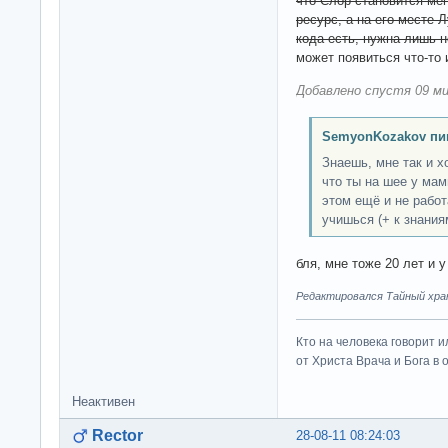
что Слор становится ме
ресурс, а на его месте 
кода есть, нужна лишь н
может появиться что-то 
Добавлено спустя 09 ми
SemyonKozakov пи
Знаешь, мне так и х
что ты на шее у мам
этом ещё и не работ
учишься (+ к знания
бля, мне тоже 20 лет и у
Редактировался Тайный хран
Кто на человека говорит и
от Христа Врача и Бога в о
Неактивен
Rector
28-08-11 08:24:03