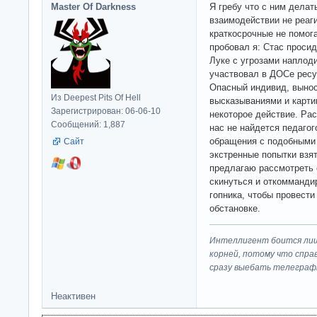
Master Of Darkness
Я гребу что с ним делат
взаимодействии не реаги
краткосрочные не помога
пробовал я: Стас проси
Луке с угрозами наплод
участвовал в ДОСе ресу
Опасный индивид, вынос
Из Deepest Pits Of Hell
высказываниями и карти
Зарегистрирован: 06-06-10
некоторое действие. Рас
Сообщений: 1,887
нас не найдется педаго
обращения с подобными 
Сайт
экстренные попытки взят
предлагаю рассмотреть
скинуться и откоммандир
гопника, чтобы провест
обстановке.
Интеллигент боится лиш
корней, потому что спра
сразу выeбaть телеграф
Неактивен