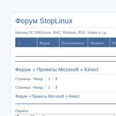
Форум StopLinux
Критика ОС GNU/Linux, MAC, Windows, BSD, Solaris и т.д.
../
Форум
Пользователи
Правила
По
Форум
»
Проекты Microsoft
»
Kinect
Страницы
Назад
1
2
Страницы
Назад
1
2
Форум
»
Проекты Microsoft
»
Kinect
Перейти