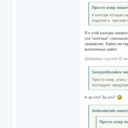
Просто юзер пишет
в конторе которая к
поделия и треском
Я к этой конторе никаког
эти "илитные" списиали
заправляю. Бабло им пе
выполненых работ.
Добавлено спустя 01 ми
SemyonKozakov пи
Просто юзер, учись
последуют предупр
А за что? За это?
Antimateriale пишет
Просто юзер п