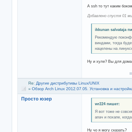
А ssh то тут каким боко
Добавлено спустя 01 ми
ikkunan salvataja п
Рекомендую поконфи
виндами, тогда буде
нацелены на линукс
Ну и хуле? Вы для дома
Re:
Другие дистрибутивы Linux/UNIX
»
Обзор Arch Linux 2012.07.05. Установка и настройк
Просто юзер
wr224 пишет:
Я вот тоже не совс
апач и похапе, когда 
Ну чо я могу сказать?