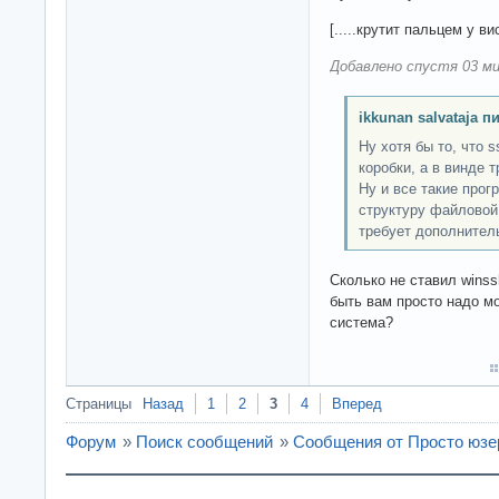
[.....крутит пальцем у ви
Добавлено спустя 03 ми
ikkunan salvataja п
Ну хотя бы то, что 
коробки, а в винде 
Ну и все такие про
структуру файловой
требует дополнител
Сколько не ставил winss
быть вам просто надо м
система?
Страницы
Назад
1
2
3
4
Вперед
Форум
»
Поиск сообщений
»
Сообщения от Просто юзе