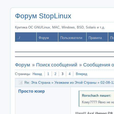
Форум StopLinux
Критика ОС GNU/Linux, MAC, Windows, BSD, Solaris и т.д.
../
Форум
Пользователи
Правила
По
Форум
»
Поиск сообщений
»
Сообщения о
Страницы
Назад
1
2
3
4
Вперед
Re:
Эта Страна
»
Уезжаем из Этой Страны
»
02-08-1
Просто юзер
Rorschach пишет:
Кому???? Явно не н
Щазз!!! Аха! Именно РФ