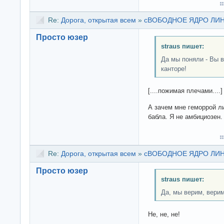
Re:
Дорога, открытая всем
»
сВОБОДНОЕ ЯДРО ЛИНУК
Просто юзер
straus пишет:
Да мы поняли - Вы 
канторе!
[....пожимая плечами....]
А зачем мне геморрой л
бабла. Я не амбициозен.
Re:
Дорога, открытая всем
»
сВОБОДНОЕ ЯДРО ЛИНУК
Просто юзер
straus пишет:
Да, мы верим, верим
Не, не, не!