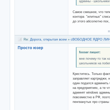
админы - школьники
Самое смешное, что теп
контора "илитных" спис
до этого абсолютно пох,
Re:
Дорога, открытая всем
»
сВОБОДНОЕ ЯДРО ЛИНУК
Просто юзер
fooser пишет:
мне почему-то так к
школьников на побе
Креститесь. Только факт
заправляет картриджи, 
один подался админить 
на предприятиях, а те ч
админят windows адми
повсеместно в РФ, поэт
пенгванутых про страны 