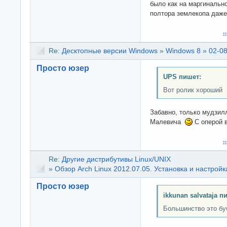
было как на маргинальн
полтора землекопа даже
Re:
Десктопные версии Windows
»
Windows 8
»
02-08
Просто юзер
UPS пишет:
Вот ролик хороший
Забавно, только мудзил
Малевича
С оперой 
Re:
Другие дистрибутивы Linux/UNIX
»
Обзор Arch Linux 2012.07.05. Установка и настройк
Просто юзер
ikkunan salvataja п
Большинство это бу