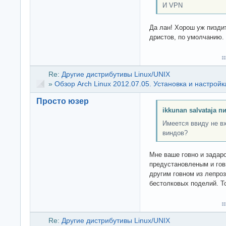
И VPN
Да лан! Хорош уж пиздит
дристов, по умолчанию. 
Re:
Другие дистрибутивы Linux/UNIX
»
Обзор Arch Linux 2012.07.05. Установка и настройк
Просто юзер
ikkunan salvataja п
Имеется ввиду не в
виндов?
Мне ваше говно и задар
предустановленым и гов
другим говном из лепро
бестолковых поделий. Т
Re:
Другие дистрибутивы Linux/UNIX