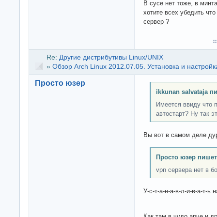
В сусе нет тоже, в минт
хотите всех убедить что
сервер ?
Re:
Другие дистрибутивы Linux/UNIX
»
Обзор Arch Linux 2012.07.05. Установка и настройк
Просто юзер
ikkunan salvataja п
Имеется ввиду что 
автостарт? Ну так э
Вы вот в самом деле ду
Просто юзер пишет
vpn сервера нет в б
У-с-т-а-н-а-в-л-и-в-а-т-ь 
Как там в чудо арче и д