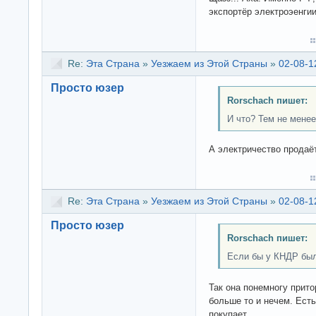
экспортёр электроэенгии
Re:
Эта Страна
»
Уезжаем из Этой Страны
»
02-08-1
Просто юзер
Rorschach пишет:
И что? Тем не менее 
А электричество продаёт
Re:
Эта Страна
»
Уезжаем из Этой Страны
»
02-08-1
Просто юзер
Rorschach пишет:
Если бы у КНДР были
Так она понемногу прито
больше то и нечем. Есть 
покупает.