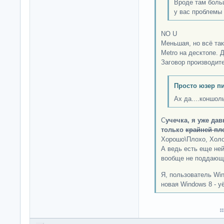
Вроде там боль
у вас проблемы
NO U
Меньшая, но всё так
Metro на десктопе. 
Заговор производит
Просто юзер п
Ах да....коншоль
С
учечка, я уже да
только
крайней пл
Хорошо\Плохо, Холо
А ведь есть еще ней
вообще не поддающ
Я, пользователь Win
новая Windows 8 - у