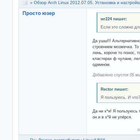
»
Обзор Arch Linux 2012.07.05. Установка и настройк
Просто юзер
wr224 пишет:
Если это сложно дл
Да ушш!!! Альтернатив
строением мозжечка. То
лень, короче то понос, т
кластерах ф чулане, ле
одмином.
Добавлено спустя 05 ми
Rector пишет:
Я пользуюсь. И что
Да ни х*я! Я пользуюсь
он и в х*й не упёрся.
Re:
Другие дистрибутивы Linux/UNIX