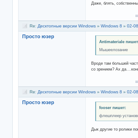
Даже, блять, собственны
Re:
Десктопные версии Windows
»
Windows 8
»
02-08
Просто юзер
Antimateriale пишет
Мышеелозание
Вроде там большей част
со зрением? Ах да....ко
Re:
Десктопные версии Windows
»
Windows 8
»
02-08
Просто юзер
fooser пишет:
флешплеер установи
Дык другие то ролики по