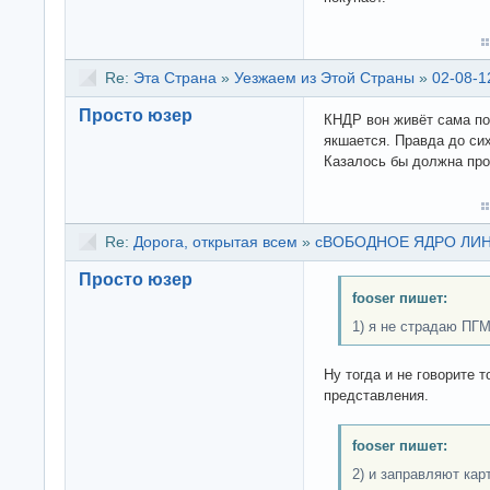
Re:
Эта Страна
»
Уезжаем из Этой Страны
»
02-08-1
Просто юзер
КНДР вон живёт сама по 
якшается. Правда до си
Казалось бы должна про
Re:
Дорога, открытая всем
»
сВОБОДНОЕ ЯДРО ЛИНУК
Просто юзер
fooser пишет:
1) я не страдаю ПГМ
Ну тогда и не говорите 
представления.
fooser пишет:
2) и заправляют кар