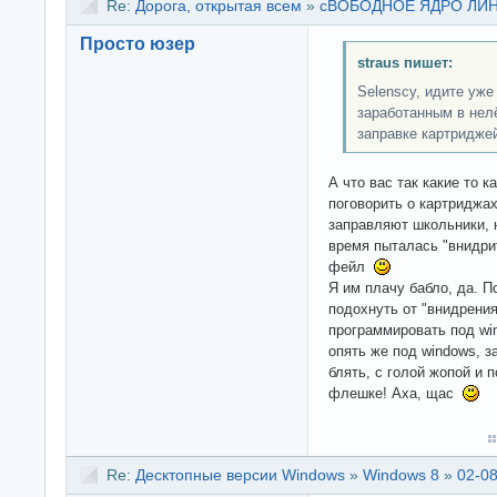
Re:
Дорога, открытая всем
»
сВОБОДНОЕ ЯДРО ЛИНУК
Просто юзер
straus пишет:
Selenscy, идите уже
заработанным в нел
заправке картридже
А что вас так какие то 
поговорить о картриджах
заправляют школьники, н
время пыталась "внидри
фейл
Я им плачу бабло, да. П
подохнуть от "внидрения
программировать под wi
опять же под windows, 
блять, с голой жопой и 
флешке! Аха, щас
Re:
Десктопные версии Windows
»
Windows 8
»
02-08